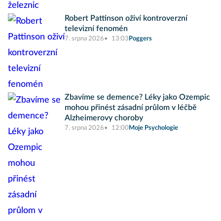
Robert Pattinson oživí kontroverzní
televizní fenomén
7. srpna 2026
13:03
Poggers
Zbavíme se demence? Léky jako Ozempic
mohou přinést zásadní průlom v léčbě
Alzheimerovy choroby
7. srpna 2026
12:00
Moje Psychologie