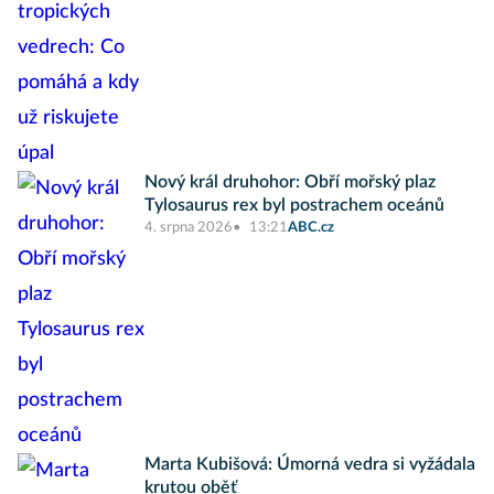
Nový král druhohor: Obří mořský plaz
Tylosaurus rex byl postrachem oceánů
4. srpna 2026
13:21
ABC.cz
Marta Kubišová: Úmorná vedra si vyžádala
krutou oběť