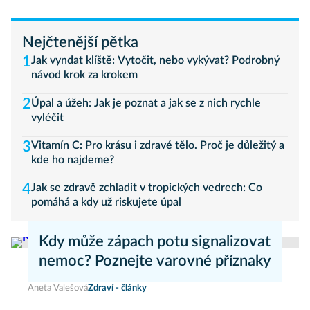
Nejčtenější pětka
1
Jak vyndat klíště: Vytočit, nebo vykývat? Podrobný
návod krok za krokem
2
Úpal a úžeh: Jak je poznat a jak se z nich rychle
vyléčit
3
Vitamín C: Pro krásu i zdravé tělo. Proč je důležitý a
kde ho najdeme?
4
Jak se zdravě zchladit v tropických vedrech: Co
pomáhá a kdy už riskujete úpal
Kdy může zápach potu signalizovat
nemoc? Poznejte varovné příznaky
Aneta Valešová
Zdraví - články