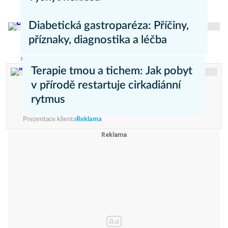
Valentina Lebová
MojeZdravi.cz
Diabetická gastroparéza: Příčiny,
příznaky, diagnostika a léčba
Markéta Ostřížková
Zdravý životní styl
Terapie tmou a tichem: Jak pobyt
v přírodě restartuje cirkadiánní
rytmus
Prezentace klienta
Reklama