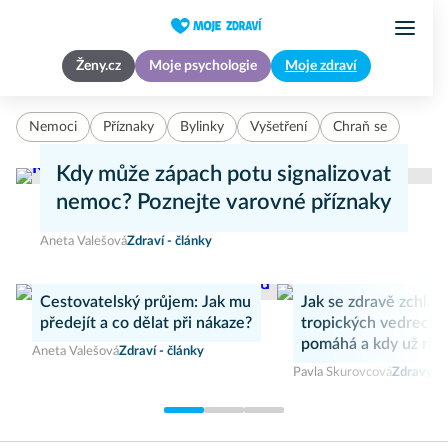
Ženy.cz
Moje psychologie
Moje zdraví
Nemoci
Příznaky
Bylinky
Vyšetření
Chraň se
Kdy může zápach potu signalizovat
nemoc? Poznejte varovné příznaky
Aneta Valešová
Zdraví - články
Cestovatelský průjem: Jak mu
Jak se zdravě zchladi
předejít a co dělat při nákaze?
tropických vedrech:
pomáhá a kdy už risk
Aneta Valešová
Zdraví - články
úpal
Pavla Skurovcová
Zdravý ži