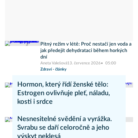
Pitný režim v létě: Proč nestačí jen voda a
jak předejít dehydrataci během horkých
dní
Aneta Valešová
13. července 2026
05:00
Zdraví - články
Hormon, který řídí ženské tělo:
Estrogen ovlivňuje pleť, náladu,
kosti i srdce
Aneta Valešová
Zdraví - články
Nesnesitelné svědění a vyrážka.
Svrabu se daří celoročně a jeho
výskyt neklesá