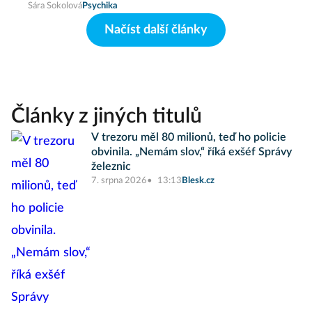
Sára Sokolová
Psychika
Načíst další články
Články z jiných titulů
V trezoru měl 80 milionů, teď ho policie
obvinila. „Nemám slov,“ říká exšéf Správy
železnic
7. srpna 2026
13:13
Blesk.cz