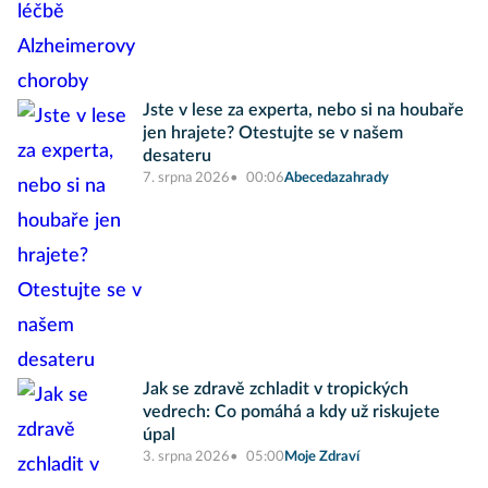
Jste v lese za experta, nebo si na houbaře
jen hrajete? Otestujte se v našem
desateru
7. srpna 2026
00:06
Abecedazahrady
Jak se zdravě zchladit v tropických
vedrech: Co pomáhá a kdy už riskujete
úpal
3. srpna 2026
05:00
Moje Zdraví