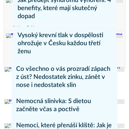
Jak předejít syndromu vyhoření: 4
benefity, které mají skutečný
dopad
Reklama
Reklama
Vysoký krevní tlak v dospělosti
ohrožuje v Česku každou třetí
ženu
Reklama
Reklama
Co všechno o vás prozradí zápach
z úst? Nedostatek zinku, zánět v
nose i nedostatek slin
Marie Šilhová
Zdravý životní styl
Nemocná slinivka: S dietou
začněte včas a poctivě
Jitka Musilová
Novinky
Nemoci, které přenáší klíště: Jak je