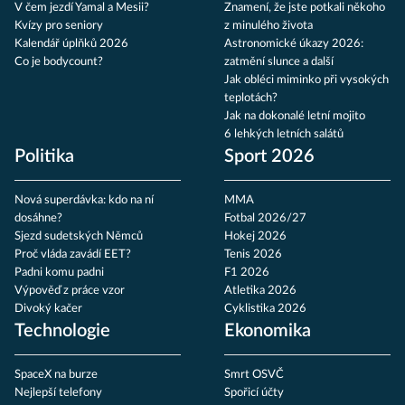
V čem jezdí Yamal a Mesii?
Znamení, že jste potkali někoho
Kvízy pro seniory
z minulého života
Kalendář úplňků 2026
Astronomické úkazy 2026:
Co je bodycount?
zatmění slunce a další
Jak obléci miminko při vysokých
teplotách?
Jak na dokonalé letní mojito
6 lehkých letních salátů
Politika
Sport 2026
Nová superdávka: kdo na ní
MMA
dosáhne?
Fotbal 2026/27
Sjezd sudetských Němců
Hokej 2026
Proč vláda zavádí EET?
Tenis 2026
Padni komu padni
F1 2026
Výpověď z práce vzor
Atletika 2026
Divoký kačer
Cyklistika 2026
Technologie
Ekonomika
SpaceX na burze
Smrt OSVČ
Nejlepší telefony
Spořicí účty