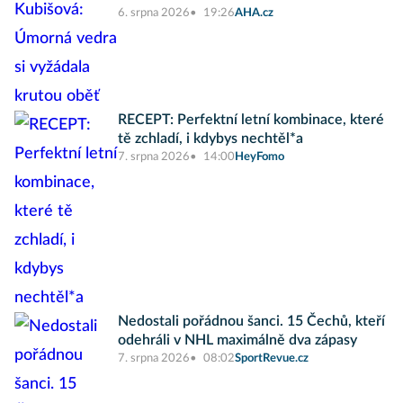
6. srpna 2026
19:26
AHA.cz
RECEPT: Perfektní letní kombinace, které
tě zchladí, i kdybys nechtěl*a
7. srpna 2026
14:00
HeyFomo
Nedostali pořádnou šanci. 15 Čechů, kteří
odehráli v NHL maximálně dva zápasy
7. srpna 2026
08:02
SportRevue.cz