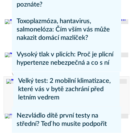
poznáte?
Barbora Neubergerová
Zdravý životní styl
Toxoplazmóza, hantavirus,
salmonelóza: Čím vším vás může
nakazit domácí mazlíček?
Daniel Mareš
Zdravý životní styl
Vysoký tlak v plicích: Proč je plicní
hypertenze nebezpečná a co s ní
Valentina Lebová
Zdravý životní styl
Velký test: 2 mobilní klimatizace,
které vás v bytě zachrání před
letním vedrem
Reklama
Reklama
Nezvládlo dítě první testy na
střední? Teď ho musíte podpořit