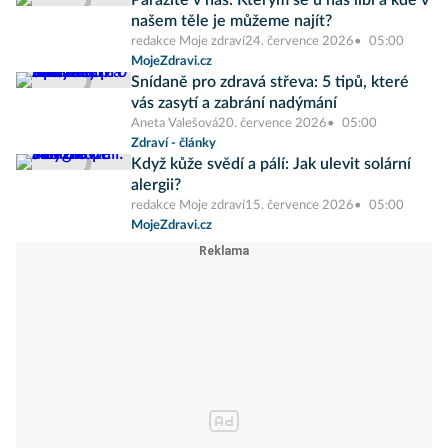
Parazité v nás: Kterým se u nás líbí a kde v
našem těle je můžeme najít?
redakce Moje zdraví
24. července 2026
05:00
MojeZdravi.cz
Snídaně pro zdravá střeva: 5 tipů, které
vás zasytí a zabrání nadýmání
Aneta Valešová
20. července 2026
05:00
Zdraví - články
Když kůže svědí a pálí: Jak ulevit solární
alergii?
redakce Moje zdraví
15. července 2026
05:00
MojeZdravi.cz