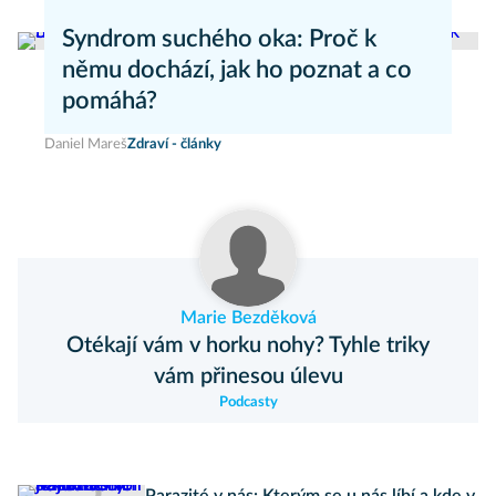
Aneta Valešová
Zdraví - články
Syndrom suchého oka: Proč k
němu dochází, jak ho poznat a co
pomáhá?
Daniel Mareš
Zdraví - články
Marie Bezděková
Otékají vám v horku nohy? Tyhle triky
vám přinesou úlevu
Podcasty