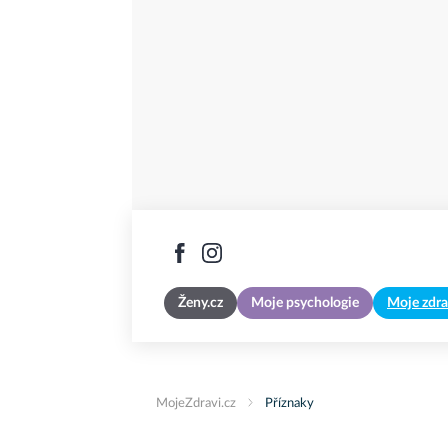
Ženy.cz
Moje psychologie
Moje zdra
MojeZdravi.cz
Příznaky