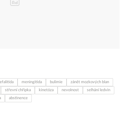
efalitida
meningitida
bulimie
zánět mozkových blan
střevní chřipka
kinetóza
nevolnost
selhání ledvin
a
abstinence