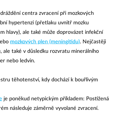
dráždění centra zvracení při mozkových
bní hypertenzi (přetlaku uvnitř mozku
hlavy), ale také může doprovázet infekční
ebo
mozkových plen (meningitidu)
. Nejčastěji
, ale také v důsledku rozvratu minerálního
er nebo ledvin.
stru těhotenství, kdy dochází k bouřlivým
e
je poněkud netypickým příkladem: Postižená
erém následuje záměrně vyvolané zvracení.