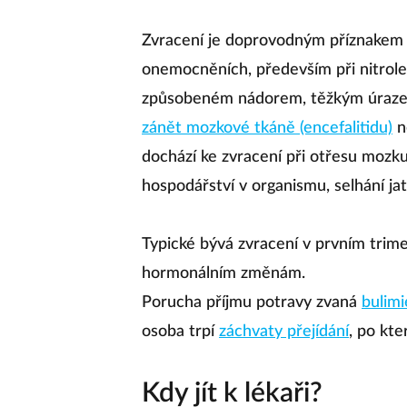
Zvracení je doprovodným příznakem 
onemocněních, především při nitrole
způsobeném nádorem, těžkým úrazem 
zánět mozkové tkáně (encefalitidu)
n
dochází ke zvracení při otřesu mozku
hospodářství v organismu, selhání jat
Typické bývá zvracení v prvním trime
hormonálním změnám.
Porucha příjmu potravy zvaná
bulimi
osoba trpí
záchvaty přejídání
, po kt
Kdy jít k lékaři?