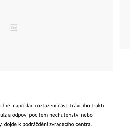
ně, například roztažení části trávicího traktu
pulz a odpoví pocitem nechutenství nebo
, dojde k podráždění zvracecího centra.