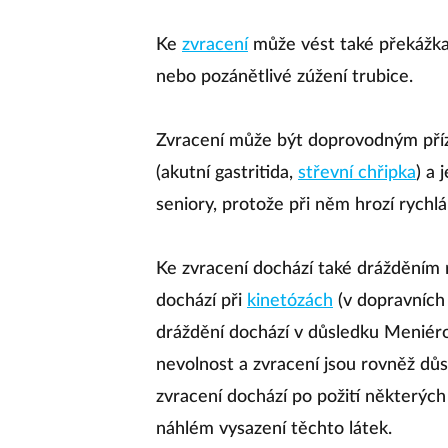
Ke
zvracení
může vést také překážka v
nebo pozánětlivé zúžení trubice.
Zvracení může být doprovodným pří
(akutní gastritida,
střevní chřipka
) a
seniory, protože při něm hrozí rychl
Ke zvracení dochází také drážděním 
dochází při
kinetózách
(v dopravních p
dráždění dochází v důsledku Meniéro
nevolnost a zvracení jsou rovněž důs
zvracení dochází po požití některých 
náhlém vysazení těchto látek.