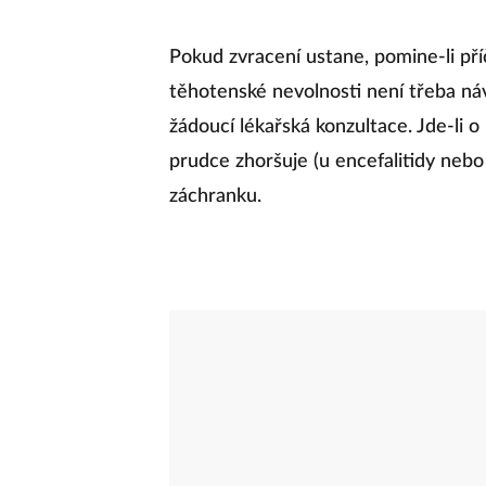
Pokud zvracení ustane, pomine-li příči
těhotenské nevolnosti není třeba náv
žádoucí lékařská konzultace. Jde-li
prudce zhoršuje (u encefalitidy nebo
záchranku.