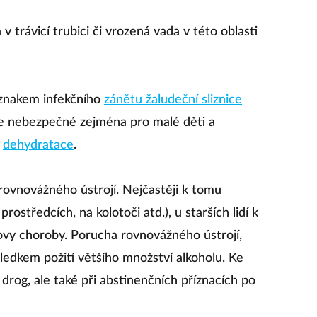
 trávicí trubici či vrozená vada v této oblasti
znakem infekčního
zánětu žaludeční sliznice
 je nebezpečné zejména pro malé děti a
á
dehydratace
.
rovnovážného ústrojí. Nejčastěji k tomu
rostředcích, na kolotoči atd.), u starších lidí k
vy choroby. Porucha rovnovážného ústrojí,
ledkem požití většího množství alkoholu. Ke
drog, ale také při abstinenčních příznacích po