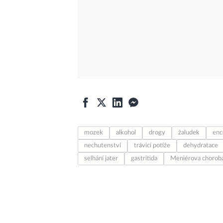
mozek
alkohol
drogy
žaludek
enc
nechutenství
trávicí potíže
dehydratace
selhání jater
gastritida
Meniérova chorob