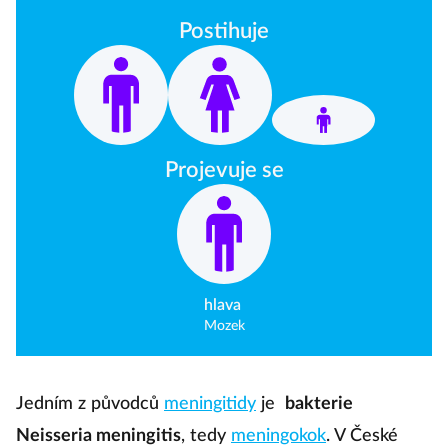
Postihuje
Projevuje se
hlava
Mozek
Jedním z původců
meningitidy
je
bakterie
Neisseria meningitis
, tedy
meningokok
. V České