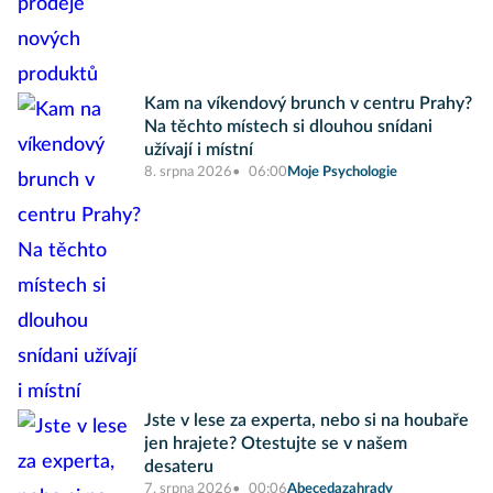
Kam na víkendový brunch v centru Prahy?
Na těchto místech si dlouhou snídani
užívají i místní
8. srpna 2026
06:00
Moje Psychologie
Jste v lese za experta, nebo si na houbaře
jen hrajete? Otestujte se v našem
desateru
7. srpna 2026
00:06
Abecedazahrady