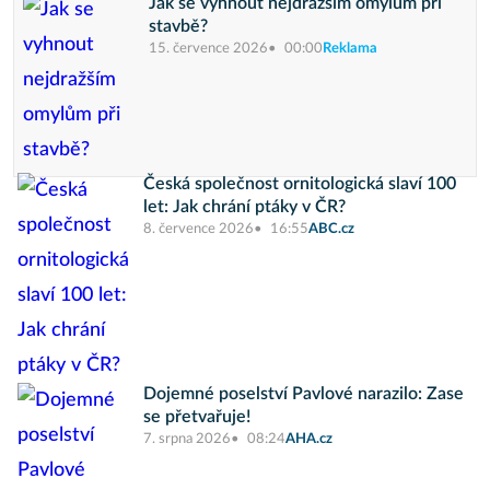
Jak se vyhnout nejdražším omylům při
stavbě?
15. července 2026
00:00
Reklama
Česká společnost ornitologická slaví 100
let: Jak chrání ptáky v ČR?
8. července 2026
16:55
ABC.cz
Dojemné poselství Pavlové narazilo: Zase
se přetvařuje!
7. srpna 2026
08:24
AHA.cz