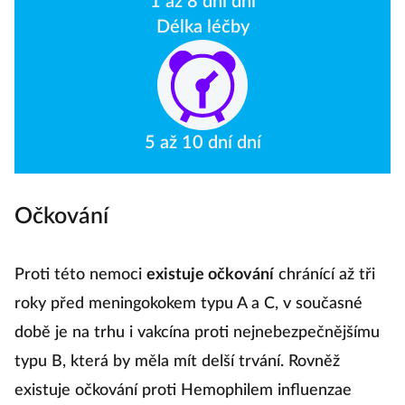
1 až 8 dní dní
Délka léčby
5 až 10 dní dní
Očkování
Proti této nemoci
existuje očkování
chránící až tři
roky před meningokokem typu A a C, v současné
době je na trhu i vakcína proti nejnebezpečnějšímu
typu B, která by měla mít delší trvání. Rovněž
existuje očkování proti Hemophilem influenzae