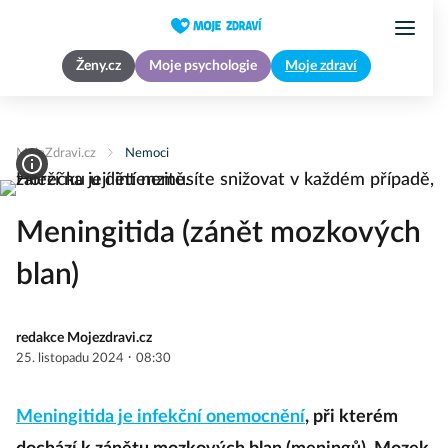
Ženy.cz
Moje psychologie
Moje zdraví
MojeZdravi.cz
Nemoci
Meningitida (zánět mozkových
blan)
redakce Mojezdravi.cz
·
25. listopadu 2024
08:30
Meningitida je infekční onemocnění
, při kterém