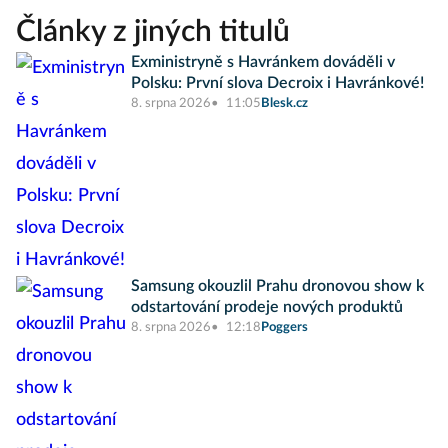
Články z jiných titulů
Exministryně s Havránkem dováděli v
Polsku: První slova Decroix i Havránkové!
8. srpna 2026
11:05
Blesk.cz
Samsung okouzlil Prahu dronovou show k
odstartování prodeje nových produktů
8. srpna 2026
12:18
Poggers