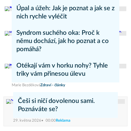
Aneta Valešová
Zdraví - články
Úpal a úžeh: Jak je poznat a jak se z
nich rychle vyléčit
Kateřina Erbsová
Zdravý životní styl
Syndrom suchého oka: Proč k
němu dochází, jak ho poznat a co
pomáhá?
Daniel Mareš
Zdraví - články
Otékají vám v horku nohy? Tyhle
triky vám přinesou úlevu
Marie Bezděková
Zdraví - články
Češi si ničí dovolenou sami.
Poznáváte se?
29. května 2026
00:00
Reklama