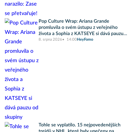
Pop Culture Wrap: Ariana Grande
promluvila o svém ústupu z veřejného
života a Sophia z KATSEYE si dává pauzu
od skupiny
8. srpna 2026
14:00
HeyFomo
Tohle se vyplatilo. 15 nejpovedenějších
trejdů v NHL, které byly upečeny na