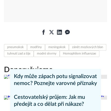
pneumokok
modřiny
meningokok
zánět mozkových blan
tuhnutí zad a šíje
modré skvrny
Hemophilem influenzae
Doporučujeme
Kdy může zápach potu signalizovat
nemoc? Poznejte varovné příznaky
Aneta Valešová
Zdraví - články
Cestovatelský průjem: Jak mu
předejít a co dělat při nákaze?