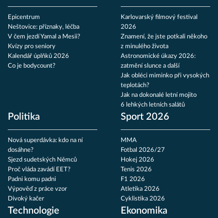
Epicentrum
Karlovarský filmový festival
Neštovice: příznaky, léčba
2026
V čem jezdí Yamal a Mesii?
Znamení, že jste potkali někoho
Kvízy pro seniory
z minulého života
Kalendář úplňků 2026
Astronomické úkazy 2026:
Co je bodycount?
zatmění slunce a další
Jak obléci miminko při vysokých
teplotách?
Jak na dokonalé letní mojito
6 lehkých letních salátů
Politika
Sport 2026
Nová superdávka: kdo na ní
MMA
dosáhne?
Fotbal 2026/27
Sjezd sudetských Němců
Hokej 2026
Proč vláda zavádí EET?
Tenis 2026
Padni komu padni
F1 2026
Výpověď z práce vzor
Atletika 2026
Divoký kačer
Cyklistika 2026
Technologie
Ekonomika