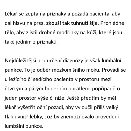
Lékař se zeptá na příznaky a požádá pacienta, aby
dal hlavu na prsa,
zkouší tak tuhnutí šíje
. Prohlédne
tělo, aby zjistil drobné modřinky na kůži, které jsou
také jedním z příznaků.
Nejdůležitější pro určení diagnózy je však
lumbální
punkce
. To je odběr mozkomíšního moku. Provádí se
u ležícího či sedícího pacienta v prostoru mezi
čtvrtým a pátým bederním obratlem, popřípadě o
jeden prostor výše či níže. Ještě předtím by měl
lékař vyšetřit oční pozadí, aby vyloučil příliš velký
tlak uvnitř lebky, což by znemožňovalo provedení
lumbální punkce.