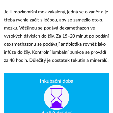
Je-li mozkomíšní mok zakalený, jedná se o zánět a je
třeba rychle začít s léčbou, aby se zamezilo otoku
mozku. Většinou se podává dexamethazon ve
vysokých dávkách do žíly. Za 15–20 minut po podání
dexamethazonu se podávají antibiotika rovněž jako
infúze do žíly. Kontrolní lumbální punkce se provádí
za 48 hodin. Důležitý je dostatek tekutin a minerálů.
Inkubační doba