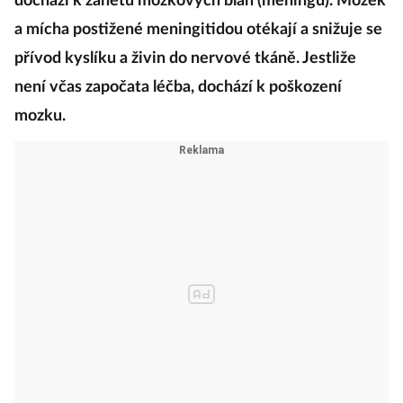
dochází k zánětu mozkových blan (meningů). Mozek
a mícha postižené meningitidou otékají a snižuje se
přívod kyslíku a živin do nervové tkáně. Jestliže
není včas započata léčba, dochází k poškození
mozku.