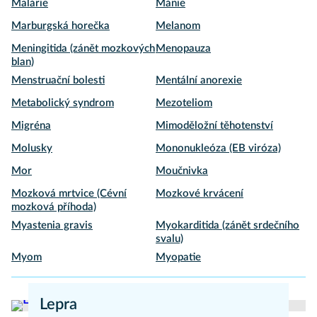
Malárie
Mánie
Marburgská horečka
Melanom
Meningitida (zánět mozkových
Menopauza
blan)
Menstruační bolesti
Mentální anorexie
Metabolický syndrom
Mezoteliom
Migréna
Mimoděložní těhotenství
Molusky
Mononukleóza (EB viróza)
Mor
Moučnivka
Mozková mrtvice (Cévní
Mozkové krvácení
mozková příhoda)
Myastenia gravis
Myokarditida (zánět srdečního
svalu)
Myom
Myopatie
Lepra