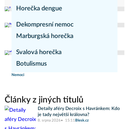
Horečka dengue
redakce Mojezdravi.cz
Nemoci
Dekompresní nemoc
Marburgská horečka
Nemoci
redakce Mojezdravi.cz
Nemoci
Svalová horečka
Botulismus
redakce Moje zdraví
Nemoci
Nemoci
Články z jiných titulů
Detaily aféry Decroix s Havránkem: Kdo
je tady největší královna?
8. srpna 2026
15:11
Blesk.cz