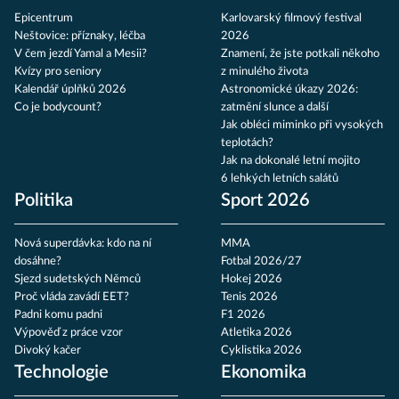
Epicentrum
Karlovarský filmový festival
Neštovice: příznaky, léčba
2026
V čem jezdí Yamal a Mesii?
Znamení, že jste potkali někoho
Kvízy pro seniory
z minulého života
Kalendář úplňků 2026
Astronomické úkazy 2026:
Co je bodycount?
zatmění slunce a další
Jak obléci miminko při vysokých
teplotách?
Jak na dokonalé letní mojito
6 lehkých letních salátů
Politika
Sport 2026
Nová superdávka: kdo na ní
MMA
dosáhne?
Fotbal 2026/27
Sjezd sudetských Němců
Hokej 2026
Proč vláda zavádí EET?
Tenis 2026
Padni komu padni
F1 2026
Výpověď z práce vzor
Atletika 2026
Divoký kačer
Cyklistika 2026
Technologie
Ekonomika