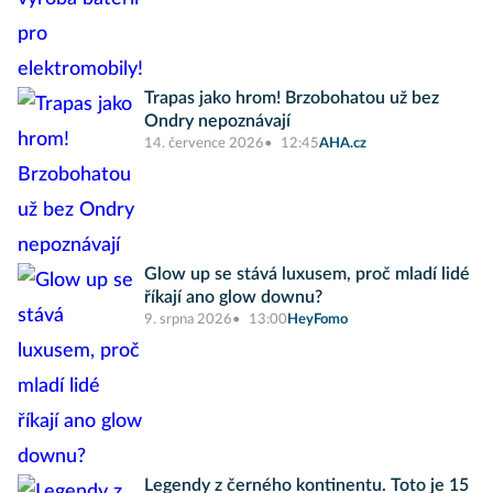
Trapas jako hrom! Brzobohatou už bez
Ondry nepoznávají
14. července 2026
12:45
AHA.cz
Glow up se stává luxusem, proč mladí lidé
říkají ano glow downu?
9. srpna 2026
13:00
HeyFomo
Legendy z černého kontinentu. Toto je 15