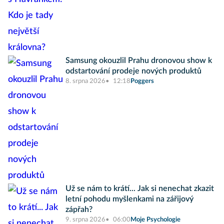
Samsung okouzlil Prahu dronovou show k
odstartování prodeje nových produktů
8. srpna 2026
12:18
Poggers
Už se nám to krátí... Jak si nenechat zkazit
letní pohodu myšlenkami na zářijový
zápřah?
9. srpna 2026
06:00
Moje Psychologie