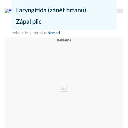
redakce Mojezdravi.cz
Nemoci
Laryngitida (zánět hrtanu)
Zápal plic
redakce Mojezdravi.cz
Nemoci
redakce Mojezdravi.cz
Nemoci