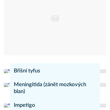
Břišní tyfus
redakce Moje zdraví
Nemoci
Meningitida (zánět mozkových
blan)
redakce Mojezdravi.cz
Nemoci
Impetigo