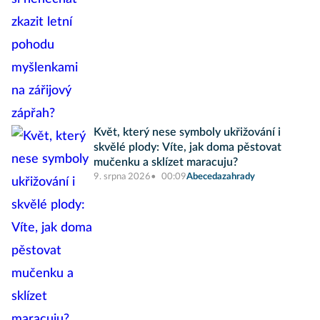
Květ, který nese symboly ukřižování i
skvělé plody: Víte, jak doma pěstovat
mučenku a sklízet maracuju?
9. srpna 2026
00:09
Abecedazahrady