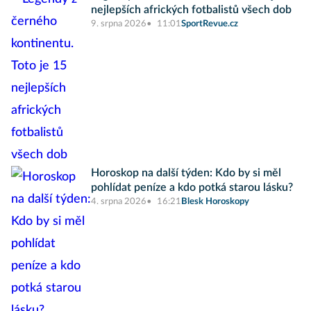
nejlepších afrických fotbalistů všech dob
9. srpna 2026
11:01
SportRevue.cz
Horoskop na další týden: Kdo by si měl
pohlídat peníze a kdo potká starou lásku?
4. srpna 2026
16:21
Blesk Horoskopy