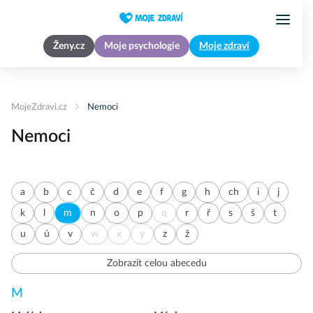
Ženy.cz
Moje psychologie
Moje zdraví
MojeZdravi.cz
Nemoci
Nemoci
a
b
c
č
d
e
f
g
h
ch
i
j
k
l
m
n
o
p
q
r
ř
s
š
t
u
ú
v
w
x
y
z
ž
Zobrazit celou abecedu
M