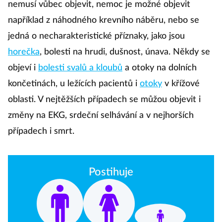
nemusí vůbec objevit, nemoc je možné objevit
například z náhodného krevního náběru, nebo se
jedná o necharakteristické příznaky, jako jsou
horečka
, bolesti na hrudi, dušnost, únava. Někdy se
objeví i
bolesti svalů a kloubů
a otoky na dolních
končetinách, u ležících pacientů i
otoky
v křížové
oblasti. V nejtěžších případech se můžou objevit i
změny na EKG, srdeční selhávání a v nejhorších
případech i smrt.
Postihuje