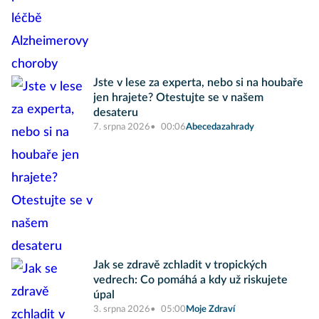
Jste v lese za experta, nebo si na houbaře
jen hrajete? Otestujte se v našem
desateru
7. srpna 2026
00:06
Abecedazahrady
Jak se zdravě zchladit v tropických
vedrech: Co pomáhá a kdy už riskujete
úpal
3. srpna 2026
05:00
Moje Zdraví