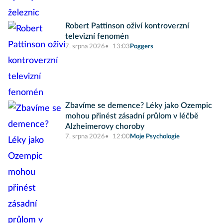
Robert Pattinson oživí kontroverzní
televizní fenomén
7. srpna 2026
13:03
Poggers
Zbavíme se demence? Léky jako Ozempic
mohou přinést zásadní průlom v léčbě
Alzheimerovy choroby
7. srpna 2026
12:00
Moje Psychologie