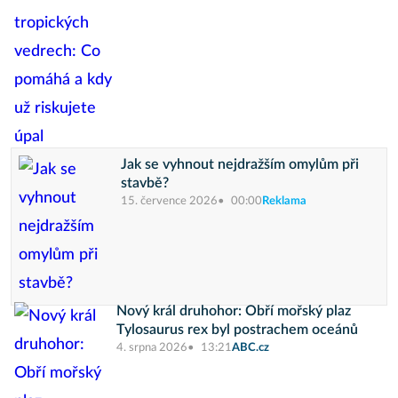
Jak se vyhnout nejdražším omylům při
stavbě?
15. července 2026
00:00
Reklama
Nový král druhohor: Obří mořský plaz
Tylosaurus rex byl postrachem oceánů
4. srpna 2026
13:21
ABC.cz