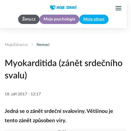
Ženy.cz
Moje psychologie
Moje zdraví
MojeZdravi.cz
Nemoci
Myokarditida (zánět srdečního
svalu)
·
18. září 2017
12:17
Jedná se o zánět srdeční svaloviny. Většinou je
tento zánět způsoben viry.