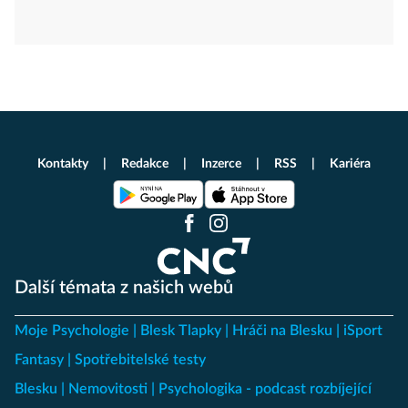
Kontakty
Redakce
Inzerce
RSS
Kariéra
Další témata z našich webů
Moje Psychologie
Blesk Tlapky
Hráči na Blesku
iSport
Fantasy
Spotřebitelské testy
Blesku
Nemovitosti
Psychologika - podcast rozbíjející