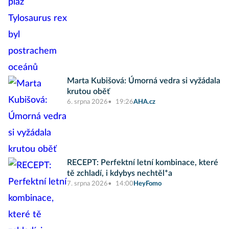
Marta Kubišová: Úmorná vedra si vyžádala
krutou oběť
6. srpna 2026
19:26
AHA.cz
RECEPT: Perfektní letní kombinace, které
tě zchladí, i kdybys nechtěl*a
7. srpna 2026
14:00
HeyFomo