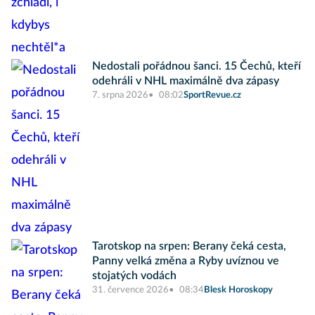
Nedostali pořádnou šanci. 15 Čechů, kteří
odehráli v NHL maximálně dva zápasy
7. srpna 2026
08:02
SportRevue.cz
Tarotskop na srpen: Berany čeká cesta,
Panny velká změna a Ryby uvíznou ve
stojatých vodách
31. července 2026
08:34
Blesk Horoskopy