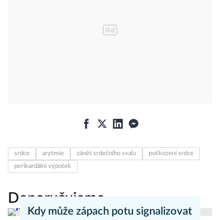
srdce
arytmie
zánět srdečního svalu
poškození srdce
perikardální výpotek
Doporučujeme
Kdy může zápach potu signalizovat