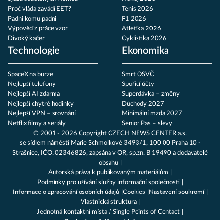
Proč vláda zavádí EET?
Tenis 2026
Padni komu padni
F1 2026
Výpověď z práce vzor
Atletika 2026
Divoký kačer
Cyklistika 2026
Technologie
Ekonomika
SpaceX na burze
Smrt OSVČ
Nejlepší telefony
Spořicí účty
Nejlepší AI zdarma
Superdávka – změny
Nejlepší chytré hodinky
Důchody 2027
Nejlepší VPN – srovnání
Minimální mzda 2027
Netflix filmy a seriály
Senior Pas – slevy
© 2001 - 2026 Copyright
CZECH NEWS CENTER a.s.
se sídlem náměstí Marie Schmolkové 3493/1, 100 00 Praha 10 -
Strašnice, IČO: 02346826, zapsána v OR, sp.zn. B 19490 a dodavatelé
obsahu
Autorská práva k publikovaným materiálům
Podmínky pro užívání služby informační společnosti
Informace o zpracování osobních údajů
Cookies
Nastavení soukromí
Vlastnická struktura
Jednotná kontaktní místa / Single Points of Contact