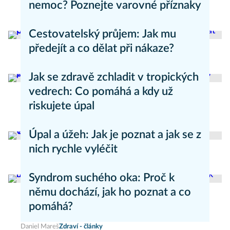
nemoc? Poznejte varovné příznaky
Aneta Valešová
Zdraví - články
Cestovatelský průjem: Jak mu
předejít a co dělat při nákaze?
Aneta Valešová
Zdraví - články
Jak se zdravě zchladit v tropických
vedrech: Co pomáhá a kdy už
riskujete úpal
Pavla Skurovcová
Zdravý životní styl
Úpal a úžeh: Jak je poznat a jak se z
nich rychle vyléčit
Kateřina Erbsová
Zdravý životní styl
Syndrom suchého oka: Proč k
němu dochází, jak ho poznat a co
pomáhá?
Daniel Mareš
Zdraví - články