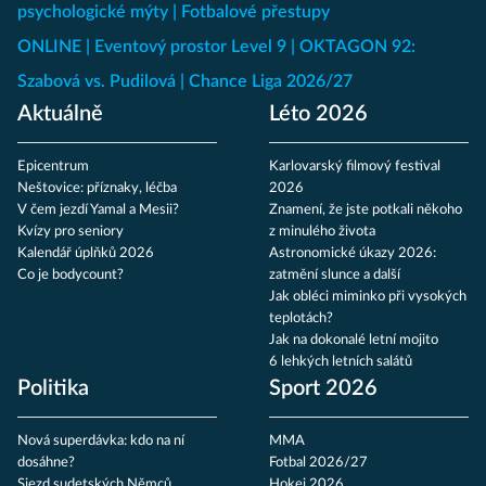
psychologické mýty
Fotbalové přestupy
ONLINE
Eventový prostor Level 9
OKTAGON 92:
Szabová vs. Pudilová
Chance Liga 2026/27
Aktuálně
Léto 2026
Epicentrum
Karlovarský filmový festival
Neštovice: příznaky, léčba
2026
V čem jezdí Yamal a Mesii?
Znamení, že jste potkali někoho
Kvízy pro seniory
z minulého života
Kalendář úplňků 2026
Astronomické úkazy 2026:
Co je bodycount?
zatmění slunce a další
Jak obléci miminko při vysokých
teplotách?
Jak na dokonalé letní mojito
6 lehkých letních salátů
Politika
Sport 2026
Nová superdávka: kdo na ní
MMA
dosáhne?
Fotbal 2026/27
Sjezd sudetských Němců
Hokej 2026