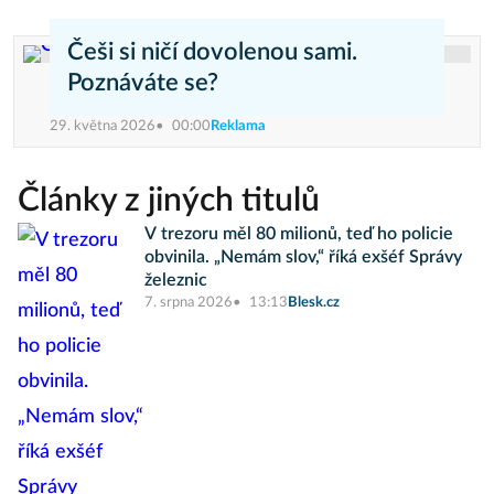
Češi si ničí dovolenou sami.
Poznáváte se?
29. května 2026
00:00
Reklama
Články z jiných titulů
V trezoru měl 80 milionů, teď ho policie
obvinila. „Nemám slov,“ říká exšéf Správy
železnic
7. srpna 2026
13:13
Blesk.cz