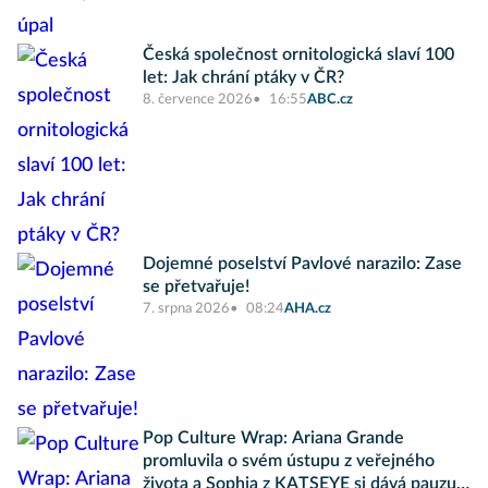
Česká společnost ornitologická slaví 100
let: Jak chrání ptáky v ČR?
8. července 2026
16:55
ABC.cz
Dojemné poselství Pavlové narazilo: Zase
se přetvařuje!
7. srpna 2026
08:24
AHA.cz
Pop Culture Wrap: Ariana Grande
promluvila o svém ústupu z veřejného
života a Sophia z KATSEYE si dává pauzu