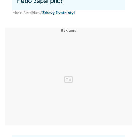
nebo zápal plic?
Marie Bezděková
Zdravý životní styl