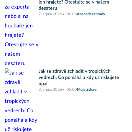
jen hrajete? Otestujte se v našem
desateru
7. srpna 2026
00:06
Abecedazahrady
Jak se zdravě zchladit v tropických
vedrech: Co pomáhá a kdy už riskujete
úpal
3. srpna 2026
05:00
Moje Zdraví