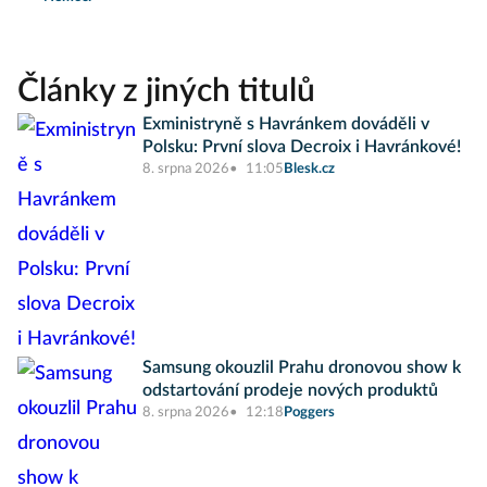
Články z jiných titulů
Exministryně s Havránkem dováděli v
Polsku: První slova Decroix i Havránkové!
8. srpna 2026
11:05
Blesk.cz
Samsung okouzlil Prahu dronovou show k
odstartování prodeje nových produktů
8. srpna 2026
12:18
Poggers