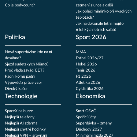
Co je bodycount?
zatmění slunce a další
Jak obléci miminko při vysokých
teplotách?
Jak na dokonalé letní mojito
6 lehkých letních salátů
Politika
Sport 2026
Nová superdávka: kdo na ní
MMA
dosáhne?
Fotbal 2026/27
Sjezd sudetských Němců
Hokej 2026
Proč vláda zavádí EET?
Tenis 2026
Padni komu padni
F1 2026
Výpověď z práce vzor
Atletika 2026
Divoký kačer
Cyklistika 2026
Technologie
Ekonomika
SpaceX na burze
Smrt OSVČ
Nejlepší telefony
Spořicí účty
Nejlepší AI zdarma
Superdávka – změny
Nejlepší chytré hodinky
Důchody 2027
Nejlepší VPN – srovnání
Minimální mzda 2027