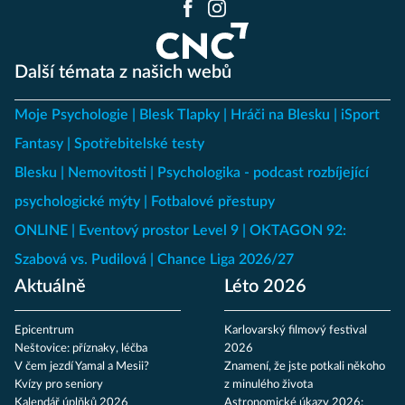
Další témata z našich webů
Moje Psychologie
Blesk Tlapky
Hráči na Blesku
iSport
Fantasy
Spotřebitelské testy
Blesku
Nemovitosti
Psychologika - podcast rozbíjející
psychologické mýty
Fotbalové přestupy
ONLINE
Eventový prostor Level 9
OKTAGON 92:
Szabová vs. Pudilová
Chance Liga 2026/27
Aktuálně
Léto 2026
Epicentrum
Karlovarský filmový festival
Neštovice: příznaky, léčba
2026
V čem jezdí Yamal a Mesii?
Znamení, že jste potkali někoho
Kvízy pro seniory
z minulého života
Kalendář úplňků 2026
Astronomické úkazy 2026: