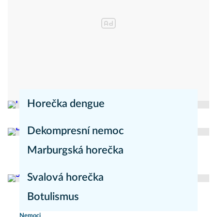
Horečka dengue
redakce Mojezdravi.cz
Nemoci
Dekompresní nemoc
Marburgská horečka
Nemoci
redakce Mojezdravi.cz
Nemoci
Svalová horečka
Botulismus
redakce Moje zdraví
Nemoci
Nemoci