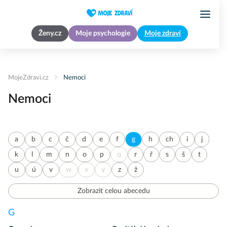
Ženy.cz
Moje psychologie
Moje zdraví
MojeZdravi.cz
Nemoci
Nemoci
a
b
c
č
d
e
f
g
h
ch
i
j
k
l
m
n
o
p
q
r
ř
s
š
t
u
ú
v
w
x
y
z
ž
Zobrazit celou abecedu
G