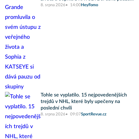
od skupiny
8. srpna 2026
14:00
HeyFomo
Tohle se vyplatilo. 15 nejpovedenějších
trejdů v NHL, které byly upečeny na
poslední chvíli
8. srpna 2026
09:07
SportRevue.cz