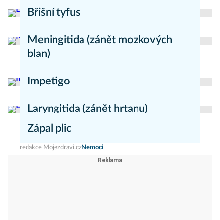
Břišní tyfus
redakce Moje zdraví
Nemoci
Meningitida (zánět mozkových
blan)
redakce Mojezdravi.cz
Nemoci
Impetigo
redakce Mojezdravi.cz
Nemoci
Laryngitida (zánět hrtanu)
Zápal plic
redakce Mojezdravi.cz
Nemoci
redakce Mojezdravi.cz
Nemoci