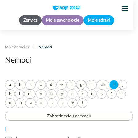
Ženy.cz
Moje psychologie
Moje zdraví
MojeZdravi.cz
Nemoci
Nemoci
a
b
c
č
d
e
f
g
h
ch
i
j
k
l
m
n
o
p
q
r
ř
s
š
t
u
ú
v
w
x
y
z
ž
Zobrazit celou abecedu
I