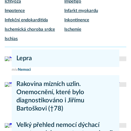
Ichtyóza
Impetigo
Impotence
Infarkt myokardu
Infekční endokarditida
Inkontinence
Ischemická choroba srdce
Ischemie
Ischias
Lepra
miv
Nemoci
Rakovina mízních uzlin.
Onemocnění, které bylo
diagnostikováno i Jiřímu
Bartoškovi (†78)
Marie Nová
Nemoci
Velký přehled nemocí dýchací