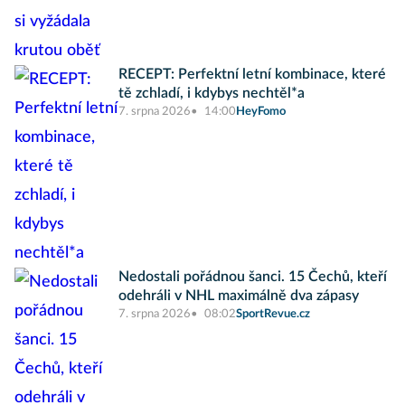
RECEPT: Perfektní letní kombinace, které
tě zchladí, i kdybys nechtěl*a
7. srpna 2026
14:00
HeyFomo
Nedostali pořádnou šanci. 15 Čechů, kteří
odehráli v NHL maximálně dva zápasy
7. srpna 2026
08:02
SportRevue.cz