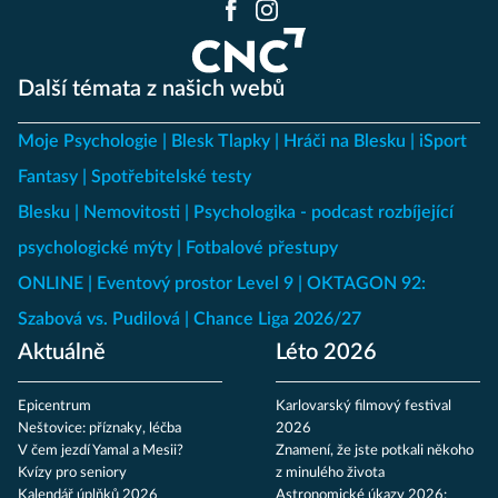
Další témata z našich webů
Moje Psychologie
Blesk Tlapky
Hráči na Blesku
iSport
Fantasy
Spotřebitelské testy
Blesku
Nemovitosti
Psychologika - podcast rozbíjející
psychologické mýty
Fotbalové přestupy
ONLINE
Eventový prostor Level 9
OKTAGON 92:
Szabová vs. Pudilová
Chance Liga 2026/27
Aktuálně
Léto 2026
Epicentrum
Karlovarský filmový festival
Neštovice: příznaky, léčba
2026
V čem jezdí Yamal a Mesii?
Znamení, že jste potkali někoho
Kvízy pro seniory
z minulého života
Kalendář úplňků 2026
Astronomické úkazy 2026: