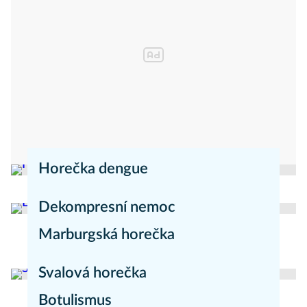
Horečka dengue
redakce Mojezdravi.cz
Nemoci
Dekompresní nemoc
Marburgská horečka
Nemoci
redakce Mojezdravi.cz
Nemoci
Svalová horečka
Botulismus
redakce Moje zdraví
Nemoci