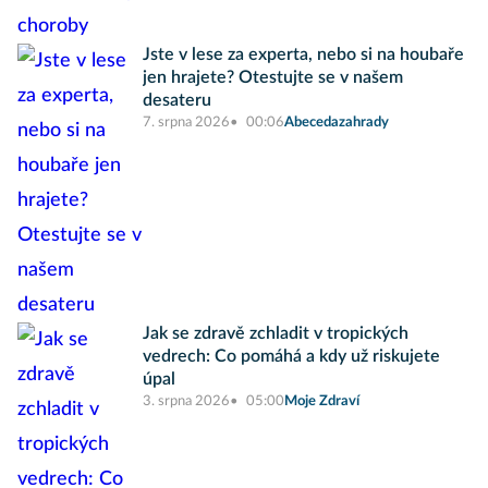
Jste v lese za experta, nebo si na houbaře
jen hrajete? Otestujte se v našem
desateru
7. srpna 2026
00:06
Abecedazahrady
Jak se zdravě zchladit v tropických
vedrech: Co pomáhá a kdy už riskujete
úpal
3. srpna 2026
05:00
Moje Zdraví