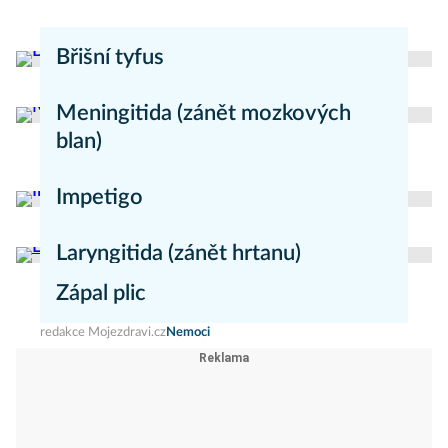
Břišní tyfus
redakce Moje zdraví
Nemoci
Meningitida (zánět mozkových
blan)
redakce Mojezdravi.cz
Nemoci
Impetigo
redakce Mojezdravi.cz
Nemoci
Laryngitida (zánět hrtanu)
Zápal plic
redakce Mojezdravi.cz
Nemoci
redakce Mojezdravi.cz
Nemoci