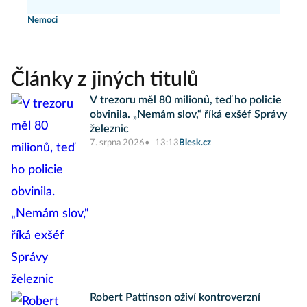
Nemoci
Články z jiných titulů
V trezoru měl 80 milionů, teď ho policie
obvinila. „Nemám slov,“ říká exšéf Správy
železnic
7. srpna 2026
13:13
Blesk.cz
Robert Pattinson oživí kontroverzní