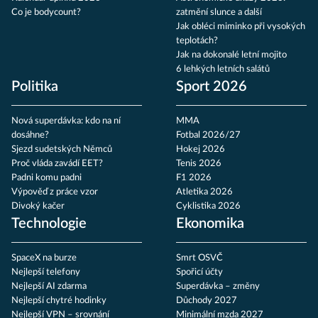
Co je bodycount?
zatmění slunce a další
Jak obléci miminko při vysokých
teplotách?
Jak na dokonalé letní mojito
6 lehkých letních salátů
Politika
Sport 2026
Nová superdávka: kdo na ní
MMA
dosáhne?
Fotbal 2026/27
Sjezd sudetských Němců
Hokej 2026
Proč vláda zavádí EET?
Tenis 2026
Padni komu padni
F1 2026
Výpověď z práce vzor
Atletika 2026
Divoký kačer
Cyklistika 2026
Technologie
Ekonomika
SpaceX na burze
Smrt OSVČ
Nejlepší telefony
Spořicí účty
Nejlepší AI zdarma
Superdávka – změny
Nejlepší chytré hodinky
Důchody 2027
Nejlepší VPN – srovnání
Minimální mzda 2027