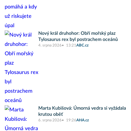
Nový král druhohor: Obří mořský plaz
Tylosaurus rex byl postrachem oceánů
4. srpna 2026
13:21
ABC.cz
Marta Kubišová: Úmorná vedra si vyžádala
krutou oběť
6. srpna 2026
19:26
AHA.cz