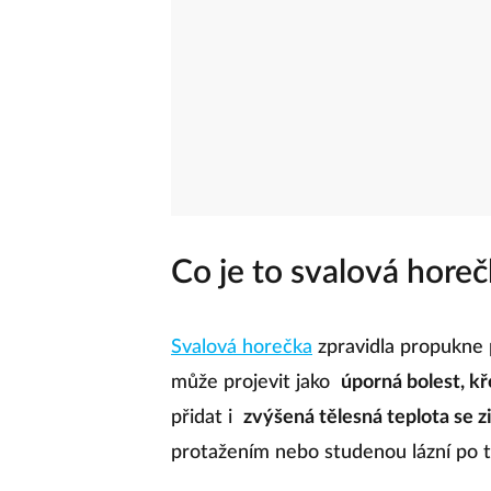
Co je to svalová hore
Svalová horečka
zpravidla propukne
může projevit jako
úporná bolest, kř
přidat i
zvýšená tělesná teplota se z
protažením nebo studenou lázní po t