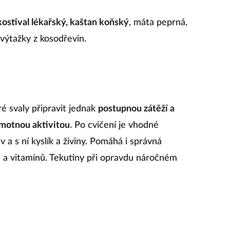
kostival lékařský, kaštan koňský
, máta peprná,
 výtažky z kosodřevin.
ré svaly připravit jednak
postupnou zátěží a
amotnou aktivitou
. Po cvičení je vhodné
 a s ní kyslík a živiny. Pomáhá i správná
ů a vitamínů. Tekutiny při opravdu náročném