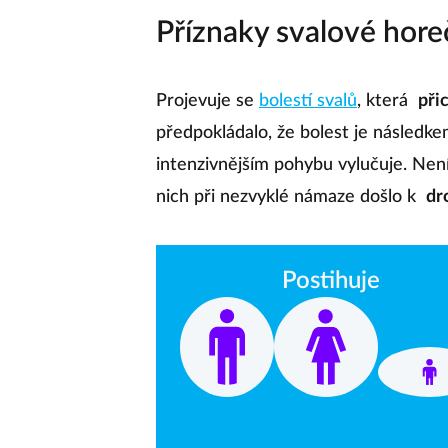
Příznaky svalové hore
Projevuje se
bolestí svalů
, která
při
předpokládalo, že bolest je následk
intenzivnějším pohybu vylučuje. Není t
nich při nezvyklé námaze došlo k
dr
Postihuje