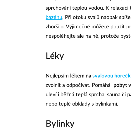
sprchování teplou vodou. K relaxaci 
bazénu
, Při otoku svalů naopak spíš
zhoršilo. Výjimečně můžete použít pr
nespoléhejte ale na ně, protože byste 
Léky
Nejlepším
lékem na
svalovou horeč
zvolnit a odpočívat. Pomáhá
pobyt v
uleví i běžná teplá sprcha, sauna či 
nebo teplé obklady s bylinkami.
Bylinky