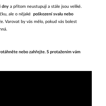
i dny
a přitom neustupují a stále jsou veliké.
ečku, ale o nějaké
poškození svalu nebo
e. Varovat by vás mělo, pokud vás bolest
nná.
otáhněte nebo zahřejte. S protažením vám