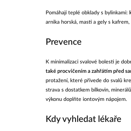
Pomáhají teplé obklady s bylinkami:
arnika horská, masti a gely s kafrem,
Prevence
K minimalizaci svalové bolesti je dob
také procvičením a zahřátím před s
protažení, které přivede do svalů krev
strava s dostatkem bílkovin, minerál
výkonu doplňte iontovým nápojem.
Kdy vyhledat lékaře