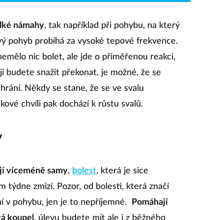
lké námahy
, tak například při pohybu, na který
kový pohyb probíhá za vysoké tepové frekvence.
emělo nic bolet, ale jde o přiměřenou reakci,
ji budete snažit překonat, je možné, že se
chrání. Někdy se stane, že se ve svalu
akové chvíli pak dochází k růstu svalů.
y
ojí víceméně samy
,
bolest
, která je sice
 týdne zmizí. Pozor, od bolesti, která značí
ání v pohybu, jen je to nepříjemné.
Pomáhají
vá koupel
, úlevu budete mít ale i z běžného