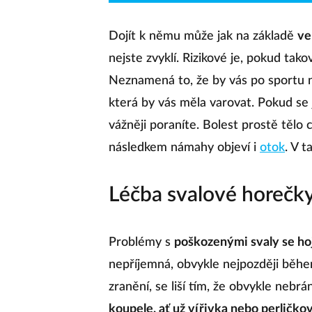
Dojít k němu může jak na základě
ve
nejste zvyklí. Rizikové je, pokud ta
Neznamená to, že by vás po sportu n
která by vás měla varovat. Pokud se 
vážněji poraníte. Bolest prostě tělo 
následkem námahy objeví i
otok
. V t
Léčba svalové horečk
Problémy s
poškozenými svaly se h
nepříjemná, obvykle nejpozději během
zranění, se liší tím, že obvykle nebr
koupele, ať už vířivka nebo perličko