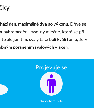
čky
chází den, maximálně dva po výkonu
. Dříve se
em nahromadění kyseliny mléčné, která se při
o ale jen tím, svaly také bolí kvůli tomu, že v
obným poraněním svalových vláken
.
Projevuje se
Na celém těle