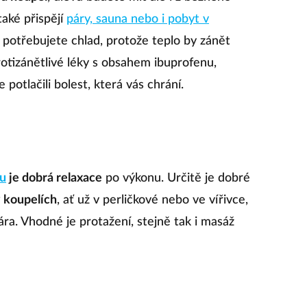
také přispějí
páry, sauna nebo i pobyt v
e potřebujete chlad, protože teplo by zánět
otizánětlivé léky s obsahem ibuprofenu,
potlačili bolest, která vás chrání.
ku
je dobrá relaxace
po výkonu. Určitě je dobré
 koupelích
, ať už v perličkové nebo ve vířivce,
pára. Vhodné je protažení, stejně tak i masáž