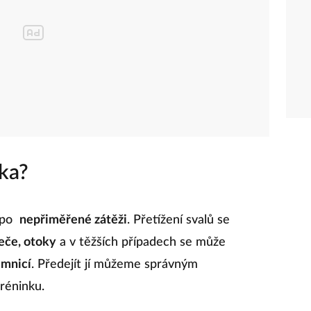
čka?
 po
nepřiměřené zátěži
. Přetížení svalů se
eče, otoky
a v těžších případech se může
imnicí
. Předejít jí můžeme správným
réninku.