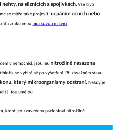
nehty, na sliznicích a spojivkách.
Vše trvá
ucpáním očních nebo
emoc se může také projevit
ztrátu zraku nebo
mozkovou mrtvici
.
nitrožilně nasazena
edem v nemocnici, jsou mu
tibiotik se vybírá až po vyšetření. Při závažném stavu
konu, který mikroorganismy odstraní.
Někdy je
dit ji tou umělou.
a, která jsou zavedena pacientovi nitrožilně.