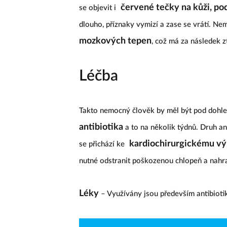
červené tečky na kůži, pod 
se objevit i
dlouho, příznaky vymizí a zase se vrátí. N
mozkových tepen
, což má za následek 
Léčba
Takto nemocný člověk by měl být pod dohl
antibiotika
a to na několik týdnů. Druh an
kardiochirurgickému vý
se přichází ke
nutné odstranit poškozenou chlopeň a nahra
Léky
– Využívány jsou především antibiotik