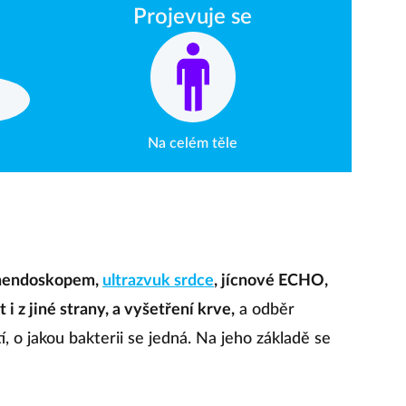
Projevuje se
Na celém těle
onendoskopem,
ultrazvuk srdce
, jícnové ECHO,
 i z jiné strany, a vyšetření krve,
a odběr
í, o jakou bakterii se jedná. Na jeho základě se