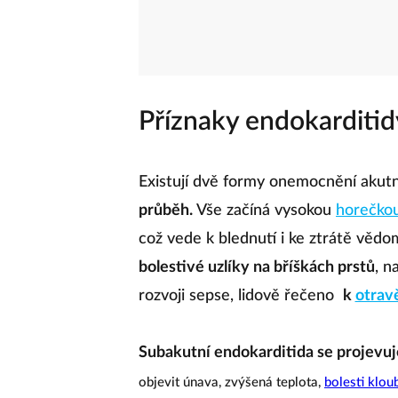
Příznaky endokarditid
Existují dvě formy onemocnění akutn
průběh.
Vše začíná vysokou
horečko
což vede k blednutí i ke ztrátě vědo
bolestivé uzlíky na bříškách prstů
, n
rozvoji sepse, lidově řečeno
k
otrav
Subakutní endokarditida se projevu
objevit únava, zvýšená teplota,
bolesti klou