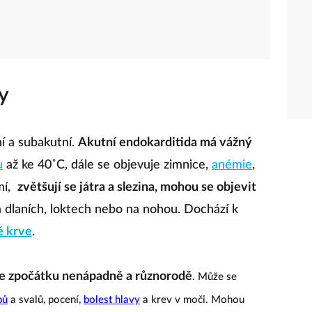
y
í a subakutní.
Akutní endokarditida má vážný
u
až ke 40˚C, dále se objevuje zimnice,
anémie
,
mí,
zvětšují se játra a slezina, mohou se objevit
a dlaních, loktech nebo na nohou. Dochází k
ě krve
.
je zpočátku nenápadně a různorodě
. Může se
bů
a svalů, pocení,
bolest hlavy
a krev v moči. Mohou