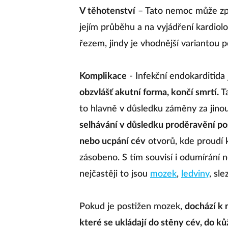
V těhotenství
– Tato nemoc může způs
jejím průběhu a na vyjádření kardiol
řezem, jindy je vhodnější variantou p
Komplikace
- Infekční endokarditid
obzvlášť akutní forma, končí smrtí.
Ta
to hlavně v důsledku záměny za jinou
selhávání v důsledku proděravění po
nebo ucpání cév
otvorů, kde proudí k
zásobeno. S tím souvisí i odumírání 
nejčastěji to jsou
mozek
,
ledviny
, sle
Pokud je postižen mozek,
dochází k 
které se ukládají do stěny cév, do ků