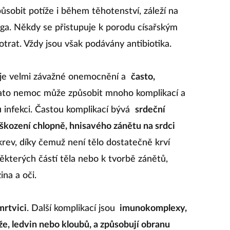
obit potíže i během těhotenství, záleží na
oga. Někdy se přistupuje k porodu císařským
otrat. Vždy jsou však podávány antibiotika.
a je velmi závažné onemocnění a
často,
to nemoc může způsobit mnoho komplikací a
 infekci. Častou komplikací bývá
srdeční
škození chlopně, hnisavého zánětu na srdci
rev, díky čemuž není tělo dostatečně krví
některých částí těla nebo k tvorbě zánětů,
zina a oči.
mrtvici
. Další komplikací jsou
imunokomplexy,
že, ledvin nebo kloubů, a způsobují obranu