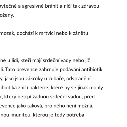
bytečně a agresivně bránit a ničí tak zdravou
loženy.
mozek, dochází k mrtvici nebo k zánětu
ě u lidí, kteří mají srdeční vady nebo již
li. Tato prevence zahrnuje podávání antibiotik
y, jako jsou zákroky u zubaře, odstranění
biotika zničí bakterie, které by se jinak mohly
k, který netrpí žádnou srdeční vadou, před
evence jako taková, pro něho není možná.
ženou imunitou, kterou je tedy potřeba