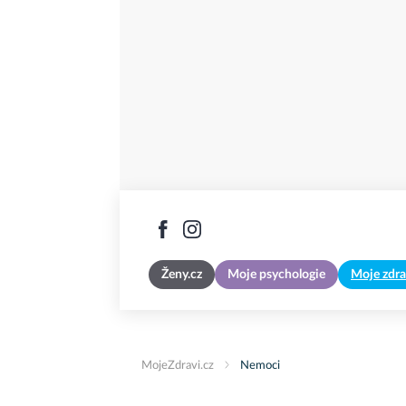
Ženy.cz
Moje psychologie
Moje zdra
MojeZdravi.cz
Nemoci