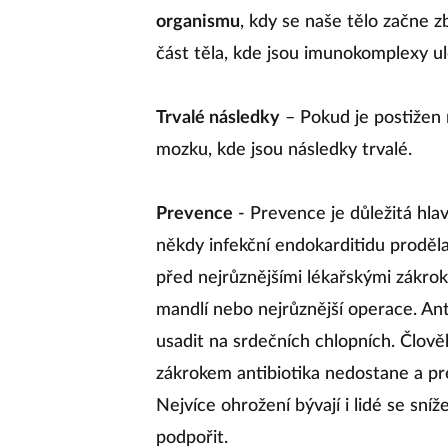
organismu
, kdy se naše tělo začne z
část těla, kde jsou imunokomplexy u
Trvalé následky
– Pokud je postižen 
mozku, kde jsou následky trvalé.
Prevence
- Prevence je důležitá hlavn
někdy infekční endokarditidu proděla
před nejrůznějšími lékařskými zákrok
mandlí nebo nejrůznější operace. Anti
usadit na srdečních chlopních. Člově
zákrokem antibiotika nedostane a pr
Nejvíce ohrožení bývají i lidé se sní
podpořit.