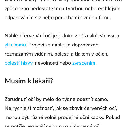
způsobeno nedostatečnou tvorbou nebo rychlejším
odpařováním slz nebo poruchami slzného filmu.
Náhlé zčervenání očí je jedním z příznaků záchvatu
glaukomu
. Projeví se náhle, je doprovázen
rozmazaným viděním, bolestí a tlakem v očích,
bolestí hlavy
, nevolností nebo
zvracením
.
Musím k lékaři?
Zarudnutí očí by mělo do týdne odeznít samo.
Nejrychlejší možností, jak se zbavit červených očí,
mohou být různé volně prodejné oční kapky. Pokud
se potíže nezlepší nebo pokud červené oči