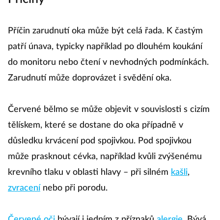
Příčin zarudnutí oka může být celá řada. K častým
patří únava, typicky například po dlouhém koukání
do monitoru nebo čtení v nevhodných podmínkách.
Zarudnutí může doprovázet i svědění oka.
Červené bělmo se může objevit v souvislosti s cizím
tělískem, které se dostane do oka případně v
důsledku krvácení pod spojivkou. Pod spojivkou
může prasknout cévka, například kvůli zvýšenému
krevního tlaku v oblasti hlavy – při silném
kašli
,
zvracení
nebo při porodu.
Červené oči
bývají i jedním z příznaků
alergie
. Bývá