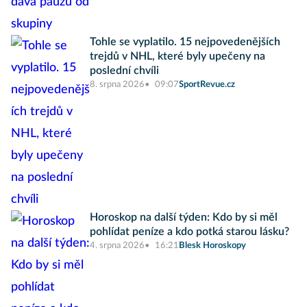
Tohle se vyplatilo. 15 nejpovedenějších
trejdů v NHL, které byly upečeny na
poslední chvíli
8. srpna 2026
09:07
SportRevue.cz
Horoskop na další týden: Kdo by si měl
pohlídat peníze a kdo potká starou lásku?
4. srpna 2026
16:21
Blesk Horoskopy