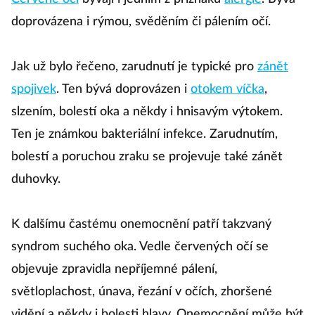
doprovázena i rýmou, svěděním či pálením očí.
Jak už bylo řečeno, zarudnutí je typické pro
zánět
spojivek
. Ten bývá doprovázen i
otokem víčka
,
slzením, bolestí oka a někdy i hnisavým výtokem.
Ten je známkou bakteriální infekce. Zarudnutím,
bolestí a poruchou zraku se projevuje také zánět
duhovky.
K dalšímu častému onemocnění patří takzvaný
syndrom suchého oka. Vedle červených očí se
objevuje zpravidla nepříjemné pálení,
světloplachost, únava, řezání v očích, zhoršené
vidění a někdy i bolesti hlavy. Onemocnění může být