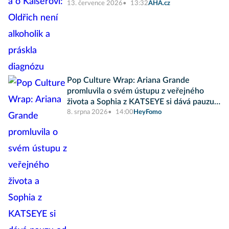
13. července 2026
13:32
AHA.cz
Pop Culture Wrap: Ariana Grande
promluvila o svém ústupu z veřejného
života a Sophia z KATSEYE si dává pauzu
od skupiny
8. srpna 2026
14:00
HeyFomo