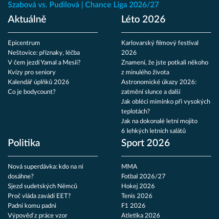
Szabová vs. Pudilová
Chance Liga 2026/27
Aktuálně
Léto 2026
Epicentrum
Karlovarský filmový festival
Neštovice: příznaky, léčba
2026
V čem jezdí Yamal a Mesii?
Znamení, že jste potkali někoho
Kvízy pro seniory
z minulého života
Kalendář úplňků 2026
Astronomické úkazy 2026:
Co je bodycount?
zatmění slunce a další
Jak obléci miminko při vysokých
teplotách?
Jak na dokonalé letní mojito
6 lehkých letních salátů
Politika
Sport 2026
Nová superdávka: kdo na ní
MMA
dosáhne?
Fotbal 2026/27
Sjezd sudetských Němců
Hokej 2026
Proč vláda zavádí EET?
Tenis 2026
Padni komu padni
F1 2026
Výpověď z práce vzor
Atletika 2026