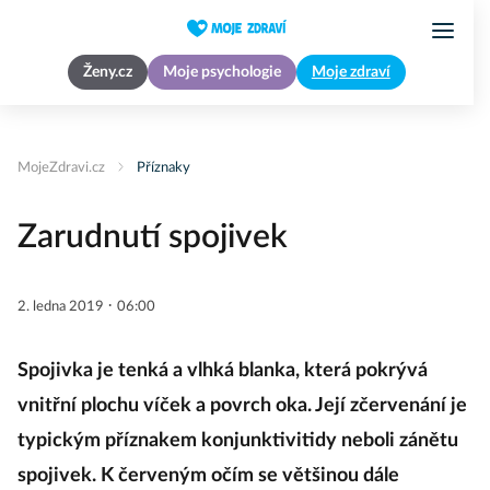
Ženy.cz
Moje psychologie
Moje zdraví
MojeZdravi.cz
Příznaky
Zarudnutí spojivek
·
2. ledna 2019
06:00
Spojivka je tenká a vlhká blanka, která pokrývá
vnitřní plochu víček a povrch oka. Její zčervenání je
typickým příznakem konjunktivitidy neboli zánětu
spojivek. K červeným očím se většinou dále