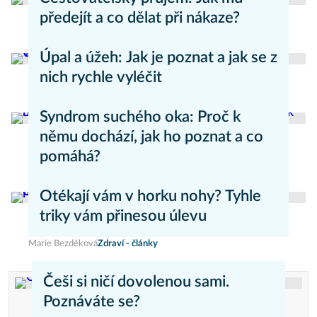
předejít a co dělat při nákaze?
Aneta Valešová
Zdraví - články
Úpal a úžeh: Jak je poznat a jak se z
nich rychle vyléčit
Kateřina Erbsová
Zdravý životní styl
Syndrom suchého oka: Proč k
němu dochází, jak ho poznat a co
pomáhá?
Daniel Mareš
Zdraví - články
Otékají vám v horku nohy? Tyhle
triky vám přinesou úlevu
Marie Bezděková
Zdraví - články
Češi si ničí dovolenou sami.
Poznáváte se?