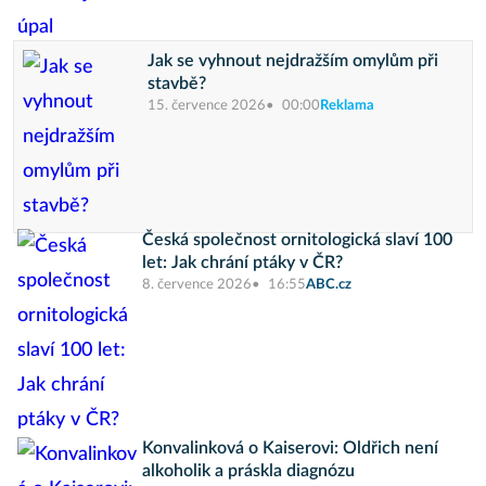
Jak se vyhnout nejdražším omylům při
stavbě?
15. července 2026
00:00
Reklama
Česká společnost ornitologická slaví 100
let: Jak chrání ptáky v ČR?
8. července 2026
16:55
ABC.cz
Konvalinková o Kaiserovi: Oldřich není
alkoholik a práskla diagnózu