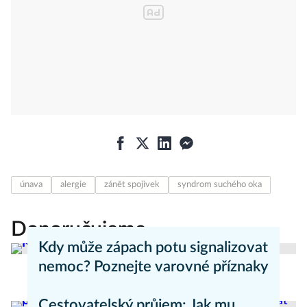
únava
alergie
zánět spojivek
syndrom suchého oka
Doporučujeme
Kdy může zápach potu signalizovat
nemoc? Poznejte varovné příznaky
Aneta Valešová
Zdraví - články
Cestovatelský průjem: Jak mu