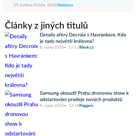
29. května 2026
00:00
Reklama
Články z jiných titulů
Detaily aféry Decroix s Havránkem: Kdo
je tady největší královna?
8. srpna 2026
15:11
Blesk.cz
Samsung okouzlil Prahu dronovou show k
odstartování prodeje nových produktů
8. srpna 2026
12:18
Poggers