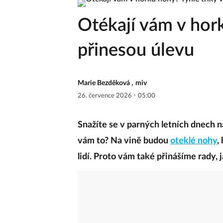
Otékají vám v hor
přinesou úlevu
,
Marie Bezděková
miv
·
26. července 2026
05:00
Snažíte se v parných letních dnech n
vám to? Na vině budou
oteklé nohy
,
lidí. Proto vám také přinášíme rady,