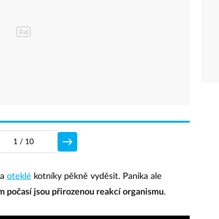
1
/ 10
 a
oteklé
kotníky pěkně vyděsit. Panika ale
 počasí jsou přirozenou reakcí organismu
.