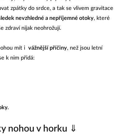
ovat zpátky do srdce, a tak se vlivem gravitace
sledek nevzhledné a nepříjemné otoky
, které
e zdraví nijak neohrožují.
ohou mít i
vážnější příčiny
, než jsou letní
se k nim přidá:
oky.
oky nohou v horku ⇓