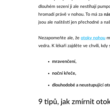
dlouhém sezení ji ale nestíhají pump
hromadí právě v nohou. To má za
ná
jsou ale naštěstí jen přechodné a naš
Nezapomeňte ale, že
otoky nohou
m
vedra. K lékaři zajděte ve chvíli, kdy 
mravenčení,
noční křeče,
dlouhodobé a neustupující ot
9 tipů, jak zmírnit ot