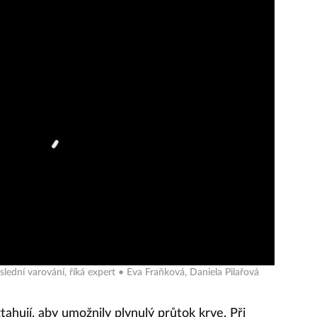
slední varování, říká expert • Eva Fraňková, Daniela Pilařová
ztahují, aby umožnily plynulý průtok krve. Při