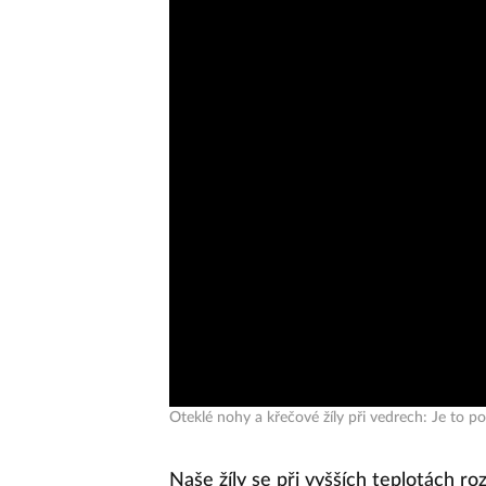
Oteklé nohy a křečové žíly při vedrech: Je to po
Naše žíly se při vyšších teplotách ro