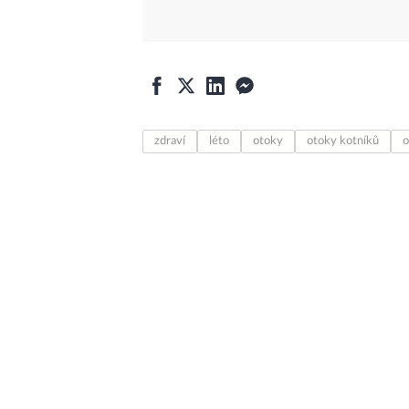
zdraví
léto
otoky
otoky kotníků
o