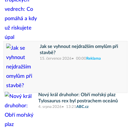
Jak se vyhnout nejdražším omylům při
stavbě?
15. července 2026
00:00
Reklama
Nový král druhohor: Obří mořský plaz
Tylosaurus rex byl postrachem oceánů
4. srpna 2026
13:21
ABC.cz