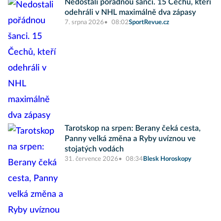
Nedostali pořádnou šanci. 15 Čechů, kteří
odehráli v NHL maximálně dva zápasy
7. srpna 2026
08:02
SportRevue.cz
Tarotskop na srpen: Berany čeká cesta,
Panny velká změna a Ryby uvíznou ve
stojatých vodách
31. července 2026
08:34
Blesk Horoskopy