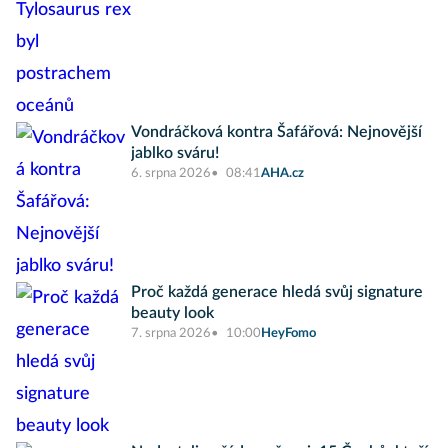
Vondráčková kontra Šafářová: Nejnovější
jablko sváru!
6. srpna 2026
08:41
AHA.cz
Proč každá generace hledá svůj signature
beauty look
7. srpna 2026
10:00
HeyFomo