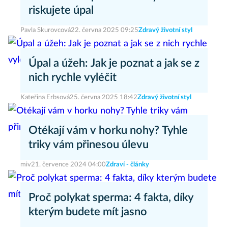
riskujete úpal
Pavla Skurovcová
22. června 2025 09:25
Zdravý životní styl
Úpal a úžeh: Jak je poznat a jak se z
nich rychle vyléčit
Kateřina Erbsová
25. června 2025 18:42
Zdravý životní styl
Otékají vám v horku nohy? Tyhle
triky vám přinesou úlevu
miv
21. července 2024 04:00
Zdraví - články
Proč polykat sperma: 4 fakta, díky
kterým budete mít jasno