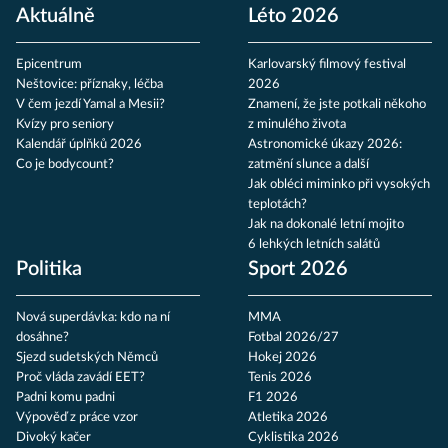
Aktuálně
Léto 2026
Epicentrum
Karlovarský filmový festival
Neštovice: příznaky, léčba
2026
V čem jezdí Yamal a Mesii?
Znamení, že jste potkali někoho
Kvízy pro seniory
z minulého života
Kalendář úplňků 2026
Astronomické úkazy 2026:
Co je bodycount?
zatmění slunce a další
Jak obléci miminko při vysokých
teplotách?
Jak na dokonalé letní mojito
6 lehkých letních salátů
Politika
Sport 2026
Nová superdávka: kdo na ní
MMA
dosáhne?
Fotbal 2026/27
Sjezd sudetských Němců
Hokej 2026
Proč vláda zavádí EET?
Tenis 2026
Padni komu padni
F1 2026
Výpověď z práce vzor
Atletika 2026
Divoký kačer
Cyklistika 2026