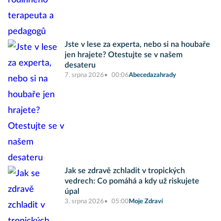
Jste v lese za experta, nebo si na houbaře
jen hrajete? Otestujte se v našem
desateru
7. srpna 2026
00:06
Abecedazahrady
Jak se zdravě zchladit v tropických
vedrech: Co pomáhá a kdy už riskujete
úpal
3. srpna 2026
05:00
Moje Zdraví