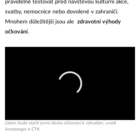
pravidelně testovat před návštěvou kulturní akce,
pr
svatby, nemocnice nebo dovolené v zahraničí.
t
Mnohem důležitější jsou ale
zdravotní výhody
V
očkování
.
Č
a
a 
P
k
j
a
ok
bu
Lidem bude stačit první dávka očkování k výhodám, uvedl
Arenberger • ČTK
o