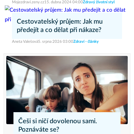
Mojezdravi.zeny.cz
15. dubna 2024 04:00
Zdravý životní styl
Cestovatelský průjem: Jak mu
předejít a co dělat při nákaze?
Aneta Valešová
5. srpna 2026 03:00
Zdraví - články
Češi si ničí dovolenou sami.
Poznáváte se?