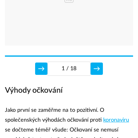
1
/ 18
Výhody očkování
H
Jako první se zaměřme na to pozitivní. O
U
společenských výhodách očkování proti
koronaviru
Če
se dočteme téměř všude: Očkovaní se nemusí
p