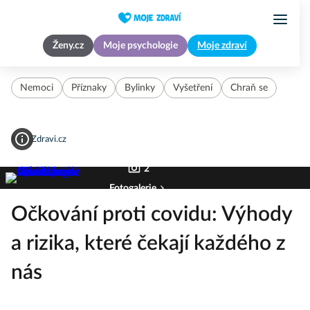
Ženy.cz
Moje psychologie
Moje zdraví
Nemoci
Příznaky
Bylinky
Vyšetření
Chraň se
MojeZdravi.cz
2
Fotogalerie
Očkování proti covidu: Výhody
a rizika, které čekají každého z
nás