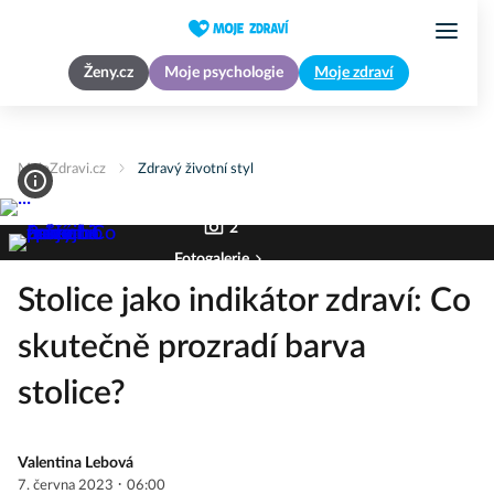
Ženy.cz
Moje psychologie
Moje zdraví
MojeZdravi.cz
Zdravý životní styl
2
Fotogalerie
Stolice jako indikátor zdraví: Co
skutečně prozradí barva
stolice?
Valentina Lebová
·
7. června 2023
06:00