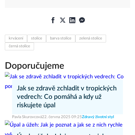
krvácení
stolice
barva stolice
zelená stolice
černá stolice
Doporučujeme
Jak se zdravě zchladit v tropických
vedrech: Co pomáhá a kdy už
riskujete úpal
Pavla Skurovcová
22. června 2025 09:25
Zdravý životní styl