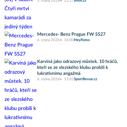
5. srpna 2026
22:27
AHA.cz
Mercedes- Benz Prague FW SS27
6. srpna 2026
16:00
HeyFomo
Karviná jako odrazový můstek. 10 hráčů,
kteří se ze slezského klubu probili k
lukrativnímu angažmá
6. srpna 2026
11:01
SportRevue.cz