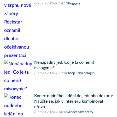
6. srpna 2026
14:19
Poggers
Nenápadný jed: Co je (a co není)
misogynie?
6. srpna 2026
12:00
Moje Psychologie
Konec nudného ladění do jednoho dekoru:
Naučte se, jak v interiéru kombinovat
dřevo
6. srpna 2026
00:05
Abecedazahrady