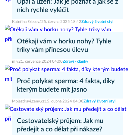
Úpal a úžeh: Jak je poznat a jak se z
nich rychle vyléčit
Kateřina Erbsová
25. června 2025 18:42
Zdravý životní styl
Otékají vám v horku nohy? Tyhle
triky vám přinesou úlevu
miv
21. července 2024 04:00
Zdraví - články
Proč polykat sperma: 4 fakta, díky
kterým budete mít jasno
Mojezdravi.zeny.cz
15. dubna 2024 04:00
Zdravý životní styl
Cestovatelský průjem: Jak mu
předejít a co dělat při nákaze?