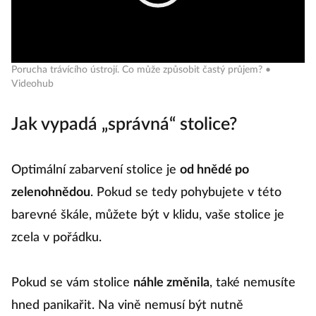
Porucha trávícího ústrojí. Co může způsobit častý průjem? •
Videohub
Jak vypadá „správná“ stolice?
Optimální zabarvení stolice je
od hnědé po
zelenohnědou
. Pokud se tedy pohybujete v této
barevné škále, můžete být v klidu, vaše stolice je
zcela v pořádku.
Pokud se vám stolice
náhle změnila
, také nemusíte
hned panikařit. Na vině nemusí být nutně