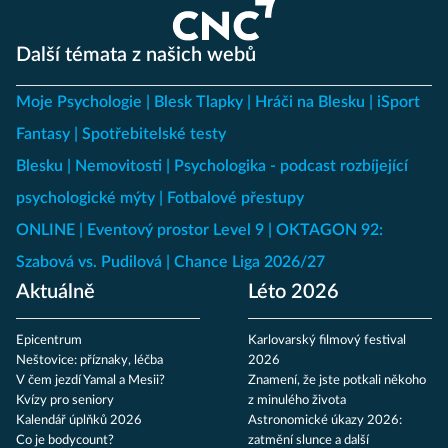
Další témata z našich webů
Moje Psychologie
Blesk Tlapky
Hráči na Blesku
iSport
Fantasy
Spotřebitelské testy
Blesku
Nemovitosti
Psychologika - podcast rozbíjející
psychologické mýty
Fotbalové přestupy
ONLINE
Eventový prostor Level 9
OKTAGON 92:
Szabová vs. Pudilová
Chance Liga 2026/27
Aktuálně
Léto 2026
Epicentrum
Karlovarský filmový festival
Neštovice: příznaky, léčba
2026
V čem jezdí Yamal a Mesii?
Znamení, že jste potkali někoho
Kvízy pro seniory
z minulého života
Kalendář úplňků 2026
Astronomické úkazy 2026:
Co je bodycount?
zatmění slunce a další