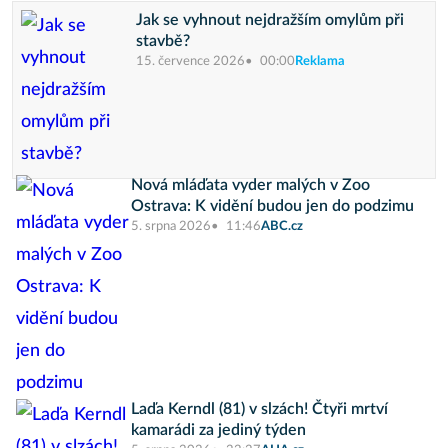
Jak se vyhnout nejdražším omylům při
stavbě?
15. července 2026
00:00
Reklama
Nová mláďata vyder malých v Zoo
Ostrava: K vidění budou jen do podzimu
5. srpna 2026
11:46
ABC.cz
Laďa Kerndl (81) v slzách! Čtyři mrtví
kamarádi za jediný týden