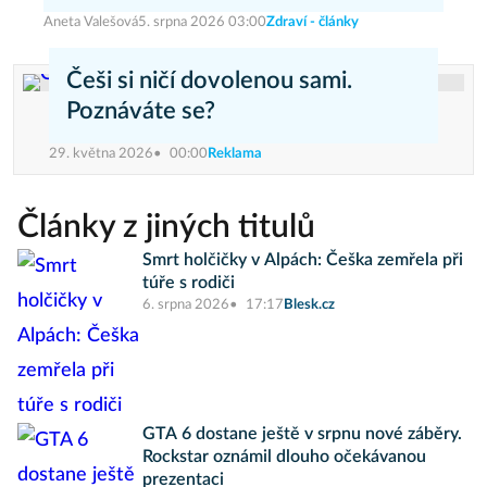
Aneta Valešová
5. srpna 2026 03:00
Zdraví - články
Češi si ničí dovolenou sami.
Poznáváte se?
29. května 2026
00:00
Reklama
Články z jiných titulů
Smrt holčičky v Alpách: Češka zemřela při
túře s rodiči
6. srpna 2026
17:17
Blesk.cz
GTA 6 dostane ještě v srpnu nové záběry.
Rockstar oznámil dlouho očekávanou
prezentaci