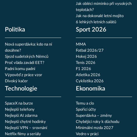
Jak obléci miminko při vysokých
teplotách?
Jak na dokonalé letní mojito
6 lehkých letních salátů
Politika
Sport 2026
Nová superdávka: kdo na ní
MMA
dosáhne?
Fotbal 2026/27
Sjezd sudetských Němců
Hokej 2026
Proč vláda zavádí EET?
Tenis 2026
Padni komu padni
F1 2026
Výpověď z práce vzor
Atletika 2026
Divoký kačer
Cyklistika 2026
Technologie
Ekonomika
SpaceX na burze
Temu a clo
Nejlepší telefony
Spořicí účty
Nejlepší AI zdarma
Superdávka – změny
Nejlepší chytré hodinky
Chybějící roky k důchodu
Nejlepší VPN – srovnání
Minimální mzda 2027
Netflix filmy a seriály
Vedro v práci