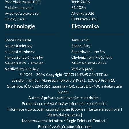
Proč vláda zavádí EET?
Tenis 2026
Padni komu padni
F1 2026
Výpověď z práce vzor
Atletika 2026
Divoký kačer
Cyklistika 2026
Technologie
Ekonomika
SpaceX na burze
Temu a clo
Nejlepší telefony
Spořicí účty
Nejlepší AI zdarma
Superdávka – změny
Nejlepší chytré hodinky
Chybějící roky k důchodu
Nejlepší VPN – srovnání
Minimální mzda 2027
Netflix filmy a seriály
Vedro v práci
© 2001 - 2026 Copyright
CZECH NEWS CENTER a.s.
se sídlem náměstí Marie Schmolkové 3493/1, 100 00 Praha 10 -
Strašnice, IČO: 02346826, zapsána v OR, sp.zn. B 19490 a dodavatelé
obsahu
Autorská práva k publikovaným materiálům
Podmínky pro užívání služby informační společnosti
Informace o zpracování osobních údajů
Cookies
Nastavení soukromí
Vlastnická struktura
Jednotná kontaktní místa / Single Points of Contact
Povinně zveřejňované informace