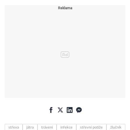
střeva
játra
trávení
infekce
střevní potíže
žlučník