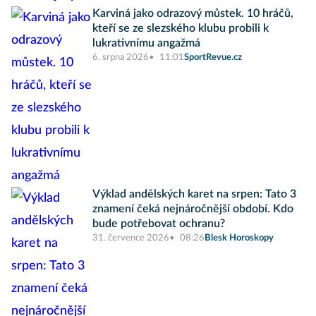
Karviná jako odrazový můstek. 10 hráčů,
kteří se ze slezského klubu probili k
lukrativnímu angažmá
6. srpna 2026
11:01
SportRevue.cz
Výklad andělských karet na srpen: Tato 3
znamení čeká nejnáročnější období. Kdo
bude potřebovat ochranu?
31. července 2026
08:26
Blesk Horoskopy