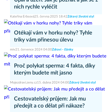
nich rychle vyléčit
Kateřina Erbsová
25. června 2025 18:42
Zdravý životní styl
Otékají vám v horku nohy? Tyhle
triky vám přinesou úlevu
miv
21. července 2024 04:00
Zdraví - články
Proč polykat sperma: 4 fakta, díky
kterým budete mít jasno
Mojezdravi.zeny.cz
15. dubna 2024 04:00
Zdravý životní styl
Cestovatelský průjem: Jak mu
předejít a co dělat při nákaze?