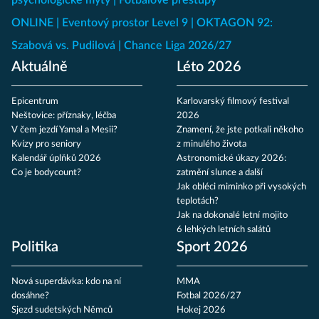
psychologické mýty
Fotbalové přestupy
ONLINE
Eventový prostor Level 9
OKTAGON 92:
Szabová vs. Pudilová
Chance Liga 2026/27
Aktuálně
Léto 2026
Epicentrum
Karlovarský filmový festival
Neštovice: příznaky, léčba
2026
V čem jezdí Yamal a Mesii?
Znamení, že jste potkali někoho
Kvízy pro seniory
z minulého života
Kalendář úplňků 2026
Astronomické úkazy 2026:
Co je bodycount?
zatmění slunce a další
Jak obléci miminko při vysokých
teplotách?
Jak na dokonalé letní mojito
6 lehkých letních salátů
Politika
Sport 2026
Nová superdávka: kdo na ní
MMA
dosáhne?
Fotbal 2026/27
Sjezd sudetských Němců
Hokej 2026