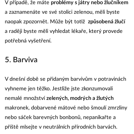
V případě, že máte
problémy s játry nebo žlučníkem
a zaznamenáte ve své stolici zelenou, měli byste
naopak zpozornět. Může být totiž
způsobená žlučí
a raději byste měli vyhledat lékaře, který provede
potřebná vyšetření.
5. Barviva
V dnešní době se přidaným barvivům v potravinách
vyhneme jen těžko. Jestliže jste zkonzumovali
nemalé množství
zelených, modrých a žlutých
makronek, dobarvené mátové nebo šmoulí zmrzliny
nebo sáček barevných bonbonů, nepanikařte a
příště mlsejte v neutrálních přírodních barvách.