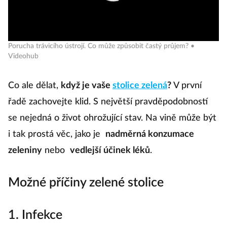
Porucha trávicího ústrojí. Co může způsobit častý průjem? •
Videohub
Co ale dělat,
když je vaše
stolice zelená
?
V první
řadě zachovejte klid. S největší pravděpodobností
se nejedná o život ohrožující stav. Na vině může být
i tak prostá věc, jako je
nadměrná konzumace
zeleniny
nebo
vedlejší účinek léků
.
Možné příčiny zelené stolice
1. Infekce