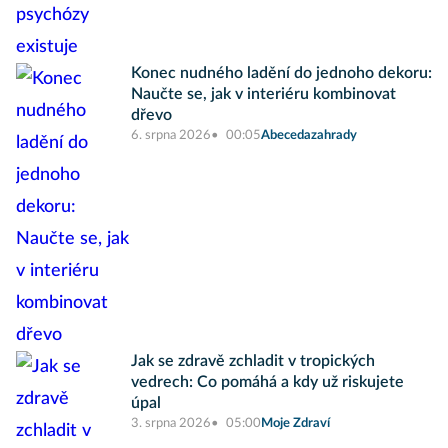
Konec nudného ladění do jednoho dekoru:
Naučte se, jak v interiéru kombinovat
dřevo
6. srpna 2026
00:05
Abecedazahrady
Jak se zdravě zchladit v tropických
vedrech: Co pomáhá a kdy už riskujete
úpal
3. srpna 2026
05:00
Moje Zdraví