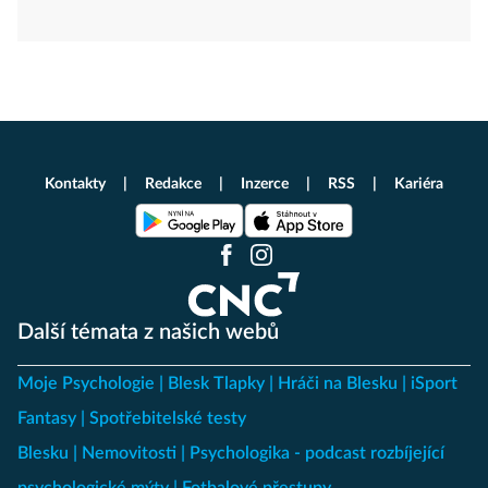
Kontakty
Redakce
Inzerce
RSS
Kariéra
Další témata z našich webů
Moje Psychologie
Blesk Tlapky
Hráči na Blesku
iSport
Fantasy
Spotřebitelské testy
Blesku
Nemovitosti
Psychologika - podcast rozbíjející