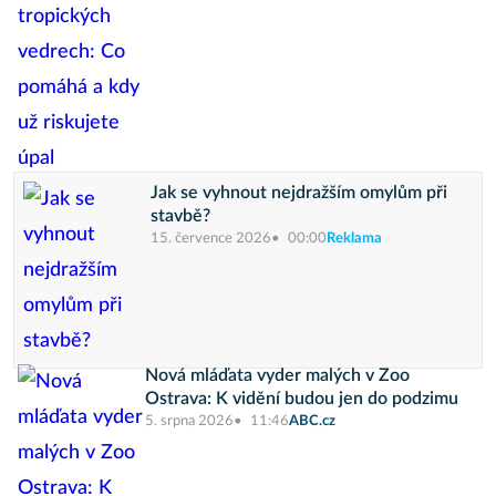
Jak se vyhnout nejdražším omylům při
stavbě?
15. července 2026
00:00
Reklama
Nová mláďata vyder malých v Zoo
Ostrava: K vidění budou jen do podzimu
5. srpna 2026
11:46
ABC.cz