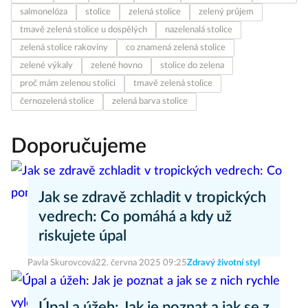
salmonelóza
stolice
zelená stolice
zelený průjem
tmavě zelená stolice u dospělých
nazelenalá stolice
zelená stolice rakoviny
co znamená zelená stolice
zelené výkaly
zelené hovno
stolice do zelena
proč mám zelenou stolici
tmavě zelená stolice
černozelená stolice
zelená barva stolice
Doporučujeme
Jak se zdravě zchladit v tropických
vedrech: Co pomáhá a kdy už
riskujete úpal
Pavla Skurovcová
22. června 2025 09:25
Zdravý životní styl
Úpal a úžeh: Jak je poznat a jak se z