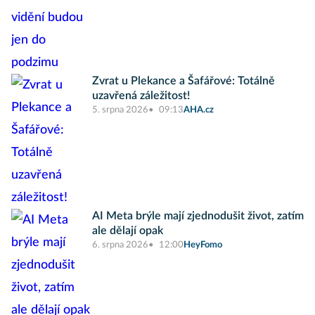
Zvrat u Plekance a Šafářové: Totálně
uzavřená záležitost!
5. srpna 2026
09:13
AHA.cz
AI Meta brýle mají zjednodušit život, zatím
ale dělají opak
6. srpna 2026
12:00
HeyFomo