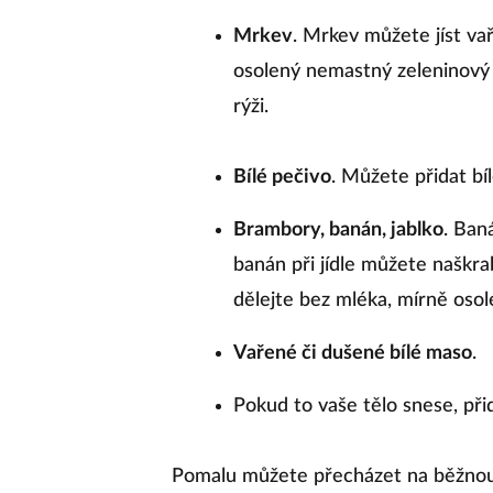
Mrkev
. Mrkev můžete jíst v
osolený nemastný zeleninový
rýži.
Bílé pečivo
. Můžete přidat bí
Brambory, banán, jablko
. Ban
banán při jídle můžete naškr
dělejte bez mléka, mírně osol
Vařené či dušené bílé maso
.
Pokud to vaše tělo snese, při
Pomalu můžete přecházet na běžnou