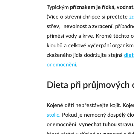
Typickým
příznakem je řídká, vodnatá
(Více o střevní chřipce si přečtěte
z
střev
,
nevolnost a zvracení
, případn
příměsí vody a krve. Kromě těchto obt
kloubů a celkové vyčerpání organism
zkaženého jídla dodržujte stejná
diet
onemocnění
.
Dieta při průjmových
Kojené děti nepřestávejte kojit. Koj
stolic.
Pokud je nemocný dospělý člov
onemocnění
vynechat tuhou stravu