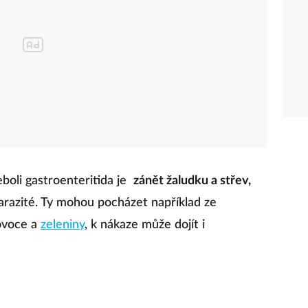
boli gastroenteritida je
zánět žaludku a střev,
parazité. Ty mohou pocházet například ze
 ovoce a
zeleniny
, k nákaze může dojít i