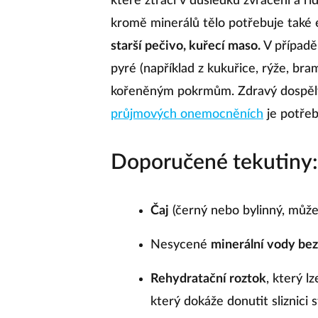
které ztrácí v důsledku zvracení a ř
kromě minerálů tělo potřebuje také e
starší pečivo, kuřecí maso.
V případě
pyré (například z kukuřice, rýže, bra
kořeněným pokrmům. Zdravý dospělý č
průjmových onemocněních
je potřeb
Doporučené tekutiny:
Čaj
(černý nebo bylinný, můž
Nesycené
minerální vody bez
Rehydratační roztok
, který l
který dokáže donutit sliznici s