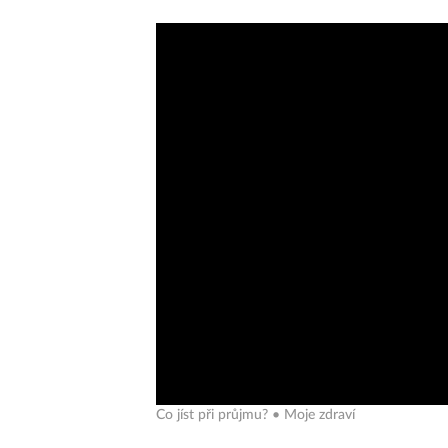
Co jíst při průjmu? • Moje zdraví