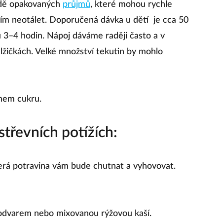
adě opakovaných
průjmů
, které mohou rychle
ním neotálet. Doporučená dávka u dětí je cca 50
 3–4 hodin. Nápoj dáváme raději často a v
lžičkách. Velké množství tekutin by mohlo
hem cukru.
střevních potížích:
terá potravina vám bude chutnat a vyhovovat.
 odvarem nebo mixovanou rýžovou kaší.