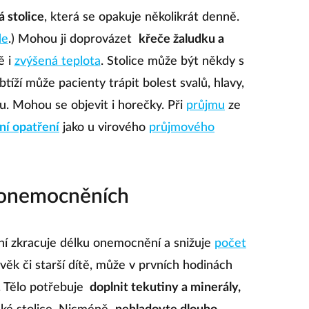
 stolice
, která se opakuje několikrát denně.
de
.) Mohou ji doprovázet
křeče žaludku a
ě i
zvýšená teplota
. Stolice může být někdy s
íží může pacienty trápit bolest svalů, hlavy,
u. Mohou se objevit i horečky. Při
průjmu
ze
ní opatření
jako u virového
průjmového
 onemocněních
ení zkracuje délku onemocnění a snižuje
počet
ěk či starší dítě, může v prvních hodinách
. Tělo potřebuje
doplnit tekutiny a minerály,