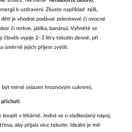
ídké stolice. Nicméně
nehladovte dlouho,
nergii k uzdravení. Zkuste například
rýži,
 dětí je vhodné podávat zeleninové či ovocné
mbor či mrkve, jablka, banánu). Vyhnětě se
lověk vypije 2–3 litry tekutin denně, při
a úměrně jejich příjem zvýšit.
e být mírně oslazen hroznovým cukrem).
 příchuti
.
ze koupit v lékárně. Jedná se o sladkoslaný nápoj,
třeva, aby přijala více tekutin. Ideální je mít