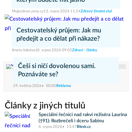
Mojezdravi.zeny.cz
13. srpna 2024 11:54
Zdravý životní styl
Cestovatelský průjem: Jak mu
předejít a co dělat při nákaze?
Aneta Valešová
5. srpna 2026 09:05
Zdraví - články
Češi si ničí dovolenou sami.
Poznáváte se?
29. května 2026
00:00
Reklama
Články z jiných titulů
Speciální řečníci nad rakví režiséra Laurina
(†91): Rozbrečeli i dceru Sabinu
6. srpna 2026
13:47
Blesk.cz