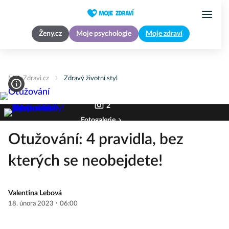
Ženy.cz
Moje psychologie
Moje zdraví
MojeZdravi.cz
Zdravý životní styl
2
Fotogalerie
Otužování: 4 pravidla, bez
kterých se neobejdete!
Valentina Lebová
·
18. února 2023
06:00