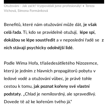
Otužování - Jak začít? Vyzpovídali jsme profesionály! • Tereza
Víchová, Simona Formánková
Benefitů, které nám otužování může dát,
je však
celá řada
. Ti, kdo se pravidelně otužují,
lépe spí,
dokážou se lépe soustředit
a v neposlední řadě se
z
nich stávají psychicky odolnější lidé
.
Podle Wima Hofa, třiašedesátiletého Nizozemce,
který je jedním z hlavních propagátorů pobytu v
ledové vodě a otužování vůbec, je právě tohle
cestou k tomu,
jak poznat kořeny své vlastní
podstaty
. „Chlad je nemilosrdný, ale spravedlivý.
Dovede tě až ke kořenům tvého já.“