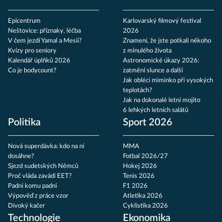
Epicentrum
Karlovarský filmový festival
Neštovice: příznaky, léčba
2026
V čem jezdí Yamal a Mesii?
Znamení, že jste potkali někoho
Kvízy pro seniory
z minulého života
Kalendář úplňků 2026
Astronomické úkazy 2026:
Co je bodycount?
zatmění slunce a další
Jak obléci miminko při vysokých
teplotách?
Jak na dokonalé letní mojito
6 lehkých letních salátů
Politika
Sport 2026
Nová superdávka: kdo na ní
MMA
dosáhne?
Fotbal 2026/27
Sjezd sudetských Němců
Hokej 2026
Proč vláda zavádí EET?
Tenis 2026
Padni komu padni
F1 2026
Výpověď z práce vzor
Atletika 2026
Divoký kačer
Cyklistika 2026
Technologie
Ekonomika