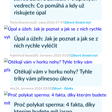
vedrech: Co pomáhá a kdy už
riskujete úpal
Pavla Skurovcová
3. srpna 2026 07:59
Zdravý životní styl
Úpal a úžeh: Jak je poznat a jak se z
nich rychle vyléčit
Kateřina Erbsová
30. července 2026 03:00
Zdravý životní styl
Otékají vám v horku nohy? Tyhle
triky vám přinesou úlevu
miv
26. července 2026 03:00
Zdraví - články
Proč polykat sperma: 4 fakta, díky
kterým budete mít jasno