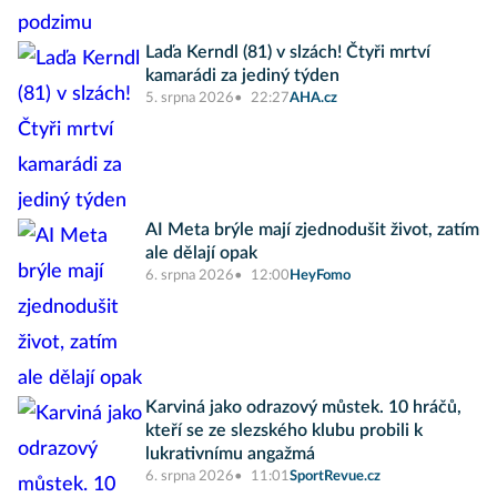
Laďa Kerndl (81) v slzách! Čtyři mrtví
kamarádi za jediný týden
5. srpna 2026
22:27
AHA.cz
AI Meta brýle mají zjednodušit život, zatím
ale dělají opak
6. srpna 2026
12:00
HeyFomo
Karviná jako odrazový můstek. 10 hráčů,
kteří se ze slezského klubu probili k
lukrativnímu angažmá
6. srpna 2026
11:01
SportRevue.cz