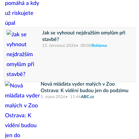
Jak se vyhnout nejdražším omylům při
stavbě?
15. července 2026
00:00
Reklama
Nová mláďata vyder malých v Zoo
Ostrava: K vidění budou jen do podzimu
5. srpna 2026
11:46
ABC.cz