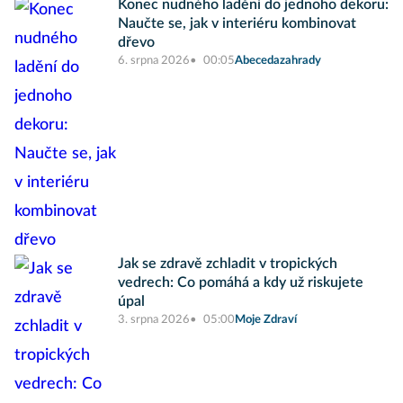
Konec nudného ladění do jednoho dekoru:
Naučte se, jak v interiéru kombinovat
dřevo
6. srpna 2026
00:05
Abecedazahrady
Jak se zdravě zchladit v tropických
vedrech: Co pomáhá a kdy už riskujete
úpal
3. srpna 2026
05:00
Moje Zdraví