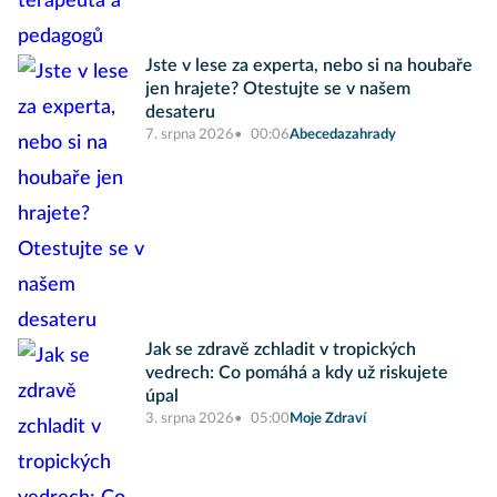
Jste v lese za experta, nebo si na houbaře
jen hrajete? Otestujte se v našem
desateru
7. srpna 2026
00:06
Abecedazahrady
Jak se zdravě zchladit v tropických
vedrech: Co pomáhá a kdy už riskujete
úpal
3. srpna 2026
05:00
Moje Zdraví