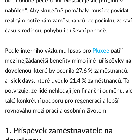
dlouhodobé péče o lidi.
Nestačí je ale jen „mít v
nabídce“.
Aby skutečně pomáhaly, musí odpovídat
reálným potřebám zaměstnanců: odpočinku, zdraví,
času s rodinou, pohybu i duševní pohodě.
Podle interního výzkumu Ipsos pro
Pluxee
patří
mezi nejžádanější benefity mimo jiné
příspěvky na
dovolenou
, které by ocenilo 27,6 % zaměstnanců,
a
sick days
, které uvedlo 21,4 % zaměstnanců. To
potvrzuje, že lidé nehledají jen finanční odměnu, ale
také konkrétní podporu pro regeneraci a lepší
rovnováhu mezi prací a osobním životem.
1. Příspěvek zaměstnavatele na