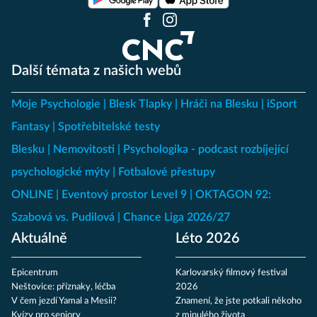
Další témata z našich webů
Moje Psychologie
Blesk Tlapky
Hráči na Blesku
iSport
Fantasy
Spotřebitelské testy
Blesku
Nemovitosti
Psychologika - podcast rozbíjející
psychologické mýty
Fotbalové přestupy
ONLINE
Eventový prostor Level 9
OKTAGON 92:
Szabová vs. Pudilová
Chance Liga 2026/27
Aktuálně
Léto 2026
Epicentrum
Karlovarský filmový festival
Neštovice: příznaky, léčba
2026
V čem jezdí Yamal a Mesii?
Znamení, že jste potkali někoho
Kvízy pro seniory
z minulého života