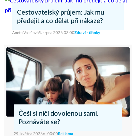
Cestovatelský průjem: Jak mu
předejít a co dělat při nákaze?
Aneta Valešová
5. srpna 2026 03:00
Zdraví - články
Češi si ničí dovolenou sami.
Poznáváte se?
29. května 2026
00:00
Reklama