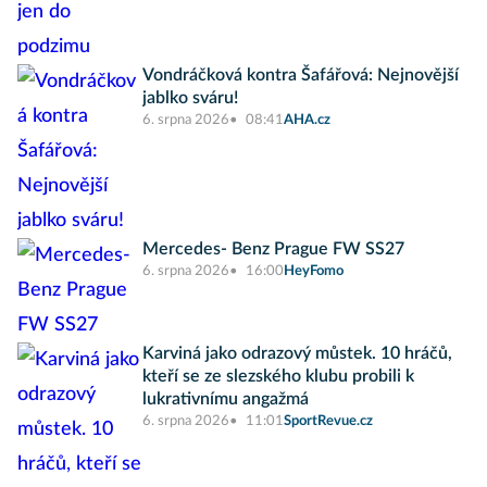
Vondráčková kontra Šafářová: Nejnovější
jablko sváru!
6. srpna 2026
08:41
AHA.cz
Mercedes- Benz Prague FW SS27
6. srpna 2026
16:00
HeyFomo
Karviná jako odrazový můstek. 10 hráčů,
kteří se ze slezského klubu probili k
lukrativnímu angažmá
6. srpna 2026
11:01
SportRevue.cz