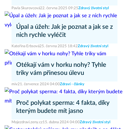
Pavla Skurovcová
22. června 2025 09:25
Zdravý životní styl
Úpal a úžeh: Jak je poznat a jak se z
nich rychle vyléčit
Kateřina Erbsová
25. června 2025 18:42
Zdravý životní styl
Otékají vám v horku nohy? Tyhle
triky vám přinesou úlevu
miv
21. července 2024 04:00
Zdraví - články
Proč polykat sperma: 4 fakta, díky
kterým budete mít jasno
Mojezdravi.zeny.cz
15. dubna 2024 04:00
Zdravý životní styl