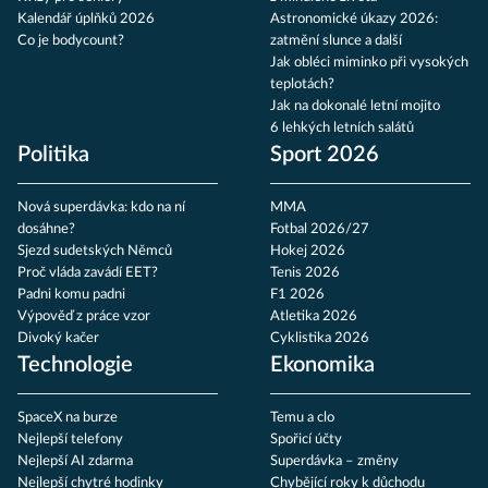
Kalendář úplňků 2026
Astronomické úkazy 2026:
Co je bodycount?
zatmění slunce a další
Jak obléci miminko při vysokých
teplotách?
Jak na dokonalé letní mojito
6 lehkých letních salátů
Politika
Sport 2026
Nová superdávka: kdo na ní
MMA
dosáhne?
Fotbal 2026/27
Sjezd sudetských Němců
Hokej 2026
Proč vláda zavádí EET?
Tenis 2026
Padni komu padni
F1 2026
Výpověď z práce vzor
Atletika 2026
Divoký kačer
Cyklistika 2026
Technologie
Ekonomika
SpaceX na burze
Temu a clo
Nejlepší telefony
Spořicí účty
Nejlepší AI zdarma
Superdávka – změny
Nejlepší chytré hodinky
Chybějící roky k důchodu