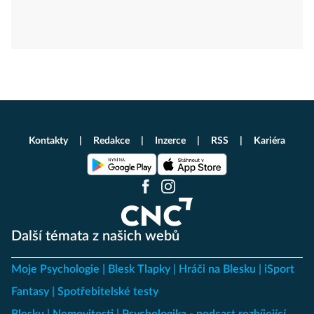
Kontakty
Redakce
Inzerce
RSS
Kariéra
Další témata z našich webů
Moje Psychologie
Blesk Tlapky
Hráči na Blesku
iSport
Fantasy
Spotřebitelské testy