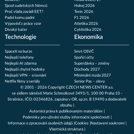
Sjezd sudetských Němců
Hokej 2026
Proč vláda zavádí EET?
Tenis 2026
Padni komu padni
F1 2026
Výpověď z práce vzor
Atletika 2026
Divoký kačer
Cyklistika 2026
Technologie
Ekonomika
SpaceX na burze
Smrt OSVČ
Nejlepší telefony
Spořicí účty
Nejlepší AI zdarma
Superdávka – změny
Nejlepší chytré hodinky
Důchody 2027
Nejlepší VPN – srovnání
Minimální mzda 2027
Netflix filmy a seriály
Senior Pas – slevy
© 2001 - 2026 Copyright
CZECH NEWS CENTER a.s.
se sídlem náměstí Marie Schmolkové 3493/1, 100 00 Praha 10 -
Strašnice, IČO: 02346826, zapsána v OR, sp.zn. B 19490 a dodavatelé
obsahu
Autorská práva k publikovaným materiálům
Podmínky pro užívání služby informační společnosti
Informace o zpracování osobních údajů
Cookies
Nastavení soukromí
Vlastnická struktura