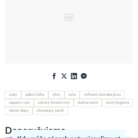
zuby
pálení žáhy
sliny
ústa
refluxní choroba jícnu
zápach z úst
zdravý životní styl
dutina ústní
ústní hygiena
slinné žlázy
chronický zánět
Doporučujeme