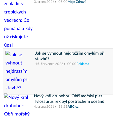
3. srpna 2026
05:00
Moje Zdraví
Jak se vyhnout nejdražším omylům při
stavbě?
15. července 2026
00:00
Reklama
Nový král druhohor: Obří mořský plaz
Tylosaurus rex byl postrachem oceánů
4. srpna 2026
13:21
ABC.cz