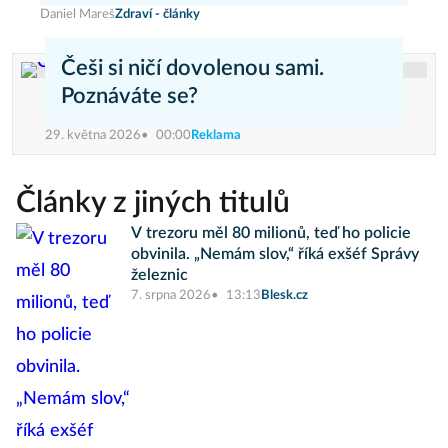
Daniel Mareš
Zdraví - články
Češi si ničí dovolenou sami.
Poznáváte se?
29. května 2026
00:00
Reklama
Články z jiných titulů
V trezoru měl 80 milionů, teď ho policie
obvinila. „Nemám slov,“ říká exšéf Správy
železnic
7. srpna 2026
13:13
Blesk.cz