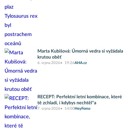
Marta Kubišová: Úmorná vedra si vyžádala
krutou oběť
6. srpna 2026
19:26
AHA.cz
RECEPT: Perfektní letní kombinace, které
tě zchladí, i kdybys nechtěl*a
7. srpna 2026
14:00
HeyFomo