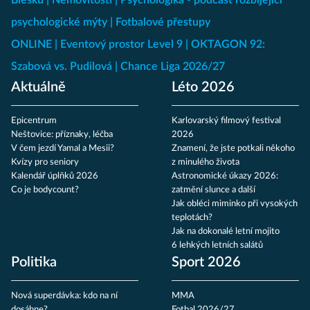
Blesku
Nemovitosti
Psychologika - podcast rozbíjející
psychologické mýty
Fotbalové přestupy
ONLINE
Eventový prostor Level 9
OKTAGON 92:
Szabová vs. Pudilová
Chance Liga 2026/27
Aktuálně
Léto 2026
Epicentrum
Karlovarský filmový festival
Neštovice: příznaky, léčba
2026
V čem jezdí Yamal a Mesii?
Znamení, že jste potkali někoho
Kvízy pro seniory
z minulého života
Kalendář úplňků 2026
Astronomické úkazy 2026:
Co je bodycount?
zatmění slunce a další
Jak obléci miminko při vysokých
teplotách?
Jak na dokonalé letní mojito
6 lehkých letních salátů
Politika
Sport 2026
Nová superdávka: kdo na ní
MMA
dosáhne?
Fotbal 2026/27