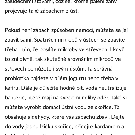
žaludečními šťávami, což se, kromě pálení žáhy
projevuje také zápachem z úst.
Pokud není zápach způsoben nemocí, můžete se jej
zbavit sami. Špatných mikrobů v ústech se zbavíte
třeba i tím, že posílíte mikroby ve střevech. I když
to zní divně, tak skutečně srovnáním mikrobů ve
střevech pomůžete i svým ústům. Ta správná
probiotika najdete v bílém jogurtu nebo třeba v
kefíru. Dále je důležité hodně pít, voda neutralizuje
bakterie, které mají na svědomí nelibý odér. Také si
můžete vyrobit domácí ústní vodu ze skořice. Ta
obsahuje aldehydy, které vás zápachu zbaví. Dejte
do vody jednu lžičku skořice, přidejte kardamom a