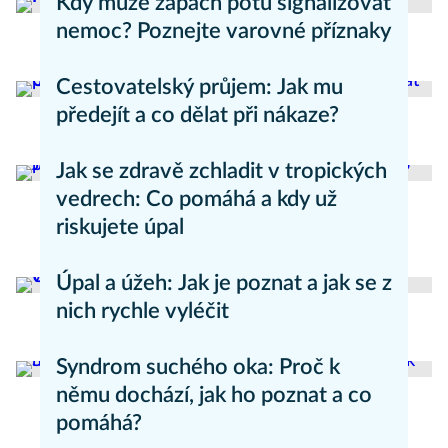
Kdy může zápach potu signalizovat
nemoc? Poznejte varovné příznaky
Aneta Valešová
Zdraví - články
Cestovatelský průjem: Jak mu
předejít a co dělat při nákaze?
Aneta Valešová
Zdraví - články
Jak se zdravě zchladit v tropických
vedrech: Co pomáhá a kdy už
riskujete úpal
Pavla Skurovcová
Zdravý životní styl
Úpal a úžeh: Jak je poznat a jak se z
nich rychle vyléčit
Kateřina Erbsová
Zdravý životní styl
Syndrom suchého oka: Proč k
němu dochází, jak ho poznat a co
pomáhá?