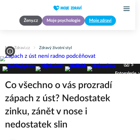
Ženy.cz
Moje psychologie
Moje zdraví
MojeZdravi.cz
Zdravý životní styl
5
Fotogalerie
Co všechno o vás prozradí
zápach z úst? Nedostatek
zinku, zánět v nose i
nedostatek slin