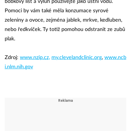
bobkový list a výluh používejte jako ústní vodu.
Pomoci by vám také měla konzumace syrové
zeleniny a ovoce, zejména jablek, mrkve, kedluben,
nebo ředkviček. Ty totiž pomohou odstranit ze zubů
plak.
Zdroj:
www.nzip.cz,
my.clevelandclinic.org
,
www.ncb
i.nlm.nih.gov