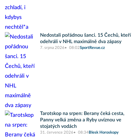
Nedostali pořádnou šanci. 15 Čechů, kteří
odehráli v NHL maximálně dva zápasy
7. srpna 2026
08:02
SportRevue.cz
Tarotskop na srpen: Berany čeká cesta,
Panny velká změna a Ryby uvíznou ve
stojatých vodách
31. července 2026
08:34
Blesk Horoskopy