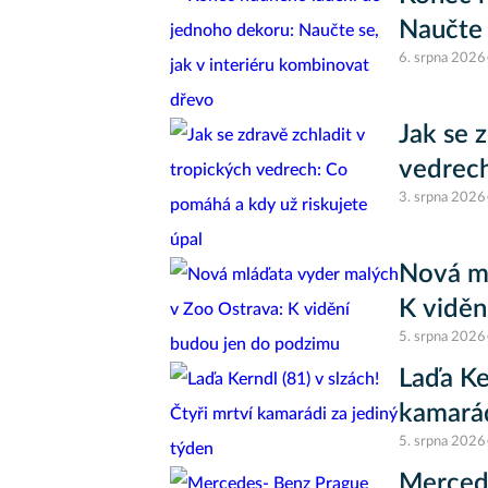
Naučte 
6. srpna 2026
Jak se 
vedrech
3. srpna 2026
Nová ml
K viděn
5. srpna 2026
Laďa Ke
kamarád
5. srpna 2026
Merced