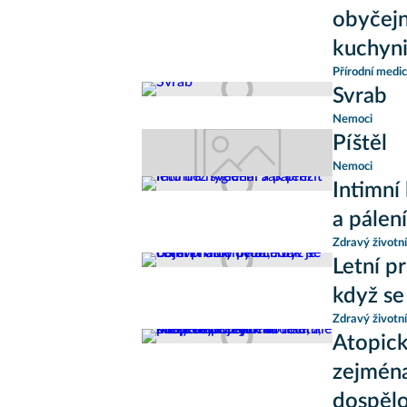
obyčejn
kuchyni
Přírodní medic
Svrab
Nemoci
Píštěl
Nemoci
Intimní
a pálení
Zdravý životní
Letní pr
když se
Zdravý životní
Atopick
zejména
dospělo