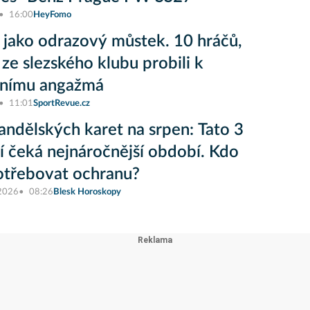
16:00
HeyFomo
 jako odrazový můstek. 10 hráčů,
 ze slezského klubu probili k
vnímu angažmá
11:01
SportRevue.cz
andělských karet na srpen: Tato 3
 čeká nejnáročnější období. Kdo
otřebovat ochranu?
 2026
08:26
Blesk Horoskopy