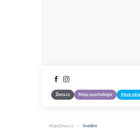
Ženy.cz
Moje psychologie
Moje zdra
MojeZdravi.cz
Svědění