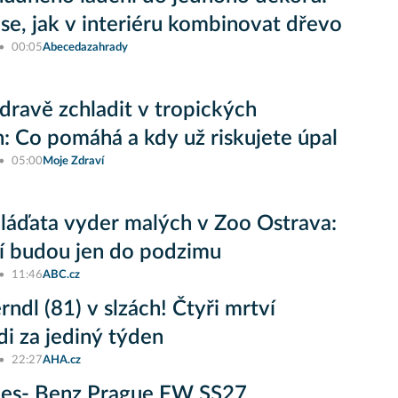
se, jak v interiéru kombinovat dřevo
00:05
Abecedazahrady
zdravě zchladit v tropických
: Co pomáhá a kdy už riskujete úpal
05:00
Moje Zdraví
áďata vyder malých v Zoo Ostrava:
í budou jen do podzimu
11:46
ABC.cz
rndl (81) v slzách! Čtyři mrtví
i za jediný týden
22:27
AHA.cz
es- Benz Prague FW SS27