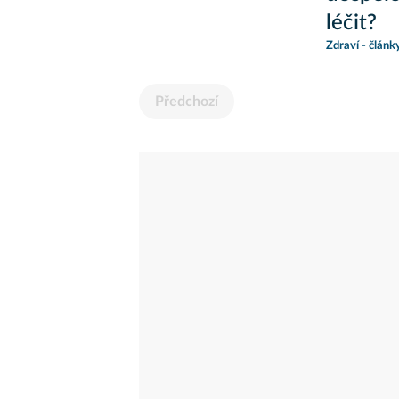
léčit?
Zdraví - článk
Předchozí