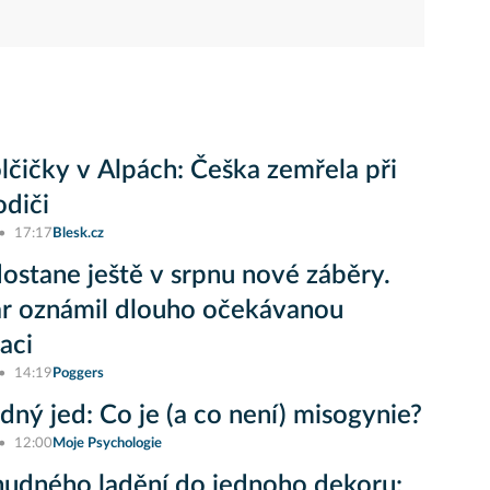
lčičky v Alpách: Češka zemřela při
odiči
17:17
Blesk.cz
ostane ještě v srpnu nové záběry.
r oznámil dlouho očekávanou
aci
14:19
Poggers
ný jed: Co je (a co není) misogynie?
12:00
Moje Psychologie
udného ladění do jednoho dekoru: