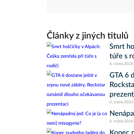
Články z jiných titulů
Smrt ho
túře s r
6. srpna 2026
GTA 6 d
Rocksta
prezent
6. srpna 2026
Nenápad
6. srpna 2026
Konec n