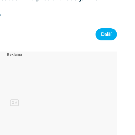
y
Další