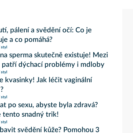
tí, pálení a svědění očí: Co je
uje a co pomáhá?
 styl
 na sperma skutečně existuje! Mezi
 patří dýchací problémy i mdloby
 styl
e kvasinky! Jak léčit vaginální
?
 styl
at po sexu, abyste byla zdravá?
tento snadný trik!
 styl
zbavit svědění kůže? Pomohou 3