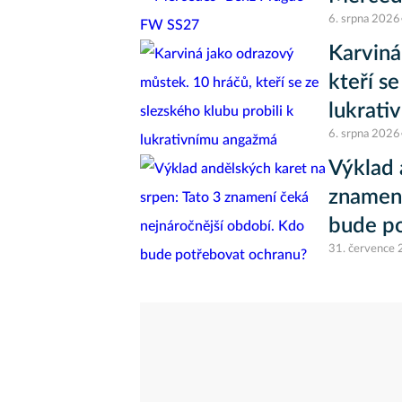
6. srpna 2026
Karviná
kteří se
lukrati
6. srpna 2026
Výklad 
znamení
bude p
31. července