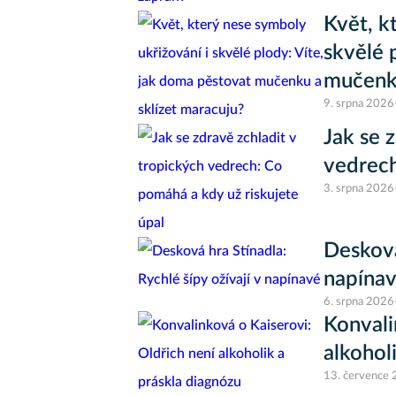
Květ, k
skvělé 
mučenku
9. srpna 2026
Jak se 
vedrech
3. srpna 2026
Desková
napína
6. srpna 2026
Konvali
alkohol
13. července