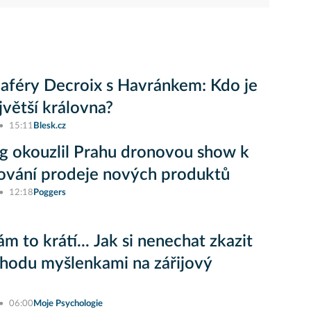
 aféry Decroix s Havránkem: Kdo je
jvětší královna?
15:11
Blesk.cz
 okouzlil Prahu dronovou show k
ování prodeje nových produktů
12:18
Poggers
m to krátí... Jak si nenechat zkazit
ohodu myšlenkami na zářijový
06:00
Moje Psychologie