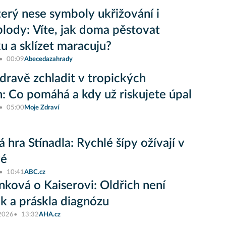
terý nese symboly ukřižování i
plody: Víte, jak doma pěstovat
 a sklízet maracuju?
00:09
Abecedazahrady
zdravě zchladit v tropických
: Co pomáhá a kdy už riskujete úpal
05:00
Moje Zdraví
 hra Stínadla: Rychlé šípy ožívají v
vé
10:41
ABC.cz
nková o Kaiserovi: Oldřich není
ik a práskla diagnózu
 2026
13:32
AHA.cz