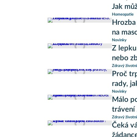
Jak mů
Homeopatie
Hrozba 
na maso
Novinky
Z lepku
nebo z
Zdravý životní
Proč tr
rady, ja
Novinky
Málo p
trávení
Zdravý životní
Čeká vá
žádance