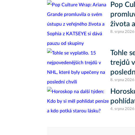
Pop Cul
promluv
života 
8. srpna 2026
skupiny
Tohle s
trejdů 
poslední
8. srpna 2026
Horosko
pohlída
4. srpna 2026