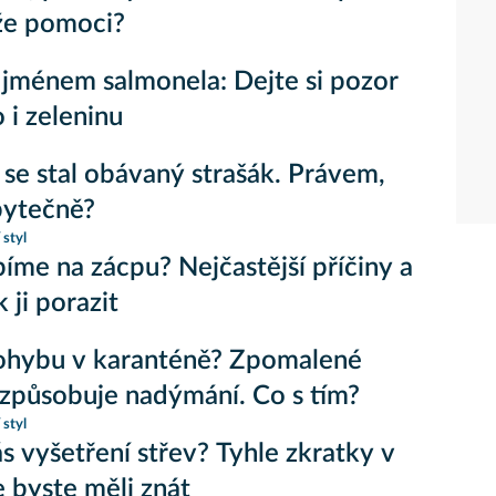
že pomoci?
jménem salmonela: Dejte si pozor
 i zeleninu
 se stal obávaný strašák. Právem,
bytečně?
 styl
píme na zácpu? Nejčastější příčiny a
k ji porazit
ohybu v karanténě? Zpomalené
 způsobuje nadýmání. Co s tím?
 styl
s vyšetření střev? Tyhle zkratky v
 byste měli znát