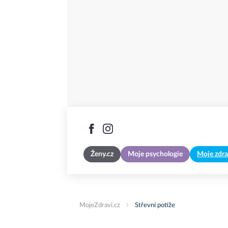
Ženy.cz
Moje psychologie
Moje zdra
MojeZdravi.cz
Střevní potíže