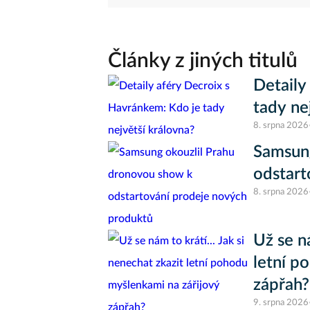
Články z jiných titulů
Detaily
tady ne
8. srpna 2026
Samsung
odstart
8. srpna 2026
Už se ná
letní p
zápřah?
9. srpna 2026