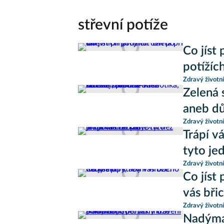
střevní potíže
Co jíst 
potížíc
Zdravý životní
Zelená s
aneb dů
Zdravý životní
Trápí v
tyto je
Zdravý životní
Co jíst 
vás bři
Zdravý životní
Nadýmán