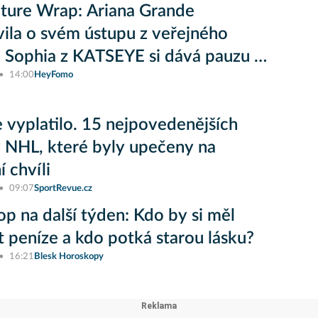
ture Wrap: Ariana Grande
ila o svém ústupu z veřejného
a Sophia z KATSEYE si dává pauzu od
14:00
HeyFomo
e vyplatilo. 15 nejpovedenějších
v NHL, které byly upečeny na
 chvíli
09:07
SportRevue.cz
p na další týden: Kdo by si měl
t peníze a kdo potká starou lásku?
16:21
Blesk Horoskopy