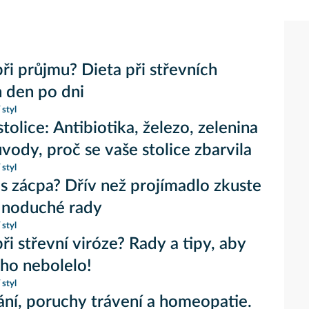
při průjmu? Dieta při střevních
h den po dni
 styl
tolice: Antibiotika, železo, zelenina
vody, proč se vaše stolice zbarvila
 styl
ás zácpa? Dřív než projímadlo zkuste
dnoduché rady
 styl
při střevní viróze? Rady a tipy, aby
cho nebolelo!
 styl
í, poruchy trávení a homeopatie.