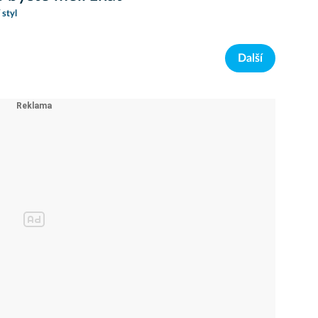
 styl
Další