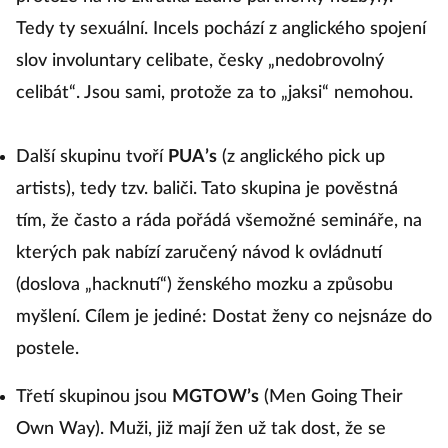
Tedy ty sexuální. Incels pochází z anglického spojení
slov involuntary celibate, česky „nedobrovolný
celibát“. Jsou sami, protože za to „jaksi“ nemohou.
Další skupinu tvoří
PUA’s
(z anglického pick up
artists), tedy tzv. baliči. Tato skupina je pověstná
tím, že často a ráda pořádá všemožné semináře, na
kterých pak nabízí zaručený návod k ovládnutí
(doslova „hacknutí“) ženského mozku a způsobu
myšlení. Cílem je jediné: Dostat ženy co nejsnáze do
postele.
Třetí skupinou jsou
MGTOW’s
(Men Going Their
Own Way). Muži, již mají žen už tak dost, že se