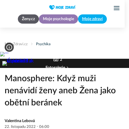
Ženy.cz
Moje psychologie
Moje zdraví
MojeZdravi.cz
Psychika
2
Fotogalerie
Manosphere: Když muži
nenávidí ženy aneb Žena jako
obětní beránek
Valentina Lebová
·
22. listopadu 2022
06:00