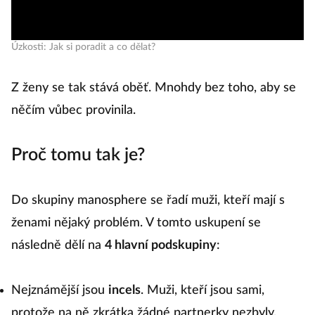
Úzkosti: Jak si poradit a co dělat?
Z ženy se tak stává oběť. Mnohdy bez toho, aby se
něčím vůbec provinila.
Proč tomu tak je?
Do skupiny manosphere se řadí muži, kteří mají s
ženami nějaký problém. V tomto uskupení se
následně dělí na
4 hlavní podskupiny
:
Nejznámější jsou
incels
. Muži, kteří jsou sami,
protože na ně zkrátka žádné partnerky nezbyly.