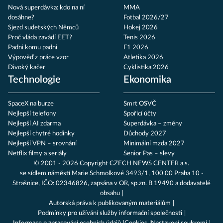
Nová superdávka: kdo na ní
MMA
dosáhne?
Fotbal 2026/27
Sjezd sudetských Němců
Hokej 2026
Proč vláda zavádí EET?
Tenis 2026
Padni komu padni
F1 2026
Výpověď z práce vzor
Atletika 2026
Divoký kačer
Cyklistika 2026
Technologie
Ekonomika
SpaceX na burze
Smrt OSVČ
Nejlepší telefony
Spořicí účty
Nejlepší AI zdarma
Superdávka – změny
Nejlepší chytré hodinky
Důchody 2027
Nejlepší VPN – srovnání
Minimální mzda 2027
Netflix filmy a seriály
Senior Pas – slevy
© 2001 - 2026 Copyright
CZECH NEWS CENTER a.s.
se sídlem náměstí Marie Schmolkové 3493/1, 100 00 Praha 10 -
Strašnice, IČO: 02346826, zapsána v OR, sp.zn. B 19490 a dodavatelé
obsahu
Autorská práva k publikovaným materiálům
Podmínky pro užívání služby informační společnosti