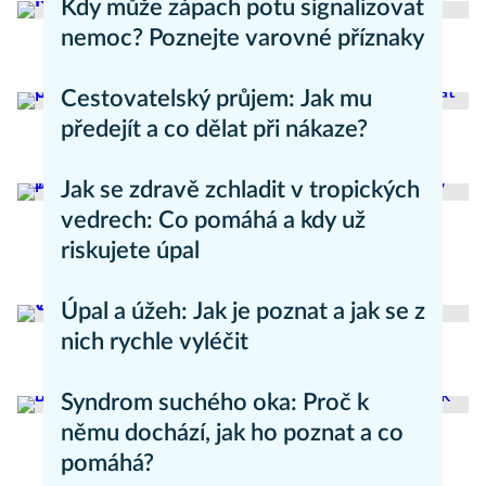
Kdy může zápach potu signalizovat
nemoc? Poznejte varovné příznaky
Aneta Valešová
Zdraví - články
Cestovatelský průjem: Jak mu
předejít a co dělat při nákaze?
Aneta Valešová
Zdraví - články
Jak se zdravě zchladit v tropických
vedrech: Co pomáhá a kdy už
riskujete úpal
Pavla Skurovcová
Zdravý životní styl
Úpal a úžeh: Jak je poznat a jak se z
nich rychle vyléčit
Kateřina Erbsová
Zdravý životní styl
Syndrom suchého oka: Proč k
němu dochází, jak ho poznat a co
pomáhá?