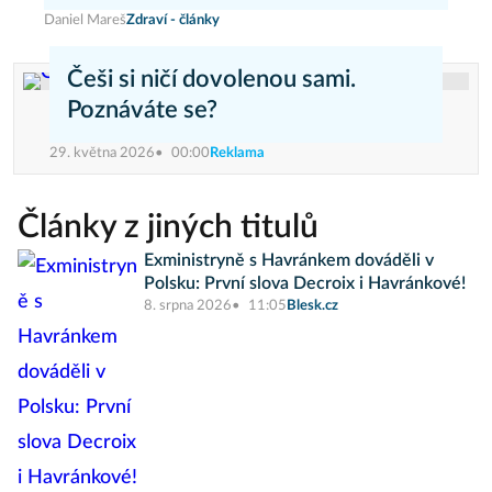
Daniel Mareš
Zdraví - články
Češi si ničí dovolenou sami.
Poznáváte se?
29. května 2026
00:00
Reklama
Články z jiných titulů
Exministryně s Havránkem dováděli v
Polsku: První slova Decroix i Havránkové!
8. srpna 2026
11:05
Blesk.cz