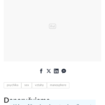
psychika
sex
vztahy
manosphere
Doporučujeme