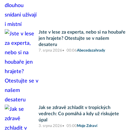
Jste v lese za experta, nebo si na houbaře
jen hrajete? Otestujte se v našem
desateru
7. srpna 2026
00:06
Abecedazahrady
Jak se zdravě zchladit v tropických
vedrech: Co pomáhá a kdy už riskujete
úpal
3. srpna 2026
05:00
Moje Zdraví