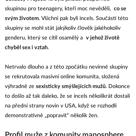
skupinou pro teenagery, kteří moc nevěděli,
co se
svým životem
. Všichni pak byli incels. Součástí této
skupiny se mohl stát jakýkoliv člověk jakéhokoliv
genderu, který se cítil osamělý a
v jehož životě
chyběl sex i vztah
.
Netrvalo dlouho a z této zpočátku nevinné skupiny
se rekrutovala masivní online komunita, složená
výhradně ze
sexisticky smýšlejících mužů
. Dokonce
to došlo až tak daleko, že se incels několikrát dostali
na přední strany novin v USA, když se rozhodli
demonstrativně „popravit“ několik žen.
Profil muže z komunity manosphere