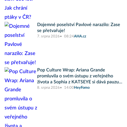
Dojemné poselství Pavlové narazilo: Zase
se přetvařuje!
7. srpna 2026
08:24
AHA.cz
Pop Culture Wrap: Ariana Grande
promluvila o svém ústupu z veřejného
života a Sophia z KATSEYE si dává pauzu
od skupiny
8. srpna 2026
14:00
HeyFomo