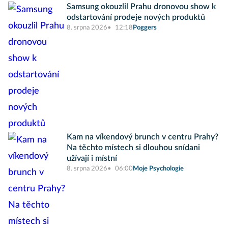
Samsung okouzlil Prahu dronovou show k
odstartování prodeje nových produktů
8. srpna 2026
12:18
Poggers
Kam na víkendový brunch v centru Prahy?
Na těchto místech si dlouhou snídani
užívají i místní
8. srpna 2026
06:00
Moje Psychologie