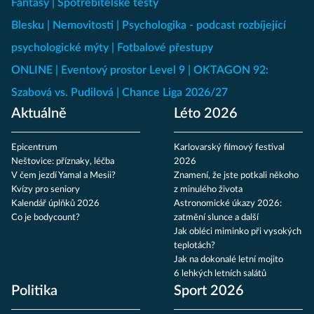
Fantasy
Spotřebitelské testy
Blesku
Nemovitosti
Psychologika - podcast rozbíjející
psychologické mýty
Fotbalové přestupy
ONLINE
Eventový prostor Level 9
OKTAGON 92:
Szabová vs. Pudilová
Chance Liga 2026/27
Aktuálně
Léto 2026
Epicentrum
Karlovarský filmový festival
Neštovice: příznaky, léčba
2026
V čem jezdí Yamal a Mesii?
Znamení, že jste potkali někoho
Kvízy pro seniory
z minulého života
Kalendář úplňků 2026
Astronomické úkazy 2026:
Co je bodycount?
zatmění slunce a další
Jak obléci miminko při vysokých
teplotách?
Jak na dokonalé letní mojito
6 lehkých letních salátů
Politika
Sport 2026