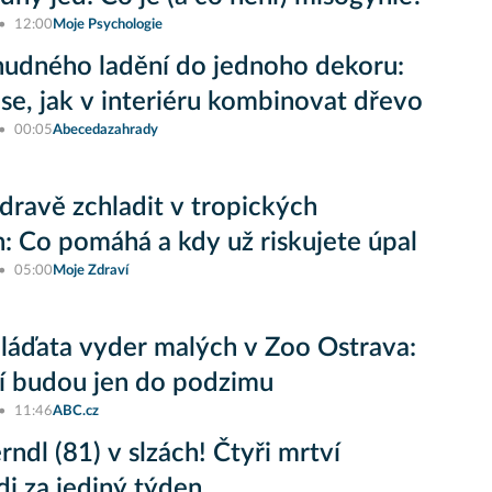
12:00
Moje Psychologie
udného ladění do jednoho dekoru:
se, jak v interiéru kombinovat dřevo
00:05
Abecedazahrady
zdravě zchladit v tropických
: Co pomáhá a kdy už riskujete úpal
05:00
Moje Zdraví
áďata vyder malých v Zoo Ostrava:
í budou jen do podzimu
11:46
ABC.cz
rndl (81) v slzách! Čtyři mrtví
i za jediný týden