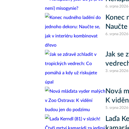
6. srpna 2026
Konec n
Naučte 
6. srpna 2026
Jak se 
vedrech
3. srpna 2026
Nová ml
K viděn
5. srpna 2026
Laďa Ke
kamarád