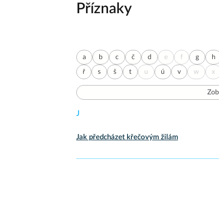
Příznaky
a
b
c
č
d
e
f
g
h
ř
s
š
t
u
ú
v
w
x
Zob
J
Jak předcházet křečovým žilám