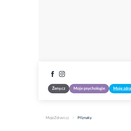
Ženy.cz
Moje psychologie
Moje zdra
MojeZdravi.cz
Příznaky