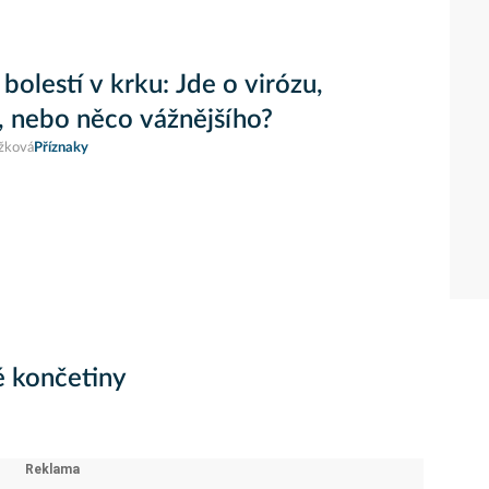
 bolestí v krku: Jde o virózu,
, nebo něco vážnějšího?
žková
Příznaky
 končetiny