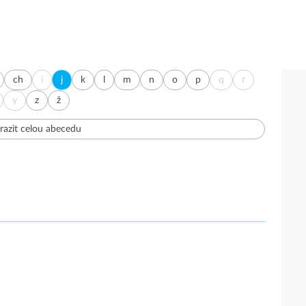
ch
i
j
k
l
m
n
o
p
q
r
y
z
ž
razit celou abecedu