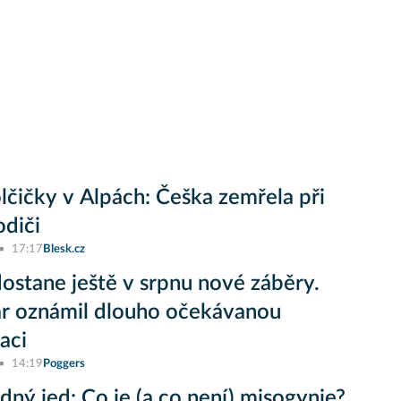
lčičky v Alpách: Češka zemřela při
odiči
17:17
Blesk.cz
ostane ještě v srpnu nové záběry.
r oznámil dlouho očekávanou
aci
14:19
Poggers
ný jed: Co je (a co není) misogynie?