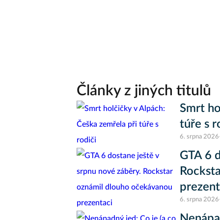
Články z jiných titulů
Smrt ho
túře s r
6. srpna 2026
GTA 6 d
Rocksta
prezent
6. srpna 2026
Nenápad