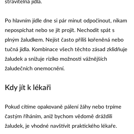
stravitelná jídla.
Po hlavním jídle dne si pár minut odpočinout, nikam
nepospíchat nebo se jít projít. Nechodit spát s
plným žaludkem. Nejíst často příliš kořeněná nebo
tučná jídla. Kombinace všech těchto zásad zklidňuje
žaludek a snižuje riziko možnosti vážnějších
žaludečních onemocnění.
Kdy jít k lékaři
Pokud cítíme opakovaně pálení žáhy nebo trpíme
častým říháním, aniž bychom vědomě dráždili
žaludek, je vhodné navštívit praktického lékaře.