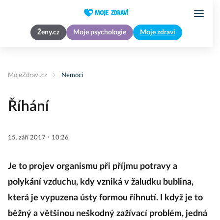
Ženy.cz
Moje psychologie
Moje zdraví
MojeZdravi.cz
Nemoci
Říhání
·
15. září 2017
10:26
Je to projev organismu při příjmu potravy a
polykání vzduchu, kdy vzniká v žaludku bublina,
která je vypuzena ústy formou říhnutí. I když je to
běžný a většinou neškodný zažívací problém, jedná