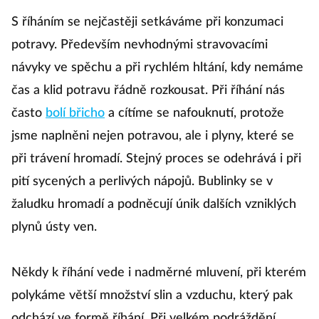
S říháním se nejčastěji setkáváme při konzumaci
potravy. Především nevhodnými stravovacími
návyky ve spěchu a při rychlém hltání, kdy nemáme
čas a klid potravu řádně rozkousat. Při říhání nás
často
bolí břicho
a cítíme se nafouknutí, protože
jsme naplněni nejen potravou, ale i plyny, které se
při trávení hromadí. Stejný proces se odehrává i při
pití sycených a perlivých nápojů. Bublinky se v
žaludku hromadí a podněcují únik dalších vzniklých
plynů ústy ven.
Někdy k říhání vede i nadměrné mluvení, při kterém
polykáme větší množství slin a vzduchu, který pak
odchází ve formě říhání. Při velkém podráždění