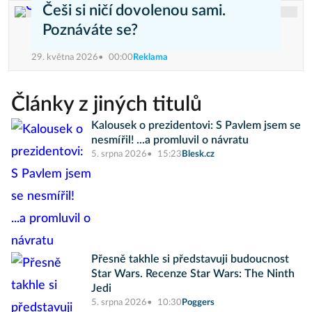
Češi si ničí dovolenou sami.
Poznáváte se?
29. května 2026
00:00
Reklama
Články z jiných titulů
Kalousek o prezidentovi: S Pavlem jsem se
nesmířil! ...a promluvil o návratu
5. srpna 2026
15:23
Blesk.cz
Přesně takhle si představuji budoucnost
Star Wars. Recenze Star Wars: The Ninth
Jedi
5. srpna 2026
10:30
Poggers