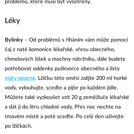
problémů, které musí být vyšetřeny.
Léky
Bylinky
– Od problémů s říháním vám může pomoci
čaj z natě komonice lékařské, vřesu obecného,
chmelových šišek a mochny nátržníku, dále budete
potřebovat oddenky puškvorce obecného a listy
máty peprné
. Lžičku této směsi zalijte 200 ml horké
vody, vylouhujte, sceďte a pijte po každém jídle.
Můžete také vyzkoušet vzít 20 g zeměžluče lékařské
a dát ji do litru chladné vody. Přes noc nechte na
tmavém místě a poté sceďte. Po celý den užívejte
po lžičkách.