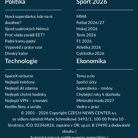
Politika
Sport 2026
Nová superdávka: kdo na ní
MMA
dosáhne?
Fotbal 2026/27
Sjezd sudetských Němců
Hokej 2026
Proč vláda zavádí EET?
Tenis 2026
Padni komu padni
F1 2026
Výpověď z práce vzor
Atletika 2026
Divoký kačer
Cyklistika 2026
Technologie
Ekonomika
SpaceX na burze
Temu a clo
Nejlepší telefony
Spořicí účty
Nejlepší AI zdarma
Superdávka – změny
Nejlepší chytré hodinky
Chybějící roky k důchodu
Nejlepší VPN – srovnání
Minimální mzda 2027
Netflix filmy a seriály
Vedro v práci
© 2001 - 2026 Copyright
CZECH NEWS CENTER a.s.
se sídlem náměstí Marie Schmolkové 3493/1, 100 00 Praha 10 -
Strašnice, IČO: 02346826, zapsána v OR, sp.zn. B 19490 a dodavatelé
obsahu
Autorská práva k publikovaným materiálům