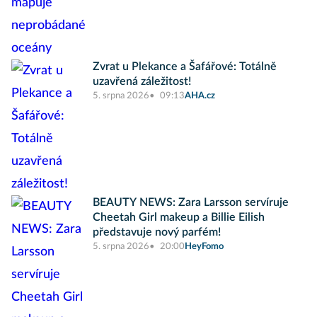
Zvrat u Plekance a Šafářové: Totálně
uzavřená záležitost!
5. srpna 2026
09:13
AHA.cz
BEAUTY NEWS: Zara Larsson servíruje
Cheetah Girl makeup a Billie Eilish
představuje nový parfém!
5. srpna 2026
20:00
HeyFomo