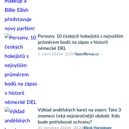
Persony. 10 českých hokejistů s nejvyšším
průměrem bodů na zápas v historii
německé DEL
5. srpna 2026
22:04
SportRevue.cz
Výklad andělských karet na srpen: Tato 3
znamení čeká nejnáročnější období. Kdo
bude potřebovat ochranu?
31. července 2026
08:26
Blesk Horoskopy