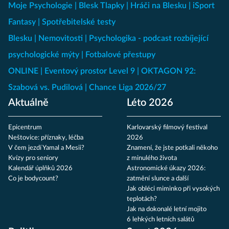
Moje Psychologie
Blesk Tlapky
Hráči na Blesku
iSport
Fantasy
Spotřebitelské testy
Blesku
Nemovitosti
Psychologika - podcast rozbíjející
psychologické mýty
Fotbalové přestupy
ONLINE
Eventový prostor Level 9
OKTAGON 92:
Szabová vs. Pudilová
Chance Liga 2026/27
Aktuálně
Léto 2026
Epicentrum
Karlovarský filmový festival
Neštovice: příznaky, léčba
2026
V čem jezdí Yamal a Mesii?
Znamení, že jste potkali někoho
Kvízy pro seniory
z minulého života
Kalendář úplňků 2026
Astronomické úkazy 2026:
Co je bodycount?
zatmění slunce a další
Jak obléci miminko při vysokých
teplotách?
Jak na dokonalé letní mojito
6 lehkých letních salátů