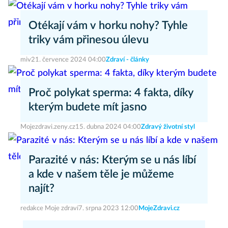
Otékají vám v horku nohy? Tyhle
triky vám přinesou úlevu
miv
21. července 2024 04:00
Zdraví - články
Proč polykat sperma: 4 fakta, díky
kterým budete mít jasno
Mojezdravi.zeny.cz
15. dubna 2024 04:00
Zdravý životní styl
Parazité v nás: Kterým se u nás líbí
a kde v našem těle je můžeme
najít?
redakce Moje zdraví
7. srpna 2023 12:00
MojeZdravi.cz