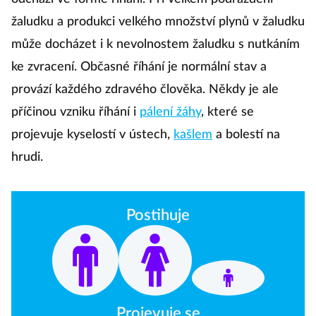
žaludku a produkci velkého množství plynů v žaludku
může docházet i k nevolnostem žaludku s nutkáním
ke zvracení. Občasné říhání je normální stav a
provází každého zdravého člověka. Někdy je ale
příčinou vzniku říhání i
pálení žáhy
, které se
projevuje kyselostí v ústech,
kašlem
a bolestí na
hrudi.
Postihuje
Projevuje se