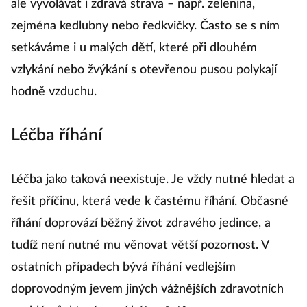
ale vyvolávat i zdravá strava – např. zelenina,
zejména kedlubny nebo ředkvičky. Často se s ním
setkáváme i u malých dětí, které při dlouhém
vzlykání nebo žvýkání s otevřenou pusou polykají
hodně vzduchu.
Léčba říhání
Léčba jako taková neexistuje. Je vždy nutné hledat a
řešit příčinu, která vede k častému říhání. Občasné
říhání doprovází běžný život zdravého jedince, a
tudíž není nutné mu věnovat větší pozornost. V
ostatních případech bývá říhání vedlejším
doprovodným jevem jiných vážnějších zdravotních