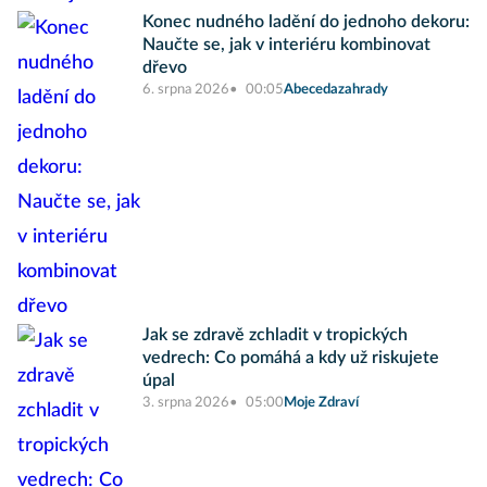
Konec nudného ladění do jednoho dekoru:
Naučte se, jak v interiéru kombinovat
dřevo
6. srpna 2026
00:05
Abecedazahrady
Jak se zdravě zchladit v tropických
vedrech: Co pomáhá a kdy už riskujete
úpal
3. srpna 2026
05:00
Moje Zdraví