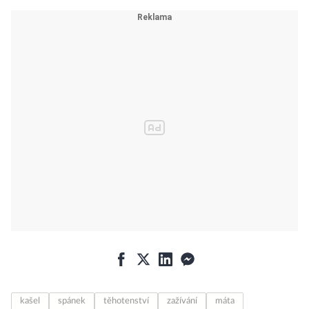
kašel
spánek
těhotenství
zažívání
máta