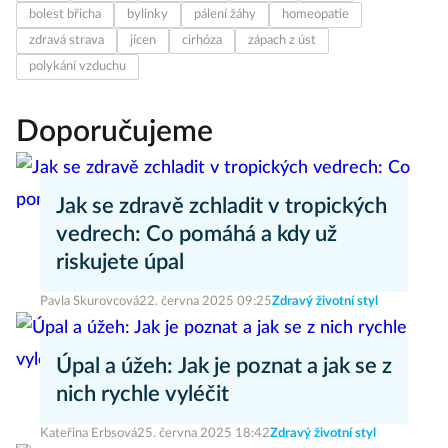
bolest břicha
bylinky
pálení žáhy
homeopatie
zdravá strava
jícen
cirhóza
zápach z úst
polykání vzduchu
Doporučujeme
Jak se zdravě zchladit v tropických
vedrech: Co pomáhá a kdy už
riskujete úpal
Pavla Skurovcová
22. června 2025 09:25
Zdravý životní styl
Úpal a úžeh: Jak je poznat a jak se z
nich rychle vyléčit
Kateřina Erbsová
25. června 2025 18:42
Zdravý životní styl