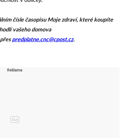
chlost v obličeji.
álním čísle časopisu Moje zdraví, které koupíte
pohodlí vašeho domova
 přes
predplatne.cnc@cpost.cz
.