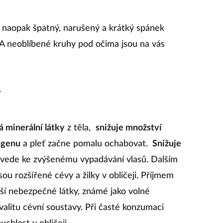
 naopak špatný, narušený a krátký spánek
. A neoblíbené kruhy pod očima jsou na vás
y
 minerální látky
z těla,
snižuje množství
agenu
a pleť začne pomalu ochabovat.
Snižuje
ž vede ke zvýšenému vypadávání vlasů. Dalším
ou rozšířené cévy a žilky v obličeji. Příjmem
lší nebezpečné látky, známé jako volné
valitu cévní soustavy. Při časté konzumaci