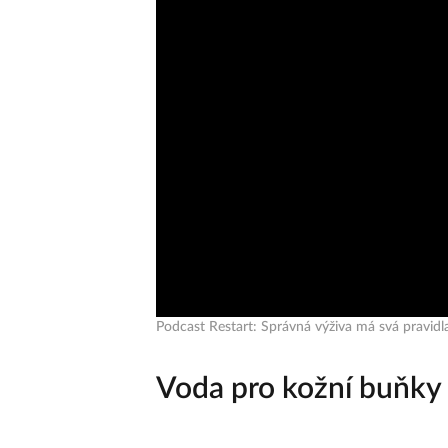
Podcast Restart: Správná výživa má svá pravidl
Voda pro kožní buňky