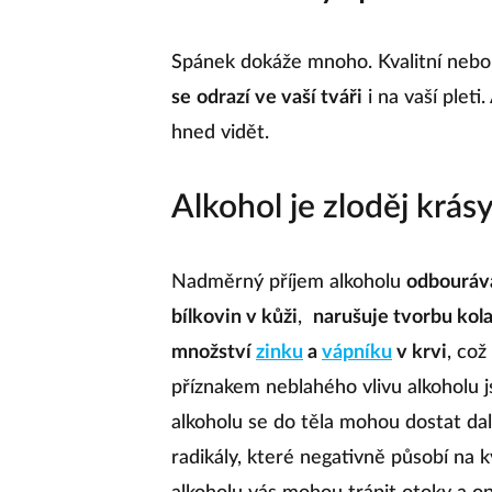
Spánek dokáže mnoho. Kvalitní nebo
se
odrazí ve vaší tváři
i na vaší pleti
hned vidět.
Alkohol je zloděj krás
Nadměrný příjem alkoholu
odbourává
bílkovin v kůži
,
narušuje tvorbu kol
množství
zinku
a
vápníku
v krvi
, co
příznakem neblahého vlivu alkoholu js
alkoholu se do těla mohou dostat da
radikály, které negativně působí na k