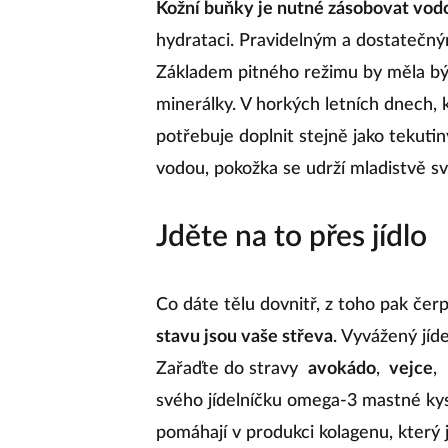
Kožní buňky je nutné zásobovat vod
hydrataci. Pravidelným a dostatečným
Základem pitného režimu by měla b
minerálky. V horkých letních dnech, kd
potřebuje doplnit stejně jako tekuti
vodou, pokožka se udrží mladistvě s
Jděte na to přes jídlo
Co dáte tělu dovnitř, z toho pak čerp
stavu jsou vaše střeva
. Vyvážený jíd
Zařaďte do stravy
avokádo
,
vejce
,
svého jídelníčku omega-3 mastné kyse
pomáhají v produkci kolagenu, který j