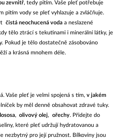
ou zevnitř
, tedy pitím. Vaše pleť potřebuje
 pitím vody se pleť vyhlazuje a zvláčňuje.
ýt
čistá neochucená voda
a neslazené
y tělo ztrácí s tekutinami i minerální látky, je
ny. Pokud je tělo dostatečně zásobováno
věží a krásná mnohem déle.
á. Vaše pleť je velmi spojená s tím,
v jakém
elníček by měl denně obsahovat zdravé tuky.
lososa
,
olivový olej
,
ořechy
. Přidejte do
liny, které pleť udržují hydratovanou a
e nezbytný pro její pružnost. Bílkoviny jsou