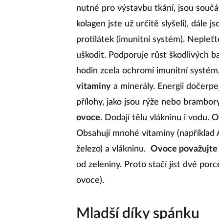
nutné pro výstavbu tkání, jsou souč
kolagen jste už určitě slyšeli), dále j
protilátek (imunitní systém). Nepleť
uškodit. Podporuje růst škodlivých ba
hodin zcela ochromí imunitní systém
vitaminy
a minerály. Energii dočerpejt
přílohy, jako jsou rýže nebo brambory
ovoce
. Dodají tělu vlákninu i vodu.
Obsahují mnohé vitaminy (například A,
železo) a vlákninu.
Ovoce považujte 
od zeleniny. Proto stačí jíst dvě po
ovoce).
Mladší díky spánku