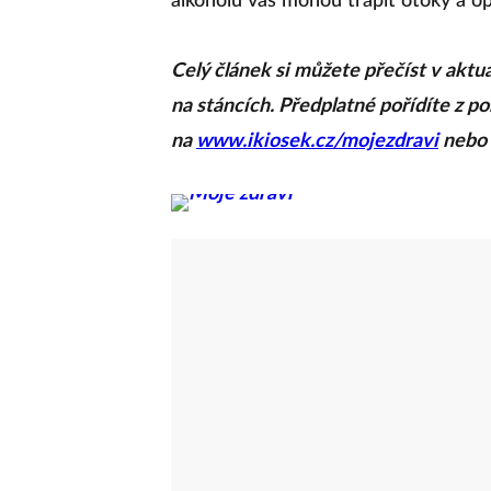
alkoholu vás mohou trápit otoky a opu
Celý článek si můžete přečíst v aktu
na stáncích. Předplatné pořídíte z 
na
www.ikiosek.cz/mojezdravi
nebo