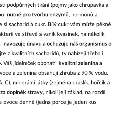
ástí podpůrných tkání (pojmy jako chrupavka a
sou
nutné pro tvorbu enzymů
, hormonů a
te si sacharid a cukr. Bílý cukr vám může pěkně
kterií ve střevě a vznik kvasinek, na několik
,
navozuje únavu a ochuzuje náš organismus o
e z kvalitních sacharidů, ty nabízejí třeba i
. Váš jídelníček obohatí
kvalitní zelenina a
 Ovoce a zelenina obsahují zhruba z 90 % vodu.
 C), minerální látky (zejména draslík, hořčík a
za doplněk stravy
, nikoli její základ, na rozdíl
rce ovoce denně (jedna porce je jeden kus