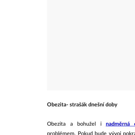
Obezita- strašák dnešní doby
Obezita a bohužel i
nadměrná o
problémem. Pokud bude vývoj pokr