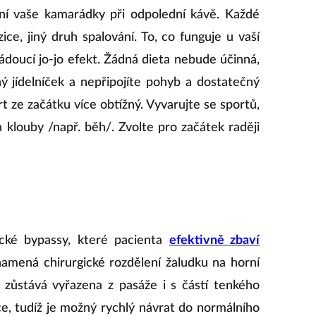
ní vaše kamarádky při odpolední kávě. Každé
zice, jiný druh spalování. To, co funguje u vaší
doucí jo-jo efekt. Žádná dieta nebude účinná,
 jídelníček a nepřipojíte pohyb a dostatečný
t ze začátku více obtížný. Vyvarujte se sportů,
 klouby /např. běh/. Zvolte pro začátek raději
ické bypassy, které pacienta
efektivně zbaví
amená chirurgické rozdělení žaludku na horní
á zůstává vyřazena z pasáže i s částí tenkého
ce, tudíž je možný rychlý návrat do normálního