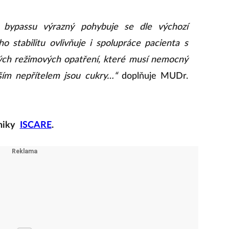
 bypassu výrazný pohybuje se dle výchozí
o stabilitu ovlivňuje i spolupráce pacienta s
tých režimových opatření, které musí nemocný
ším nepřítelem jsou cukry…“
doplňuje MUDr.
niky
ISCARE
.