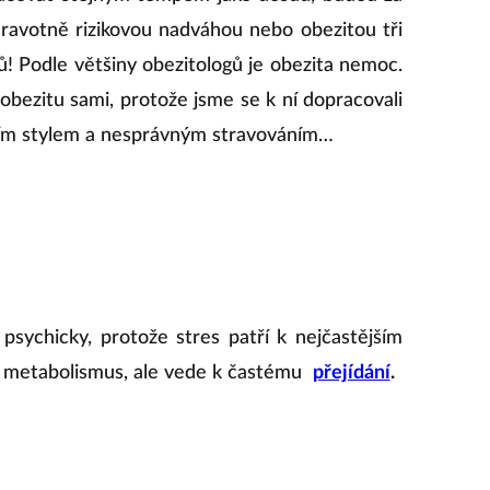
zdravotně rizikovou nadváhou nebo obezitou tři
tů! Podle většiny obezitologů je obezita nemoc.
obezitu sami, protože jsme se k ní dopracovali
tním stylem a nesprávným stravováním…
psychicky, protože stres patří k nejčastějším
e metabolismus, ale vede k častému
přejídání
.