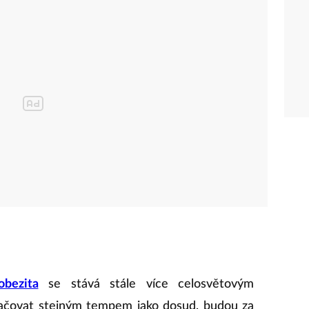
bezita
se stává stále více celosvětovým
ačovat stejným tempem jako dosud, budou za