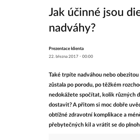
Jak účinné jsou die
nadváhy?
Prezentace klienta
·
22. března 2017
00:00
Také trpíte nadváhou nebo obezitou 
zůstala po porodu, po těžkém rozch
nedokážete spočítat, kolik různých d
dostavit? A přitom si moc dobře uvě
obtížné zdravotní komplikace a méně
přebytečných kil a vrátit se do pln