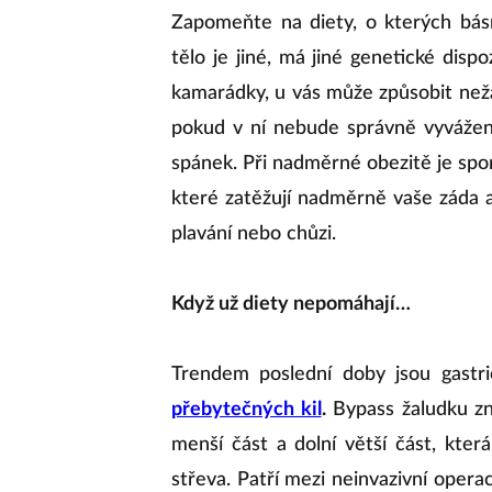
Zapomeňte na diety, o kterých bás
tělo je jiné, má jiné genetické dispo
kamarádky, u vás může způsobit nežá
pokud v ní nebude správně vyvážený
spánek. Při nadměrné obezitě je spor
které zatěžují nadměrně vaše záda a
plavání nebo chůzi.
Když už diety nepomáhají…
Trendem poslední doby jsou gastr
přebytečných kil
.
Bypass žaludku zn
menší část a dolní větší část, kter
střeva. Patří mezi neinvazivní opera