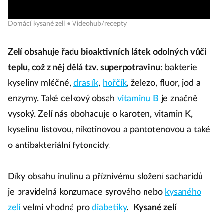
Domácí kysané zelí • Videohub/recepty
Zelí obsahuje řadu bioaktivních látek odolných vůči
teplu, což z něj dělá tzv. superpotravinu:
bakterie
kyseliny mléčné,
draslík
,
hořčík
, železo, fluor, jod a
enzymy. Také celkový obsah
vitaminu B
je značně
vysoký. Zelí nás obohacuje o karoten, vitamin K,
kyselinu listovou, nikotinovou a pantotenovou a také
o antibakteriální fytoncidy.
Díky obsahu inulinu a příznivému složení sacharidů
je pravidelná konzumace syrového nebo
kysaného
zelí
velmi vhodná pro
diabetiky
.
Kysané zelí