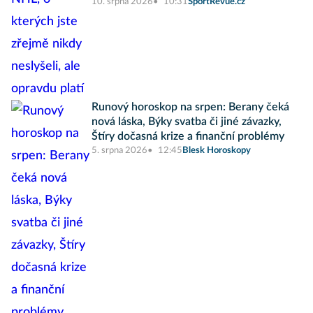
10. srpna 2026
10:31
SportRevue.cz
Runový horoskop na srpen: Berany čeká
nová láska, Býky svatba či jiné závazky,
Štíry dočasná krize a finanční problémy
5. srpna 2026
12:45
Blesk Horoskopy