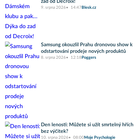
zad od Decroix!
9. srpna 2026
14:47
Blesk.cz
Samsung okouzlil Prahu dronovou show k
odstartování prodeje nových produktů
8. srpna 2026
12:18
Poggers
Den lenosti: Můžete si užít smrtelný hřích
bez výčitek?
10. srpna 2026
08:00
Moje Psychologie