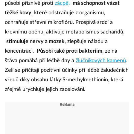
působí příznivě proti
zácpě
,
má schopnost vázat
těžké kovy
, které odstraňuje z organismu,
ochraňuje střevní mikroflóru. Prospívá srdci a
krevnímu oběhu, aktivuje metabolismus sacharidů,
stimuluje nervy a mozek
, zlepšuje náladu a
koncentraci.
Působí také proti bakteriím
, zelná
šťáva pomáhá při léčbě dny a
žlučníkových kamenů
.
Zelí se přičítají pozitivní účinky při léčbě žaludečních
vředů díky obsahu látky S-methylmethionin, která
zřejmě urychluje jejich zacelování.