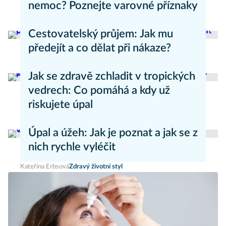
nemoc? Poznejte varovné příznaky
Aneta Valešová
Zdraví - články
Cestovatelský průjem: Jak mu
předejít a co dělat při nákaze?
Aneta Valešová
Zdraví - články
Jak se zdravě zchladit v tropických
vedrech: Co pomáhá a kdy už
riskujete úpal
Pavla Skurovcová
Zdravý životní styl
Úpal a úžeh: Jak je poznat a jak se z
nich rychle vyléčit
Kateřina Erbsová
Zdravý životní styl