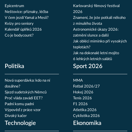
Epicentrum
Karlovarský filmový festival
Neštovice: příznaky, léčba
2026
V čem jezdí Yamal a Mesii?
Znamení, že jste potkali někoho
Kvízy pro seniory
z minulého života
Kalendář úplňků 2026
Astronomické úkazy 2026:
Co je bodycount?
zatmění slunce a další
Jak obléci miminko při vysokých
teplotách?
Jak na dokonalé letní mojito
6 lehkých letních salátů
Politika
Sport 2026
Nová superdávka: kdo na ní
MMA
dosáhne?
Fotbal 2026/27
Sjezd sudetských Němců
Hokej 2026
Proč vláda zavádí EET?
Tenis 2026
Padni komu padni
F1 2026
Výpověď z práce vzor
Atletika 2026
Divoký kačer
Cyklistika 2026
Technologie
Ekonomika