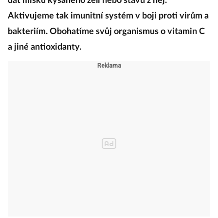
dát misku kysaného zelí nebo šťávu z něj.
Aktivujeme tak imunitní systém v boji proti virům a
bakteriím. Obohatíme svůj organismus o vitamin C
a jiné antioxidanty.