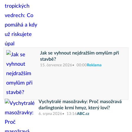
Jak se vyhnout nejdražším omylům při
stavbě?
15. července 2026
00:00
Reklama
Vychytralé masožravky: Proč masožravá
darlingtonie krmí hmyz, který loví?
6. srpna 2026
13:16
ABC.cz