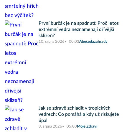
První burčák je na spadnutí: Proč letos
extrémní vedra neznamenají dřívější
sklizeň?
10. srpna 2026
00:03
Abecedazahrady
Jak se zdravě zchladit v tropických
vedrech: Co pomáhá a kdy už riskujete
úpal
3. srpna 2026
05:00
Moje Zdraví