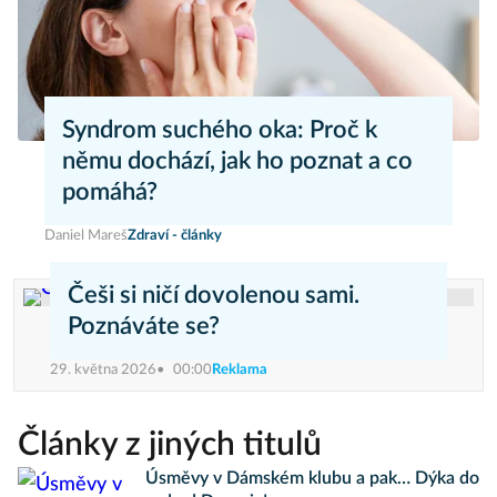
Syndrom suchého oka: Proč k
němu dochází, jak ho poznat a co
pomáhá?
Daniel Mareš
Zdraví - články
Češi si ničí dovolenou sami.
Poznáváte se?
29. května 2026
00:00
Reklama
Články z jiných titulů
Úsměvy v Dámském klubu a pak… Dýka do