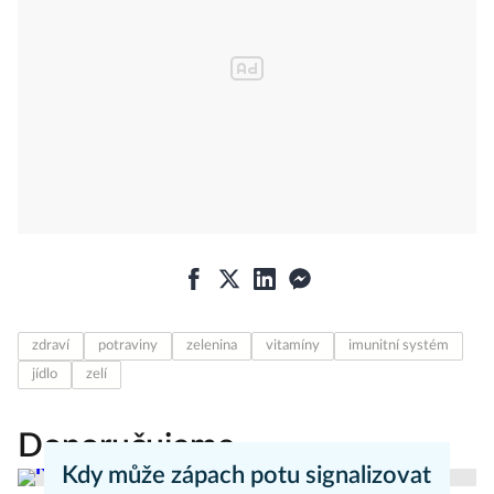
zdraví
potraviny
zelenina
vitamíny
imunitní systém
jídlo
zelí
Doporučujeme
Kdy může zápach potu signalizovat