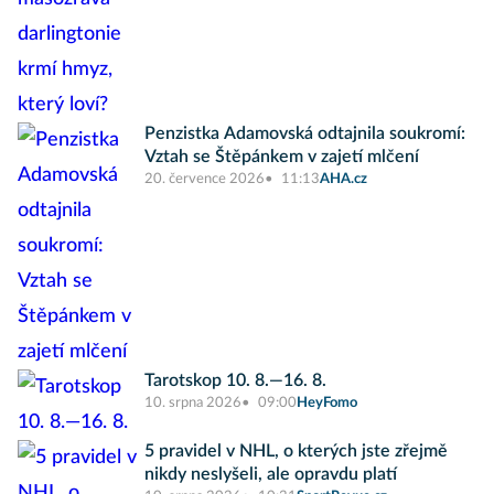
Penzistka Adamovská odtajnila soukromí:
Vztah se Štěpánkem v zajetí mlčení
20. července 2026
11:13
AHA.cz
Tarotskop 10. 8.—16. 8.
10. srpna 2026
09:00
HeyFomo
5 pravidel v NHL, o kterých jste zřejmě
nikdy neslyšeli, ale opravdu platí