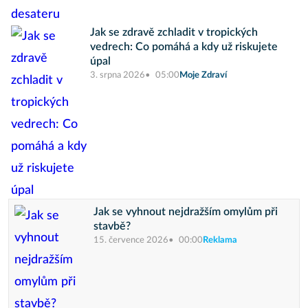
Jak se zdravě zchladit v tropických
vedrech: Co pomáhá a kdy už riskujete
úpal
3. srpna 2026
05:00
Moje Zdraví
Jak se vyhnout nejdražším omylům při
stavbě?
15. července 2026
00:00
Reklama