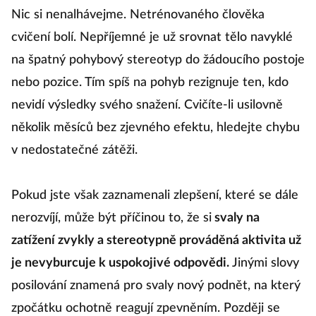
Nic si nenalhávejme. Netrénovaného člověka
cvičení bolí. Nepříjemné je už srovnat tělo navyklé
na špatný pohybový stereotyp do žádoucího postoje
nebo pozice. Tím spíš na pohyb rezignuje ten, kdo
nevidí výsledky svého snažení. Cvičíte-li usilovně
několik měsíců bez zjevného efektu, hledejte chybu
v nedostatečné zátěži.
Pokud jste však zaznamenali zlepšení, které se dále
nerozvíjí, může být příčinou to, že si
svaly na
zatížení zvykly a stereotypně prováděná aktivita už
je nevyburcuje k uspokojivé odpovědi.
Jinými slovy
posilování znamená pro svaly nový podnět, na který
zpočátku ochotně reagují zpevněním. Později se