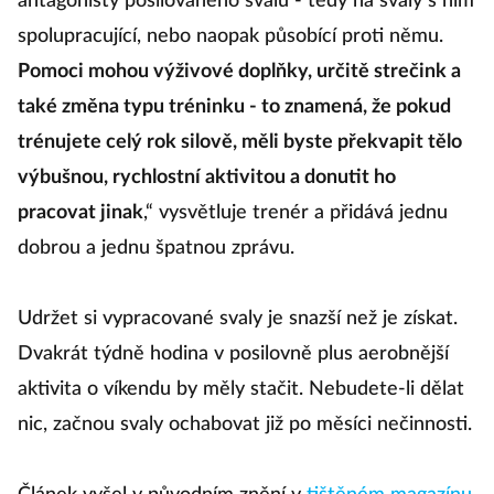
antagonisty posilovaného svalu - tedy na svaly s ním
spolupracující, nebo naopak působící proti němu.
Pomoci mohou výživové doplňky, určitě strečink a
také změna typu tréninku - to znamená, že pokud
trénujete celý rok silově, měli byste překvapit tělo
výbušnou, rychlostní aktivitou a donutit ho
pracovat jinak
,“ vysvětluje trenér a přidává jednu
dobrou a jednu špatnou zprávu.
Udržet si vypracované svaly je snazší než je získat.
Dvakrát týdně hodina v posilovně plus aerobnější
aktivita o víkendu by měly stačit. Nebudete-li dělat
nic, začnou svaly ochabovat již po měsíci nečinnosti.