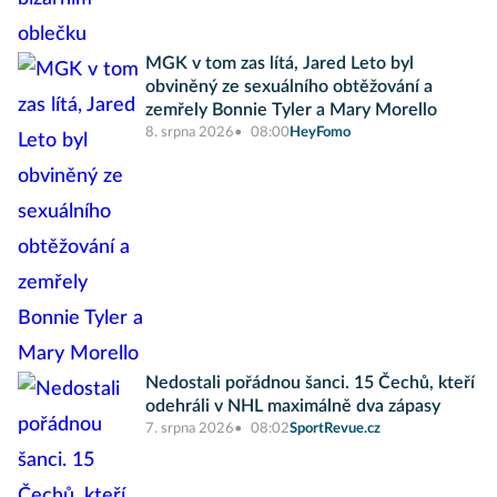
MGK v tom zas lítá, Jared Leto byl
obviněný ze sexuálního obtěžování a
zemřely Bonnie Tyler a Mary Morello
8. srpna 2026
08:00
HeyFomo
Nedostali pořádnou šanci. 15 Čechů, kteří
odehráli v NHL maximálně dva zápasy
7. srpna 2026
08:02
SportRevue.cz