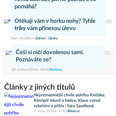
pomáhá?
Daniel Mareš
Zdraví - články
Otékají vám v horku nohy? Tyhle
triky vám přinesou úlevu
Marie Bezděková
Zdraví - články
Češi si ničí dovolenou sami.
Poznáváte se?
29. května 2026
00:00
Reklama
Články z jiných titulů
Nejvýznamnější chvíle pohřbu Knížáka:
Klempíř mluvil o hádce, Klaus vzýval
rebelství a přišla i Sára Saudková
7. srpna 2026
17:01
Blesk.cz