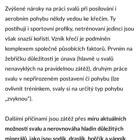
Zvýšené nároky na práci svalů při posilování i
aerobním pohybu někdy vedou ke křečím. Ty
postihují i sportovní profíky, netrénovaní jedinci jsou
však snazší kořistí. Vznik křečí je podmíněn
komplexem společně působících faktorů. Prvním na
žebříčku důležitosti je únava (hlavně u svalů
nenavyklých na pravidelnou zátěž), druhým práce
svalu v nepřirozeném postavení či pohybu (lze
ovlivnit tréninkem, svaly si na určitý typ pohybu
„zvyknou“).
Dalšími příčinami jsou zátěž přes
míru aktuálních
možností svalu a nerovnováha hladin důležitých
minerálů, jako jsou sodík, draslík, hořčík a vápník.