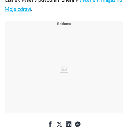
Článek vyšel v původním znění v
tištěném magazínu
Moje zdraví
.