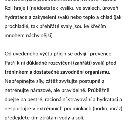
Roli hraje i (ne)dostatek kyslíku ve svalech, úroveň
hydratace a zakyselení svalů nebo teplo a chlad (jak
prochladlé, tak přehřáté svaly jsou ke křečím
mnohem náchylnější).
Od uvedeného výčtu příčin se odvíjí i prevence.
Patří k ní
důkladné rozcvičení (zahřátí) svalů před
tréninkem a dostatečné zavodnění organismu
.
Nepřepínejte síly, zátěž zvyšujte postupně a
netrénujte nárazově, ale pravidelně. Průběžně
dbejte na pestré, racionální stravování a hydrataci a
nesportujte v extrémních podmínkách (horko, mráz),
předejdete tím ztrátám vody a solí.