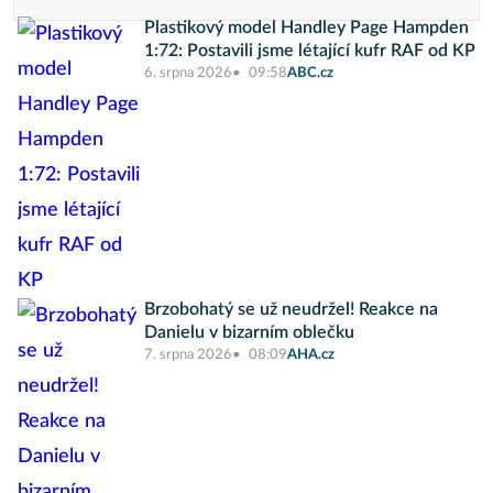
Plastikový model Handley Page Hampden
1:72: Postavili jsme létající kufr RAF od KP
6. srpna 2026
09:58
ABC.cz
Brzobohatý se už neudržel! Reakce na
Danielu v bizarním oblečku
7. srpna 2026
08:09
AHA.cz