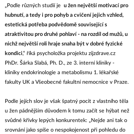
„Podle různých studií je
u žen největší motivací pro
hubnutí, a tedy i pro pohyb a cvičení jejich vzhled,
estetická potřeba podvědomě související s
atraktivitou pro druhé pohlaví - na rozdíl od mužů, u
nichž největší roli hraje snaha být v dobré fyzické
kondici
,“ říká psycholožka projektu zijzdrave.cz
PhDr. Šárka Slabá, Ph. D., ze 3. interní kliniky -
kliniky endokrinologie a metabolismu 1. lékařské
fakulty UK a Všeobecné fakultní nemocnice v Praze.
Podle jejích slov je však špatný pocit z vlastního těla
u žen pádnějším důvodem k tomu začít se hýbat než
svůdné křivky lepých konkurentek: „Nejde ani tak o
srovnání jako spíše o nespokojenost při pohledu do