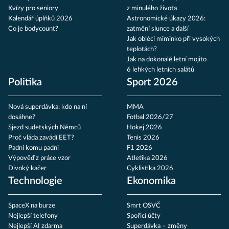
Kvízy pro seniory
z minulého života
Kalendář úplňků 2026
Astronomické úkazy 2026:
Co je bodycount?
zatmění slunce a další
Jak obléci miminko při vysokých
teplotách?
Jak na dokonalé letní mojito
6 lehkých letních salátů
Politika
Sport 2026
Nová superdávka: kdo na ní
MMA
dosáhne?
Fotbal 2026/27
Sjezd sudetských Němců
Hokej 2026
Proč vláda zavádí EET?
Tenis 2026
Padni komu padni
F1 2026
Výpověď z práce vzor
Atletika 2026
Divoký kačer
Cyklistika 2026
Technologie
Ekonomika
SpaceX na burze
Smrt OSVČ
Nejlepší telefony
Spořicí účty
Nejlepší AI zdarma
Superdávka – změny