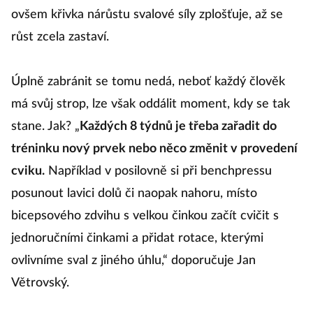
ovšem křivka nárůstu svalové síly zplošťuje, až se
růst zcela zastaví.
Úplně zabránit se tomu nedá, neboť každý člověk
má svůj strop, lze však oddálit moment, kdy se tak
stane. Jak? „
Každých 8 týdnů je třeba zařadit do
tréninku nový prvek nebo něco změnit v provedení
cviku.
Například v posilovně si při benchpressu
posunout lavici dolů či naopak nahoru, místo
bicepsového zdvihu s velkou činkou začít cvičit s
jednoručními činkami a přidat rotace, kterými
ovlivníme sval z jiného úhlu,“ doporučuje Jan
Větrovský.