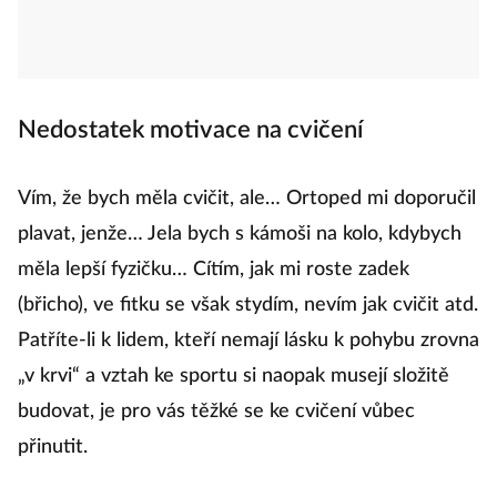
Nedostatek motivace na cvičení
Vím, že bych měla cvičit, ale… Ortoped mi doporučil
plavat, jenže… Jela bych s kámoši na kolo, kdybych
měla lepší fyzičku… Cítím, jak mi roste zadek
(břicho), ve fitku se však stydím, nevím jak cvičit atd.
Patříte-li k lidem, kteří nemají lásku k pohybu zrovna
„v krvi“ a vztah ke sportu si naopak musejí složitě
budovat, je pro vás těžké se ke cvičení vůbec
přinutit.