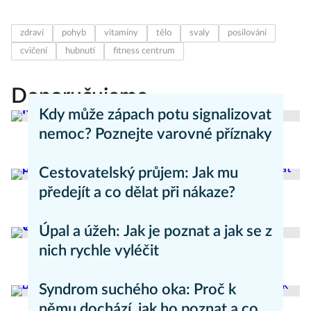
zdraví
pohyb
vitamíny
tělo
svaly
posilování
cvičení
hubnutí
fitness centrum
Doporučujeme
Kdy může zápach potu signalizovat
nemoc? Poznejte varovné příznaky
Aneta Valešová
Zdraví - články
Cestovatelský průjem: Jak mu
předejít a co dělat při nákaze?
Aneta Valešová
Zdraví - články
Úpal a úžeh: Jak je poznat a jak se z
nich rychle vyléčit
Kateřina Erbsová
Zdravý životní styl
Syndrom suchého oka: Proč k
němu dochází, jak ho poznat a co