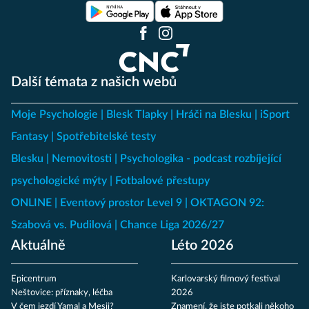
Další témata z našich webů
Moje Psychologie
Blesk Tlapky
Hráči na Blesku
iSport
Fantasy
Spotřebitelské testy
Blesku
Nemovitosti
Psychologika - podcast rozbíjející
psychologické mýty
Fotbalové přestupy
ONLINE
Eventový prostor Level 9
OKTAGON 92:
Szabová vs. Pudilová
Chance Liga 2026/27
Aktuálně
Léto 2026
Epicentrum
Karlovarský filmový festival
Neštovice: příznaky, léčba
2026
V čem jezdí Yamal a Mesii?
Znamení, že jste potkali někoho