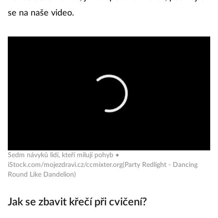
se na naše video.
Sedm návyků lidí, kteří milují pohyb •
iStock.com/mojezdravi.cz/ccmixter.org(Party Redlight - Dancing
Round Like Dandelion)
Jak se zbavit křečí při cvičení?