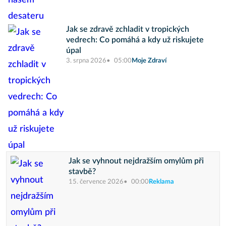
Jak se zdravě zchladit v tropických
vedrech: Co pomáhá a kdy už riskujete
úpal
3. srpna 2026
05:00
Moje Zdraví
Jak se vyhnout nejdražším omylům při
stavbě?
15. července 2026
00:00
Reklama