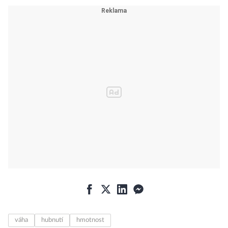
váha
hubnutí
hmotnost