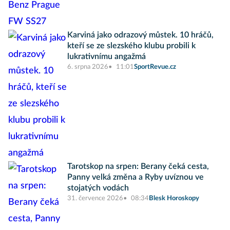
Karviná jako odrazový můstek. 10 hráčů,
kteří se ze slezského klubu probili k
lukrativnímu angažmá
6. srpna 2026
11:01
SportRevue.cz
Tarotskop na srpen: Berany čeká cesta,
Panny velká změna a Ryby uvíznou ve
stojatých vodách
31. července 2026
08:34
Blesk Horoskopy