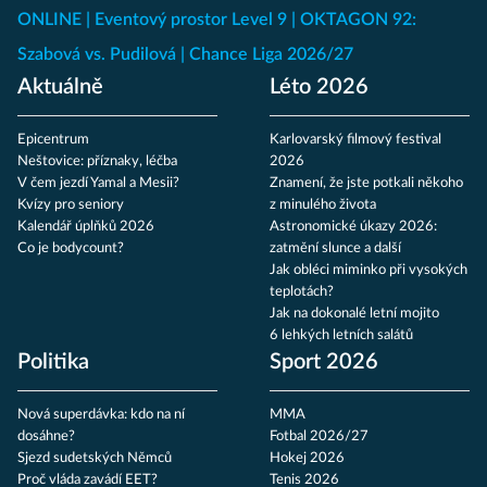
ONLINE
Eventový prostor Level 9
OKTAGON 92:
Szabová vs. Pudilová
Chance Liga 2026/27
Aktuálně
Léto 2026
Epicentrum
Karlovarský filmový festival
Neštovice: příznaky, léčba
2026
V čem jezdí Yamal a Mesii?
Znamení, že jste potkali někoho
Kvízy pro seniory
z minulého života
Kalendář úplňků 2026
Astronomické úkazy 2026:
Co je bodycount?
zatmění slunce a další
Jak obléci miminko při vysokých
teplotách?
Jak na dokonalé letní mojito
6 lehkých letních salátů
Politika
Sport 2026
Nová superdávka: kdo na ní
MMA
dosáhne?
Fotbal 2026/27
Sjezd sudetských Němců
Hokej 2026
Proč vláda zavádí EET?
Tenis 2026