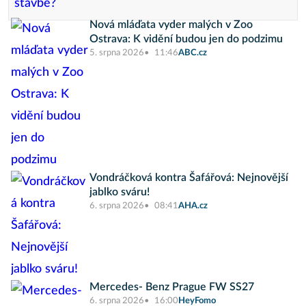
Nová mláďata vyder malých v Zoo
Ostrava: K vidění budou jen do podzimu
5. srpna 2026
11:46
ABC.cz
Vondráčková kontra Šafářová: Nejnovější
jablko sváru!
6. srpna 2026
08:41
AHA.cz
Mercedes- Benz Prague FW SS27
6. srpna 2026
16:00
HeyFomo