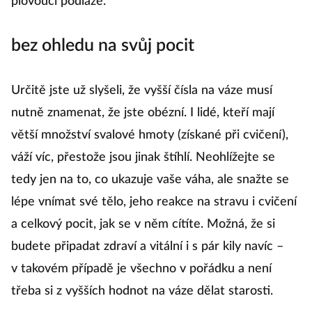
plovoucí podlaze.
bez ohledu na svůj pocit
Určitě jste už slyšeli, že vyšší čísla na váze musí
nutně znamenat, že jste obézní. I lidé, kteří mají
větší množství svalové hmoty (získané při cvičení),
váží víc, přestože jsou jinak štíhlí. Neohlížejte se
tedy jen na to, co ukazuje vaše váha, ale snažte se
lépe vnímat své tělo, jeho reakce na stravu i cvičení
a celkový pocit, jak se v něm cítíte. Možná, že si
budete připadat zdraví a vitální i s pár kily navíc –
v takovém případě je všechno v pořádku a není
třeba si z vyšších hodnot na váze dělat starosti.