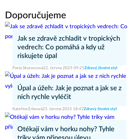
Doporučujeme
Jak se zdravě zchladit v tropických
vedrech: Co pomáhá a kdy už
riskujete úpal
Pavla Skurovcová
22. června 2025 09:25
Zdravý životní styl
Úpal a úžeh: Jak je poznat a jak se z
nich rychle vyléčit
Kateřina Erbsová
25. června 2025 18:42
Zdravý životní styl
Otékají vám v horku nohy? Tyhle
triky vám přinesou úlevu