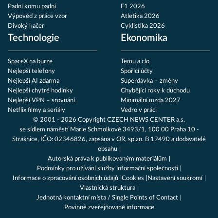
Padni komu padni
F1 2026
Výpověď z práce vzor
Atletika 2026
Divoký kačer
Cyklistika 2026
Technologie
Ekonomika
SpaceX na burze
Temu a clo
Nejlepší telefony
Spořicí účty
Nejlepší AI zdarma
Superdávka – změny
Nejlepší chytré hodinky
Chybějící roky k důchodu
Nejlepší VPN – srovnání
Minimální mzda 2027
Netflix filmy a seriály
Vedro v práci
© 2001 - 2026 Copyright
CZECH NEWS CENTER a.s.
se sídlem náměstí Marie Schmolkové 3493/1, 100 00 Praha 10 -
Strašnice, IČO: 02346826, zapsána v OR, sp.zn. B 19490 a dodavatelé
obsahu
Autorská práva k publikovaným materiálům
Podmínky pro užívání služby informační společnosti
Informace o zpracování osobních údajů
Cookies
Nastavení soukromí
Vlastnická struktura
Jednotná kontaktní místa / Single Points of Contact
Povinně zveřejňované informace