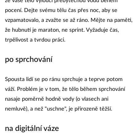
že vaše tělo vyloučí přebytečnou vodu během
pocení. Dejte svému tělu čas přes noc, aby se
vzpamatovalo, a zvažte se až ráno. Mějte na paměti,
že hubnutí je maraton, ne sprint. Vyžaduje čas,
trpělivost a tvrdou práci.
po sprchování
Spousta lidí se po ránu sprchuje a teprve potom
váží. Problém je v tom, že tělo během sprchování
nasaje poměrně hodně vody (o vlasech ani
nemluvě), a než "uschne", je přirozeně těžší.
na digitální váze