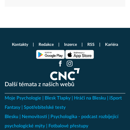
Kontakty
Redakce
Inzerce
RSS
Kariéra
Další témata z našich webů
Moje Psychologie
Blesk Tlapky
Hráči na Blesku
iSport
Fantasy
Spotřebitelské testy
Blesku
Nemovitosti
Psychologika - podcast rozbíjející
psychologické mýty
Fotbalové přestupy