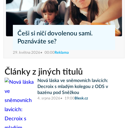
Češi si ničí dovolenou sami.
Poznáváte se?
29. května 2026
00:00
Reklama
Články z jiných titulů
Nová láska ve sněmovních lavicích:
Decroix s mladým kolegou z ODS v
bazénu pod Sněžkou
4. srpna 2026
19:00
Blesk.cz