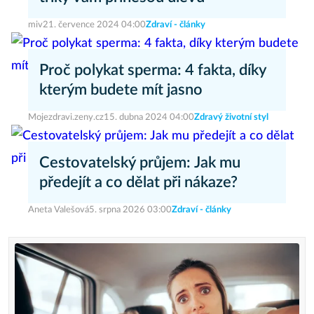
miv
21. července 2024 04:00
Zdraví - články
Proč polykat sperma: 4 fakta, díky
kterým budete mít jasno
Mojezdravi.zeny.cz
15. dubna 2024 04:00
Zdravý životní styl
Cestovatelský průjem: Jak mu
předejít a co dělat při nákaze?
Aneta Valešová
5. srpna 2026 03:00
Zdraví - články