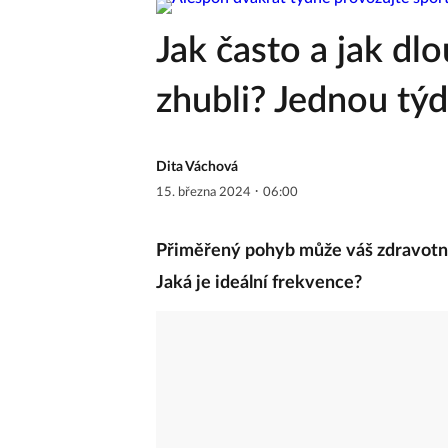
Jak často a jak dl
zhubli? Jednou týd
Dita Váchová
·
15. března 2024
06:00
Přiměřený pohyb může váš zdravotní s
Jaká je ideální frekvence?