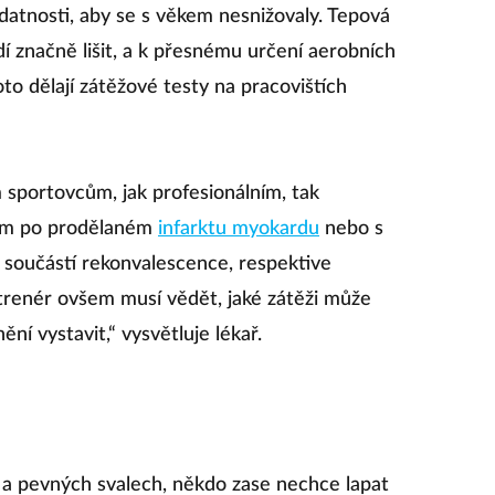
zdatnosti, aby se s věkem nesnižovaly. Tepová
í značně lišit, a k přesnému určení aerobních
o dělají zátěžové testy na pracovištích
 sportovcům, jak profesionálním, tak
tům po prodělaném
infarktu myokardu
nebo s
u součástí rekonvalescence, respektive
 trenér ovšem musí vědět, jaké zátěži může
í vystavit,“ vysvětluje lékař.
u
 a pevných svalech, někdo zase nechce lapat