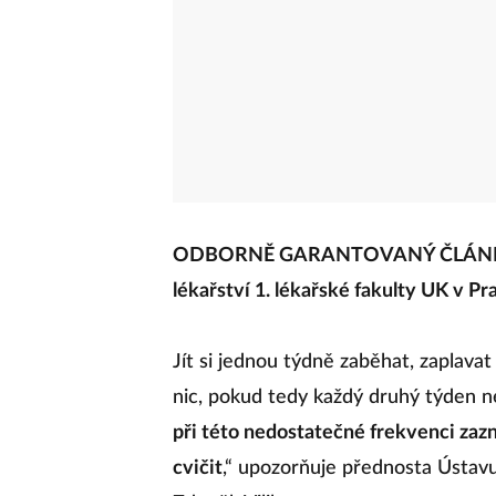
ODBORNĚ GARANTOVANÝ ČLÁNEK: Z
lékařství 1. lékařské fakulty UK v Pr
Jít si jednou týdně zaběhat, zaplavat
nic, pokud tedy každý druhý týden 
při této nedostatečné frekvenci zazn
cvičit
,“ upozorňuje přednosta Ústav