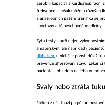
aerobní kapacity a kardiorespirační 
frekvence se však může u různých lid
a anaerobních pásem tréninku se prot
sportovní a tělovýchovné medicíny.
Tyto testy slouží nejen výkonnostním
amatérským, ale například i pacien
diabetem
, u nichž je pohyb důležito
prevence zhoršování stavu. Lékař či
pacienta s ohledem na jeho onemocněn
Svaly nebo ztráta tuk
Někdo z nás touží po pěkné postavě