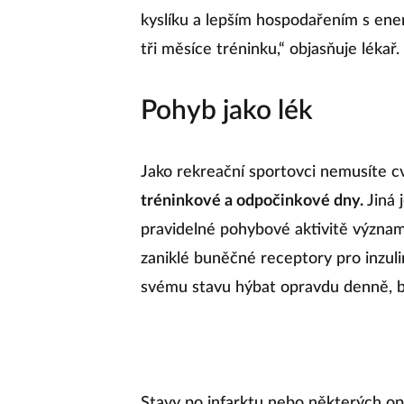
kyslíku a lepším hospodařením s ene
tři měsíce tréninku,“ objasňuje lékař.
Pohyb jako lék
Jako rekreační sportovci nemusíte c
tréninkové a odpočinkové dny.
Jiná 
pravidelné pohybové aktivitě význam
zaniklé buněčné receptory pro inzuli
svému stavu hýbat opravdu denně, by
Stavy po infarktu nebo některých op