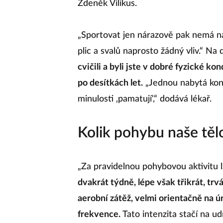
Zdeněk Vilikus.
„Sportovat jen nárazově pak nemá n
plic a svalů naprosto žádný vliv.“ Na
cvičili a byli jste v dobré fyzické ko
po desítkách let.
„Jednou nabytá kondi
minulosti ‚pamatují‘,“ dodává lékař.
Kolik pohybu naše těl
„Za pravidelnou pohybovou aktivitu 
dvakrát týdně, lépe však třikrát, trvá
aerobní zátěž, velmi orientačně na 
frekvence.
Tato intenzita stačí na ud