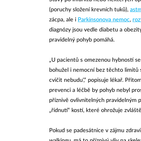
(poruchy složení krevních tuků),
ast
zácpa, ale i
Parkinsonova nemoc
,
roz
diagnózy jsou vedle diabetu a obezi
pravidelný pohyb pomáhá.
„U pacientů s omezenou hybností se 
bohužel i nemocní bez těchto limitů si
cvičit nebudu‘,“ popisuje lékař. Přitom
prevenci a léčbě by pohyb nebyl pro
příznivě ovlivnitelných pravidelným
„řídnutí“ kostí, které ohrožuje zvlá
Pokud se padesátnice v zájmu zdraví
walkingu, má to příznivý vliv na skele