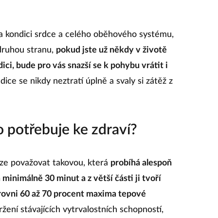
a kondici srdce a celého oběhového systému,
 druhou stranu,
pokud jste už někdy v životě
ndici, bude pro vás snazší se k pohybu vrátit i
ce se nikdy neztratí úplně a svaly si zátěž z
o potřebuje ke zdraví?
lze považovat takovou, která
probíhá alespoň
 minimálně 30 minut a z větší části ji tvoří
úrovni 60 až 70 procent maxima tepové
ržení stávajících vytrvalostních schopností,