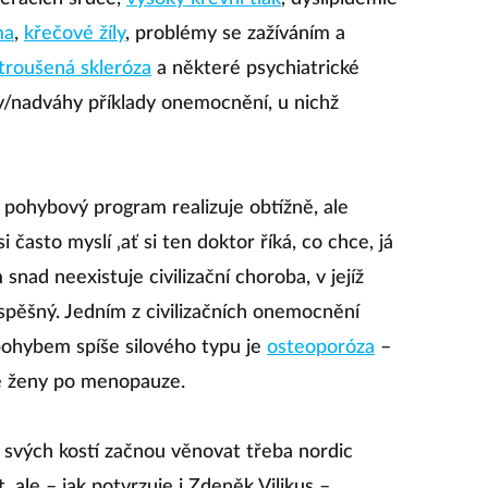
ma
,
křečové žíly
, problémy se zažíváním a
troušená skleróza
a některé psychiatrické
ty/nadváhy příklady onemocnění, u nichž
pohybový program realizuje obtížně, ale
 často myslí ‚ať si ten doktor říká, co chce, já
 snad neexistuje civilizační choroba, v jejíž
spěšný. Jedním z civilizačních onemocnění
 pohybem spíše silového typu je
osteoporóza
–
ště ženy po menopauze.
 svých kostí začnou věnovat třeba nordic
t, ale – jak potvrzuje i Zdeněk Vilikus –