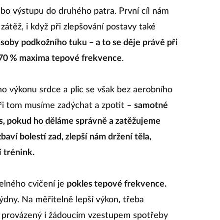
bo výstupu do druhého patra. První cíl nám
 zátěž, i když při zlepšování postavy také
soby podkožního tuku – a to se děje právě při
70 % maxima tepové frekvence
.
ího výkonu srdce a plic se však bez aerobního
ři tom musíme zadýchat a zpotit –
samotné
nás, pokud ho děláme správně a zatěžujeme
aví bolestí zad, zlepší nám držení těla,
í trénink.
elného cvičení je
pokles tepové frekvence.
týdny. Na měřitelně lepší výkon, třeba
u, provázený i žádoucím vzestupem spotřeby