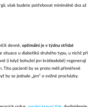
rgií, však budete potřebovat minimálně dva až
vičit denně,
optimální je v týdnu střídat
je situace u diabetiků druhého typu, u nichž při
ně (i když bohužel jen krátkodobě) regenerují
n. Tito pacienti by se proto měli přiměřeně
ť by se jednalo „jen“ o svižné procházky.
eracích srdce,
vysoký krevní tlak
, dyslipidemie