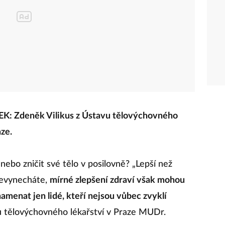
deněk Vilikus z Ústavu tělovýchovného
aze.
 nebo zničit své tělo v posilovně? „Lepší než
nevynecháte,
mírné zlepšení zdraví však mohou
amenat jen lidé, kteří nejsou vůbec zvyklí
u tělovýchovného lékařství v Praze MUDr.