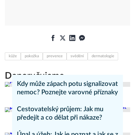
kůže
pokožka
prevence
svědění
dermatologie
Doporučujeme
Kdy může zápach potu signalizovat
nemoc? Poznejte varovné příznaky
Aneta Valešová
Zdraví - články
Cestovatelský průjem: Jak mu
předejít a co dělat při nákaze?
Aneta Valešová
Zdraví - články
Úpal a úžeh: Jak je poznat a jak se z