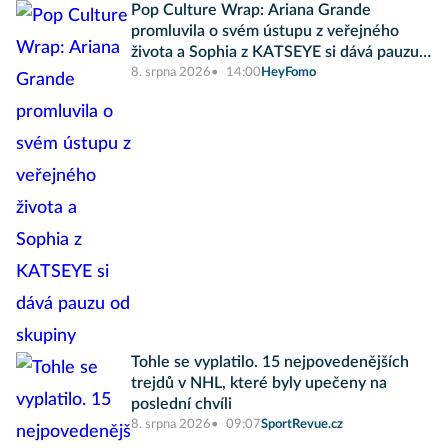
Pop Culture Wrap: Ariana Grande
promluvila o svém ústupu z veřejného
života a Sophia z KATSEYE si dává pauzu
od skupiny
8. srpna 2026
14:00
HeyFomo
Tohle se vyplatilo. 15 nejpovedenějších
trejdů v NHL, které byly upečeny na
poslední chvíli
8. srpna 2026
09:07
SportRevue.cz