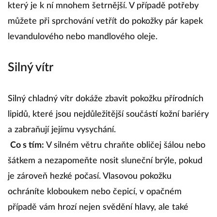
který je k ní mnohem šetrnější. V případě potřeby
můžete při sprchování vetřít do pokožky pár kapek
levandulového nebo mandlového oleje.
Silný vítr
Silný chladný vítr dokáže zbavit pokožku přírodních
lipidů, které jsou nejdůležitější součástí kožní bariéry
a zabraňují jejímu vysychání.
Co s tím:
V silném větru chraňte obličej šálou nebo
šátkem a nezapomeňte nosit sluneční brýle, pokud
je zároveň hezké počasí. Vlasovou pokožku
ochráníte kloboukem nebo čepicí, v opačném
případě vám hrozí nejen svědění hlavy, ale také