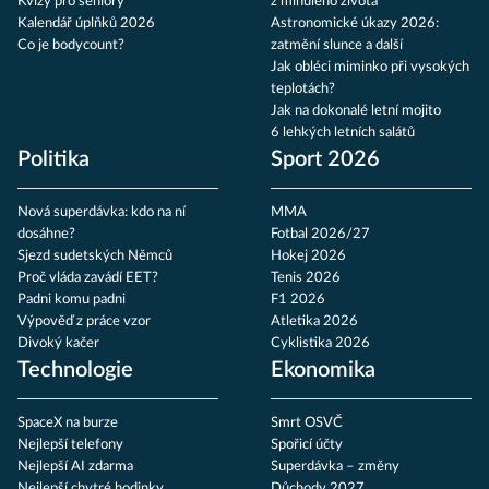
Kvízy pro seniory
z minulého života
Kalendář úplňků 2026
Astronomické úkazy 2026:
Co je bodycount?
zatmění slunce a další
Jak obléci miminko při vysokých
teplotách?
Jak na dokonalé letní mojito
6 lehkých letních salátů
Politika
Sport 2026
Nová superdávka: kdo na ní
MMA
dosáhne?
Fotbal 2026/27
Sjezd sudetských Němců
Hokej 2026
Proč vláda zavádí EET?
Tenis 2026
Padni komu padni
F1 2026
Výpověď z práce vzor
Atletika 2026
Divoký kačer
Cyklistika 2026
Technologie
Ekonomika
SpaceX na burze
Smrt OSVČ
Nejlepší telefony
Spořicí účty
Nejlepší AI zdarma
Superdávka – změny
Nejlepší chytré hodinky
Důchody 2027