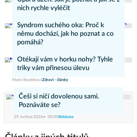
nich rychle vyléčit
Kateřina Erbsová
Zdravý životní styl
Syndrom suchého oka: Proč k
němu dochází, jak ho poznat a co
pomáhá?
Daniel Mareš
Zdraví - články
Otékají vám v horku nohy? Tyhle
triky vám přinesou úlevu
Marie Bezděková
Zdraví - články
Češi si ničí dovolenou sami.
Poznáváte se?
29. května 2026
00:00
Reklama