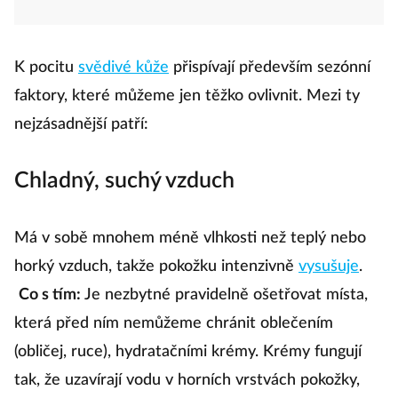
K pocitu
svědivé kůže
přispívají především sezónní
faktory, které můžeme jen těžko ovlivnit. Mezi ty
nejzásadnější patří:
Chladný, suchý vzduch
Má v sobě mnohem méně vlhkosti než teplý nebo
horký vzduch, takže pokožku intenzivně
vysušuje
.
Co s tím:
Je nezbytné pravidelně ošetřovat místa,
která před ním nemůžeme chránit oblečením
(obličej, ruce), hydratačními krémy. Krémy fungují
tak, že uzavírají vodu v horních vrstvách pokožky,