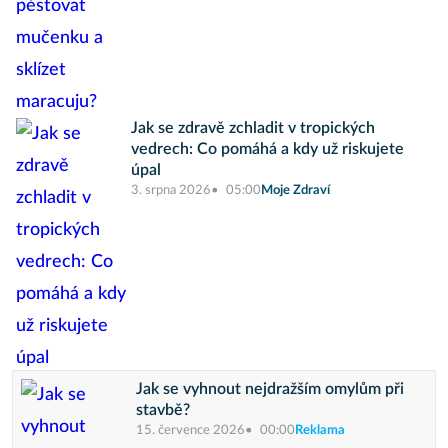
Jak se zdravě zchladit v tropických
vedrech: Co pomáhá a kdy už riskujete
úpal
3. srpna 2026
05:00
Moje Zdraví
Jak se vyhnout nejdražším omylům při
stavbě?
15. července 2026
00:00
Reklama