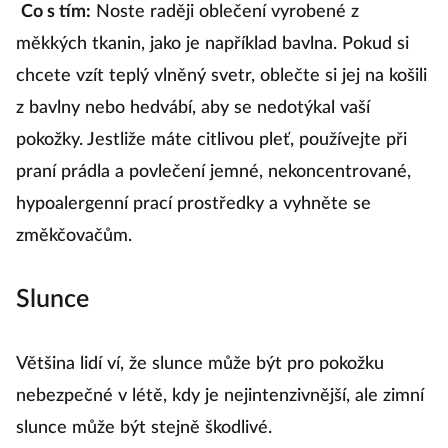
Co s tím:
Noste raději oblečení vyrobené z
měkkých tkanin, jako je například bavlna. Pokud si
chcete vzít teplý vlněný svetr, oblečte si jej na košili
z bavlny nebo hedvábí, aby se nedotýkal vaší
pokožky. Jestliže máte citlivou pleť, používejte při
praní prádla a povlečení jemné, nekoncentrované,
hypoalergenní prací prostředky a vyhněte se
změkčovačům.
Slunce
Většina lidí ví, že slunce může být pro pokožku
nebezpečné v létě, kdy je nejintenzivnější, ale zimní
slunce může být stejně škodlivé.