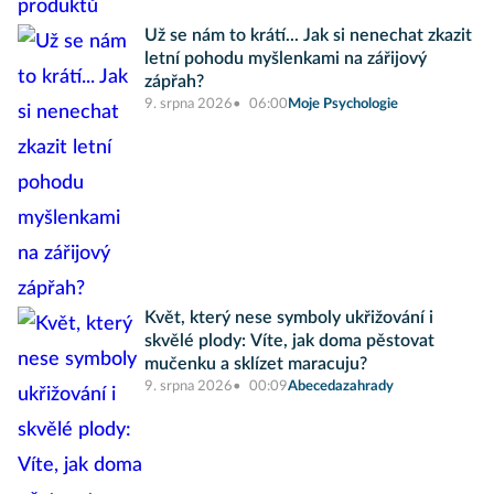
Už se nám to krátí... Jak si nenechat zkazit
letní pohodu myšlenkami na zářijový
zápřah?
9. srpna 2026
06:00
Moje Psychologie
Květ, který nese symboly ukřižování i
skvělé plody: Víte, jak doma pěstovat
mučenku a sklízet maracuju?
9. srpna 2026
00:09
Abecedazahrady