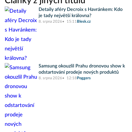
Články z jiných titulů
Detaily aféry Decroix s Havránkem: Kdo
je tady největší královna?
8. srpna 2026
15:11
Blesk.cz
Samsung okouzlil Prahu dronovou show k
odstartování prodeje nových produktů
8. srpna 2026
12:18
Poggers