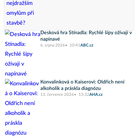
Desková hra Stínadla: Rychlé šípy ožívají v
napínavé
6. srpna 2026
10:41
ABC.cz
Konvalinková o Kaiserovi: Oldřich není
alkoholik a práskla diagnózu
13. července 2026
13:32
AHA.cz