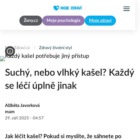
Ženy.cz
Moje psychologie
Moje zdraví
MojeZdravi.cz
Zdravý životní styl
Suchý, nebo vlhký kašel? Každý
se léčí úplně jinak
Alžběta Javorková
mam
·
29. září 2025
04:57
Jak léčit kašel? Pokud si myslíte, že sáhnete po