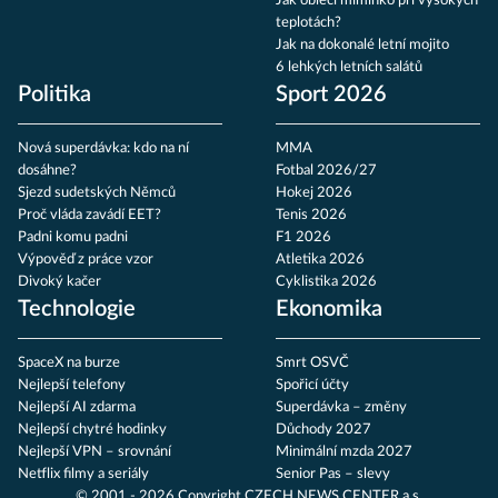
Jak obléci miminko při vysokých
teplotách?
Jak na dokonalé letní mojito
6 lehkých letních salátů
Politika
Sport 2026
Nová superdávka: kdo na ní
MMA
dosáhne?
Fotbal 2026/27
Sjezd sudetských Němců
Hokej 2026
Proč vláda zavádí EET?
Tenis 2026
Padni komu padni
F1 2026
Výpověď z práce vzor
Atletika 2026
Divoký kačer
Cyklistika 2026
Technologie
Ekonomika
SpaceX na burze
Smrt OSVČ
Nejlepší telefony
Spořicí účty
Nejlepší AI zdarma
Superdávka – změny
Nejlepší chytré hodinky
Důchody 2027
Nejlepší VPN – srovnání
Minimální mzda 2027
Netflix filmy a seriály
Senior Pas – slevy
© 2001 - 2026 Copyright
CZECH NEWS CENTER a.s.