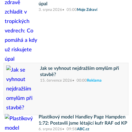
úpal
3. srpna 2026
05:00
Moje Zdraví
Jak se vyhnout nejdražším omylům při
stavbě?
15. července 2026
00:00
Reklama
Plastikový model Handley Page Hampden
1:72: Postavili jsme létající kufr RAF od KP
6. srpna 2026
09:58
ABC.cz