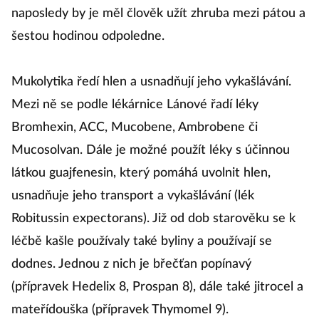
naposledy by je měl člověk užít zhruba mezi pátou a
šestou hodinou odpoledne.
Mukolytika ředí hlen a usnadňují jeho vykašlávání.
Mezi ně se podle lékárnice Lánové řadí léky
Bromhexin, ACC, Mucobene, Ambrobene či
Mucosolvan. Dále je možné použít léky s účinnou
látkou guajfenesin, který pomáhá uvolnit hlen,
usnadňuje jeho transport a vykašlávání (lék
Robitussin expectorans). Již od dob starověku se k
léčbě kašle používaly také byliny a používají se
dodnes. Jednou z nich je břečťan popínavý
(přípravek Hedelix 8, Prospan 8), dále také jitrocel a
mateřídouška (přípravek Thymomel 9).