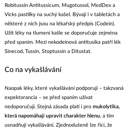
Robitussin Antitussicum, Mugotussol, MedDex a
Vicks pastilky na suchý kašel. Bývají i v tabletách a
některé z nich jsou na lékařský předpis (Codein).
Užít léky na tlumení kašle se doporučuje zejména
před spaním. Mezi nekodeinová antitusika patří lék
Sinecod, Tussin, Stoptussin a Ditustat.
Co na vykašlávání
Naopak léky, které vykašlávání podporují – takzvaná
expektorancia – se před spaním užívat
nedoporučují. Stejná zásada platí i pro
mukolytika,
která napomáhají upravit charakter hlenu
, a tím
usnadňují vykašlávání. Zjednodušeně lze říci, že