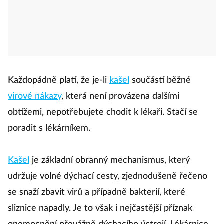
Každopádně platí, že je-li
kašel
součástí běžné
virové nákazy
, která není provázena dalšími
obtížemi, nepotřebujete chodit k lékaři. Stačí se
poradit s lékárníkem.
Kašel
je základní obranný mechanismus, který
udržuje volné dýchací cesty, zjednodušeně řečeno
se snaží zbavit virů a případně bakterií, které
sliznice napadly. Je to však i nejčastější příznak