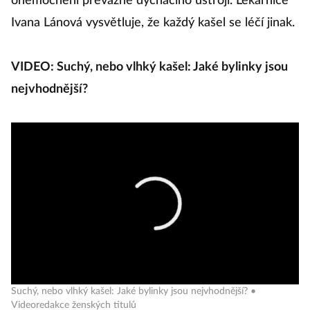
onemocnění převážně dýchacího ústrojí. Lékárnice
Ivana Lánová vysvětluje, že každý kašel se léčí jinak.
VIDEO: Suchý, nebo vlhký kašel: Jaké bylinky jsou
nejvhodnější?
Suchý, nebo vlhký kašel: Jaké bylinky jsou nejvhodnější? •
Videoredakce ženských titulů