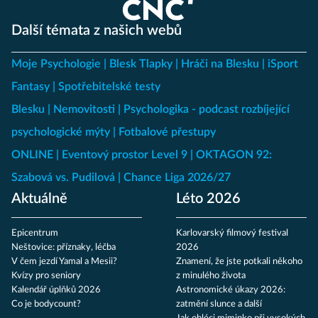
Další témata z našich webů
Moje Psychologie
Blesk Tlapky
Hráči na Blesku
iSport
Fantasy
Spotřebitelské testy
Blesku
Nemovitosti
Psychologika - podcast rozbíjející
psychologické mýty
Fotbalové přestupy
ONLINE
Eventový prostor Level 9
OKTAGON 92:
Szabová vs. Pudilová
Chance Liga 2026/27
Aktuálně
Léto 2026
Epicentrum
Karlovarský filmový festival
Neštovice: příznaky, léčba
2026
V čem jezdí Yamal a Mesii?
Znamení, že jste potkali někoho
Kvízy pro seniory
z minulého života
Kalendář úplňků 2026
Astronomické úkazy 2026:
Co je bodycount?
zatmění slunce a další