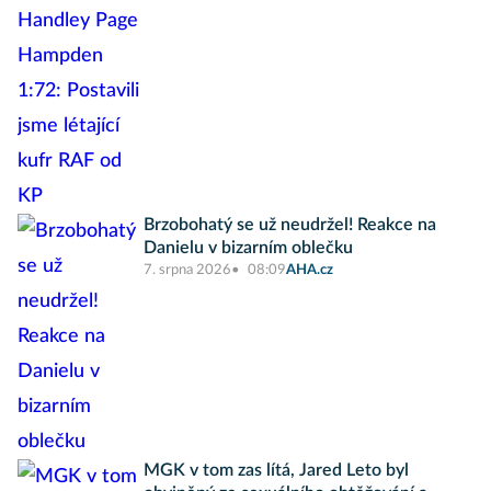
Brzobohatý se už neudržel! Reakce na
Danielu v bizarním oblečku
7. srpna 2026
08:09
AHA.cz
MGK v tom zas lítá, Jared Leto byl