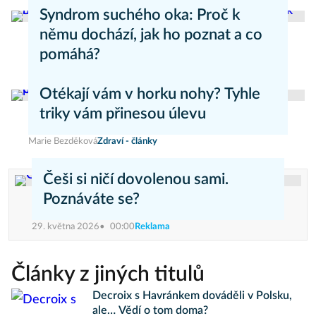
Kateřina Erbsová
Zdravý životní styl
Syndrom suchého oka: Proč k
němu dochází, jak ho poznat a co
pomáhá?
Daniel Mareš
Zdraví - články
Otékají vám v horku nohy? Tyhle
triky vám přinesou úlevu
Marie Bezděková
Zdraví - články
Češi si ničí dovolenou sami.
Poznáváte se?
29. května 2026
00:00
Reklama
Články z jiných titulů
Decroix s Havránkem dováděli v Polsku,
ale… Vědí o tom doma?