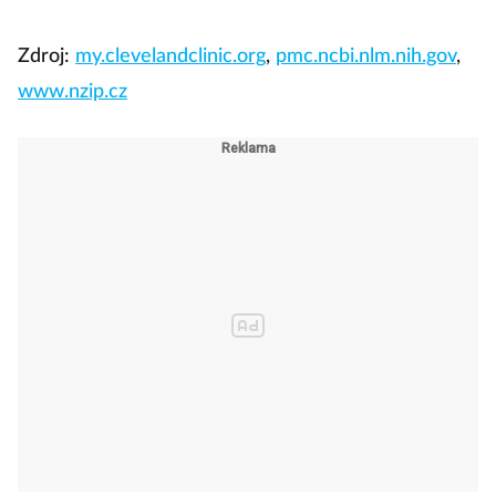
Zdroj:
my.clevelandclinic.org
,
pmc.ncbi.nlm.nih.gov
,
www.nzip.cz