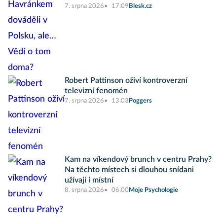
7. srpna 2026
17:09
Blesk.cz
Robert Pattinson oživí kontroverzní
televizní fenomén
7. srpna 2026
13:03
Poggers
Kam na víkendový brunch v centru Prahy?
Na těchto místech si dlouhou snídani
užívají i místní
8. srpna 2026
06:00
Moje Psychologie