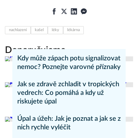
nachlazení
kašel
léky
lékárna
Doporučujeme
Kdy může zápach potu signalizovat
nemoc? Poznejte varovné příznaky
Aneta Valešová
Zdraví - články
Jak se zdravě zchladit v tropických
vedrech: Co pomáhá a kdy už
riskujete úpal
Pavla Skurovcová
Zdravý životní styl
Úpal a úžeh: Jak je poznat a jak se z
nich rychle vyléčit