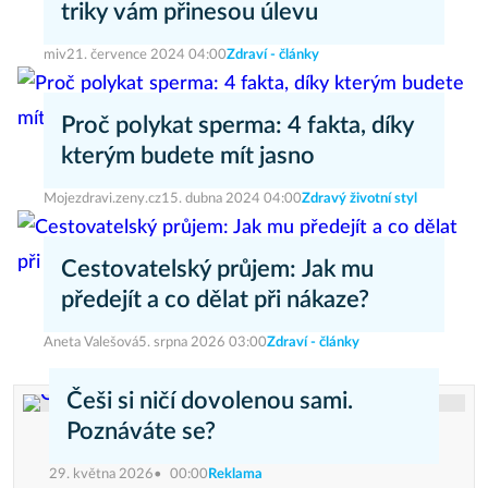
triky vám přinesou úlevu
miv
21. července 2024 04:00
Zdraví - články
Proč polykat sperma: 4 fakta, díky
kterým budete mít jasno
Mojezdravi.zeny.cz
15. dubna 2024 04:00
Zdravý životní styl
Cestovatelský průjem: Jak mu
předejít a co dělat při nákaze?
Aneta Valešová
5. srpna 2026 03:00
Zdraví - články
Češi si ničí dovolenou sami.
Poznáváte se?
29. května 2026
00:00
Reklama