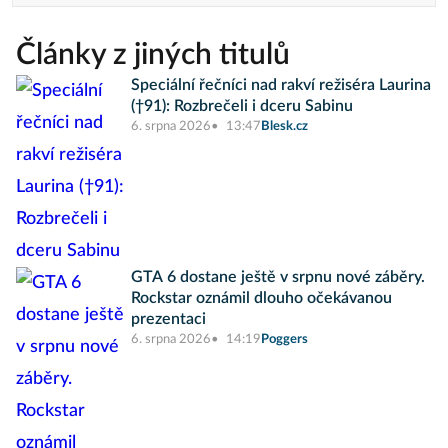
Články z jiných titulů
Speciální řečníci nad rakví režiséra Laurina
(†91): Rozbrečeli i dceru Sabinu
6. srpna 2026
13:47
Blesk.cz
GTA 6 dostane ještě v srpnu nové záběry.
Rockstar oznámil dlouho očekávanou
prezentaci
6. srpna 2026
14:19
Poggers