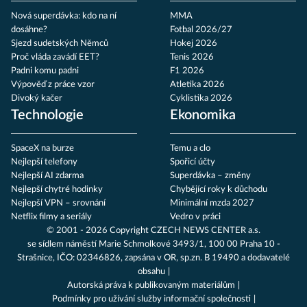
Nová superdávka: kdo na ní
MMA
dosáhne?
Fotbal 2026/27
Sjezd sudetských Němců
Hokej 2026
Proč vláda zavádí EET?
Tenis 2026
Padni komu padni
F1 2026
Výpověď z práce vzor
Atletika 2026
Divoký kačer
Cyklistika 2026
Technologie
Ekonomika
SpaceX na burze
Temu a clo
Nejlepší telefony
Spořicí účty
Nejlepší AI zdarma
Superdávka – změny
Nejlepší chytré hodinky
Chybějící roky k důchodu
Nejlepší VPN – srovnání
Minimální mzda 2027
Netflix filmy a seriály
Vedro v práci
© 2001 - 2026 Copyright
CZECH NEWS CENTER a.s.
se sídlem náměstí Marie Schmolkové 3493/1, 100 00 Praha 10 -
Strašnice, IČO: 02346826, zapsána v OR, sp.zn. B 19490 a dodavatelé
obsahu
Autorská práva k publikovaným materiálům
Podmínky pro užívání služby informační společnosti