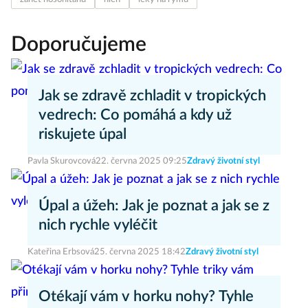
Doporučujeme
Jak se zdravě zchladit v tropických
vedrech: Co pomáhá a kdy už
riskujete úpal
Pavla Skurovcová
22. června 2025 09:25
Zdravý životní styl
Úpal a úžeh: Jak je poznat a jak se z
nich rychle vyléčit
Kateřina Erbsová
25. června 2025 18:42
Zdravý životní styl
Otékají vám v horku nohy? Tyhle