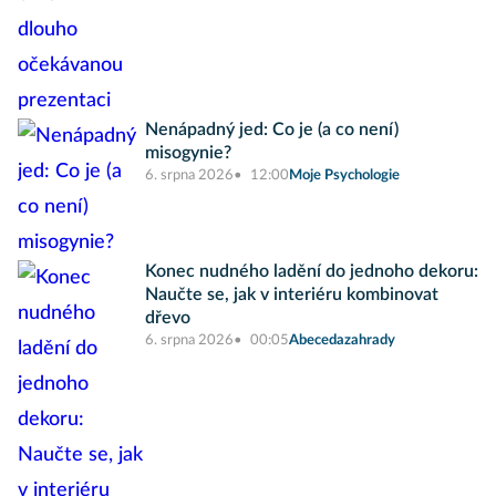
Nenápadný jed: Co je (a co není)
misogynie?
6. srpna 2026
12:00
Moje Psychologie
Konec nudného ladění do jednoho dekoru:
Naučte se, jak v interiéru kombinovat
dřevo
6. srpna 2026
00:05
Abecedazahrady