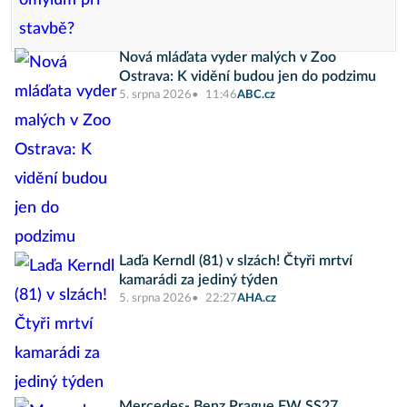
Nová mláďata vyder malých v Zoo
Ostrava: K vidění budou jen do podzimu
5. srpna 2026
11:46
ABC.cz
Laďa Kerndl (81) v slzách! Čtyři mrtví
kamarádi za jediný týden
5. srpna 2026
22:27
AHA.cz
Mercedes- Benz Prague FW SS27