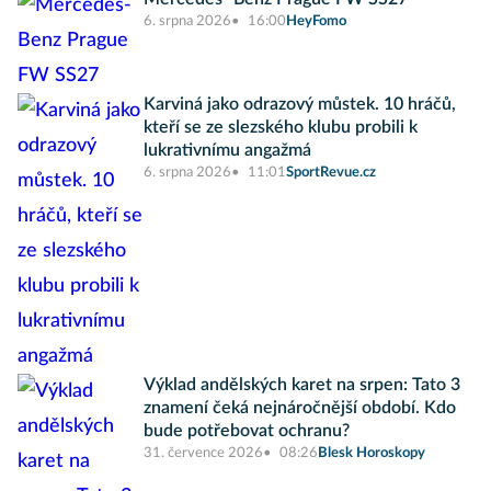
6. srpna 2026
16:00
HeyFomo
Karviná jako odrazový můstek. 10 hráčů,
kteří se ze slezského klubu probili k
lukrativnímu angažmá
6. srpna 2026
11:01
SportRevue.cz
Výklad andělských karet na srpen: Tato 3
znamení čeká nejnáročnější období. Kdo
bude potřebovat ochranu?
31. července 2026
08:26
Blesk Horoskopy