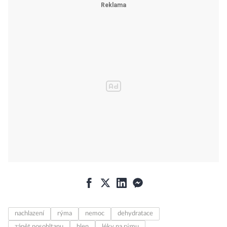
nachlazení
rýma
nemoc
dehydratace
zánět nosohltanu
hlen
léky na rýmu