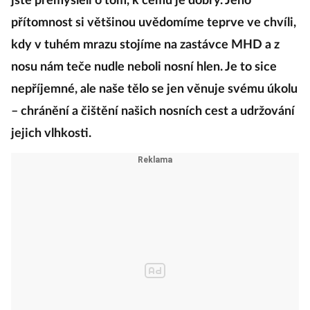
jste přemýšleli o tom, k čemu je dobrý. Jeho
přítomnost si většinou uvědomíme teprve ve chvíli,
kdy v tuhém mrazu stojíme na zastávce MHD a z
nosu nám teče nudle neboli nosní hlen. Je to sice
nepříjemné, ale naše tělo se jen věnuje svému úkolu
– chránění a čištění našich nosních cest a udržování
jejich vlhkosti.