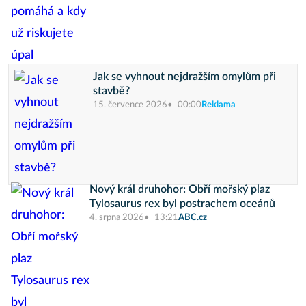
Jak se vyhnout nejdražším omylům při
stavbě?
15. července 2026
00:00
Reklama
Nový král druhohor: Obří mořský plaz
Tylosaurus rex byl postrachem oceánů
4. srpna 2026
13:21
ABC.cz