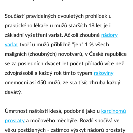
Součástí pravidelných dvouletých prohlídek u
praktického lékaře u mužů starších 18 let je i
základní vyšetření varlat. Ačkoli zhoubné
nádory
varlat
tvoří u mužů přibližně "jen" 1 % všech
maligních (zhoubných) novotvarů, v České republice
se za posledních dvacet let počet případů více než
zdvojnásobil a každý rok tímto typem
rakoviny
onemocní asi 450 mužů, ze sta tisíc zhruba každý
devátý.
Úmrtnost naštěstí klesá, podobně jako u
karcinomů
prostaty
a močového měchýře. Rozdíl spočívá ve
věku postižených - zatímco výskyt nádorů prostaty