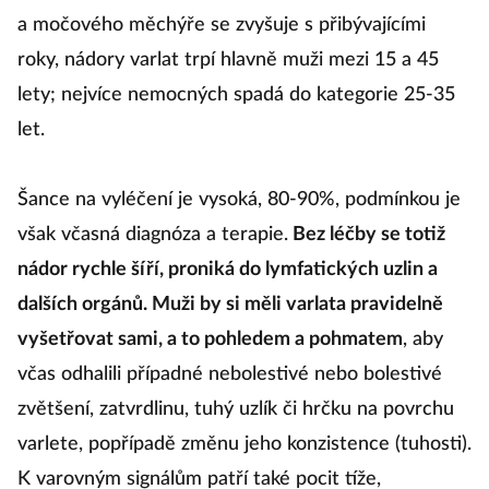
a močového měchýře se zvyšuje s přibývajícími
roky, nádory varlat trpí hlavně muži mezi 15 a 45
lety; nejvíce nemocných spadá do kategorie 25-35
let.
Šance na vyléčení je vysoká, 80-90%, podmínkou je
však včasná diagnóza a terapie.
Bez léčby se totiž
nádor rychle šíří, proniká do lymfatických uzlin a
dalších orgánů. Muži by si měli varlata pravidelně
vyšetřovat sami, a to pohledem a pohmatem
, aby
včas odhalili případné nebolestivé nebo bolestivé
zvětšení, zatvrdlinu, tuhý uzlík či hrčku na povrchu
varlete, popřípadě změnu jeho konzistence (tuhosti).
K varovným signálům patří také pocit tíže,