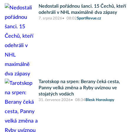
Nedostali pořádnou šanci. 15 Čechů, kteří
odehráli v NHL maximálně dva zápasy
7. srpna 2026
08:02
SportRevue.cz
Tarotskop na srpen: Berany čeká cesta,
Panny velká změna a Ryby uvíznou ve
stojatých vodách
31. července 2026
08:34
Blesk Horoskopy