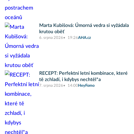
Marta Kubišová: Úmorná vedra si vyžádala
krutou oběť
6. srpna 2026
19:26
AHA.cz
RECEPT: Perfektní letní kombinace, které
tě zchladí, i kdybys nechtěl*a
7. srpna 2026
14:00
HeyFomo