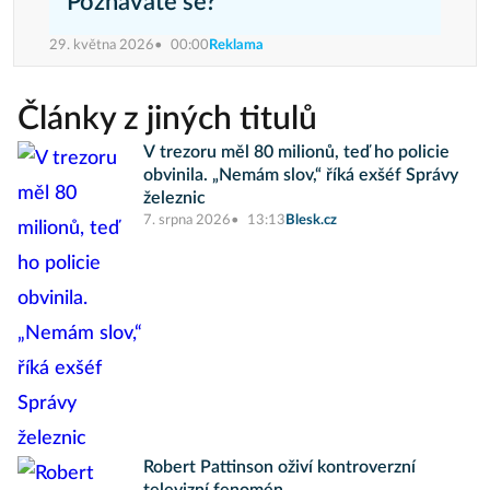
Poznáváte se?
29. května 2026
00:00
Reklama
Články z jiných titulů
V trezoru měl 80 milionů, teď ho policie
obvinila. „Nemám slov,“ říká exšéf Správy
železnic
7. srpna 2026
13:13
Blesk.cz
Robert Pattinson oživí kontroverzní