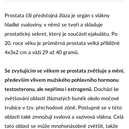
Prostata čili předstojná žláza je orgán s vlákny
hladké svaloviny, v němž se tvoří a skladuje
prostatický sekret, který je součástí ejakulátu. Po
20. roce věku je průměrná prostata velká přibližně
4x3x2 cm a váží 29 až 40 gramů.
Se zvyšujícím se věkem se prostata zvětšuje a mění,
především vlivem mužského pohlavního hormonu
testosteronu, ale nepřímo i estrogenů.
Dochází ke
zvětšování oblasti žláznatých buněk okolo močové
trubice v tzv. přechodové zóně. Postupně se v této
oblasti také zmnožují svalová a vazivová vlákna. Celá
tato oblast se může mnohonásobně zvětšit, takže