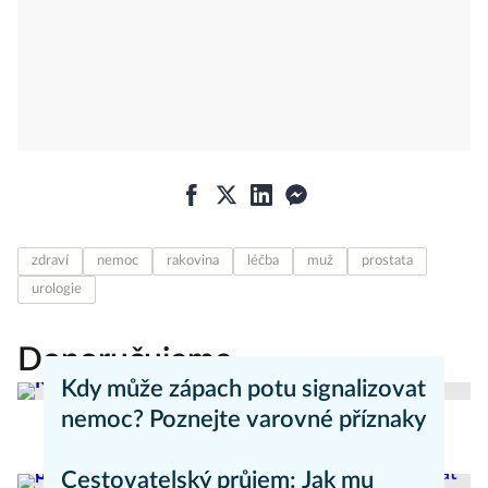
zdraví
nemoc
rakovina
léčba
muž
prostata
urologie
Doporučujeme
Kdy může zápach potu signalizovat
nemoc? Poznejte varovné příznaky
Aneta Valešová
Zdraví - články
Cestovatelský průjem: Jak mu