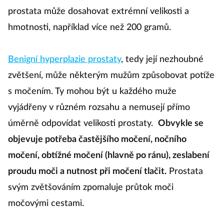
prostata může dosahovat extrémní velikosti a
hmotnosti, například více než 200 gramů.
Benigní hyperplazie prostaty
, tedy její nezhoubné
zvětšení, může některým mužům způsobovat potíže
s močením. Ty mohou být u každého muže
vyjádřeny v různém rozsahu a nemusejí přímo
úměrně odpovídat velikosti prostaty.
Obvykle se
objevuje potřeba častějšího močení, nočního
močení, obtížné močení (hlavně po ránu), zeslabení
proudu moči a nutnost při močení tlačit.
Prostata
svým zvětšováním zpomaluje průtok moči
močovými cestami.