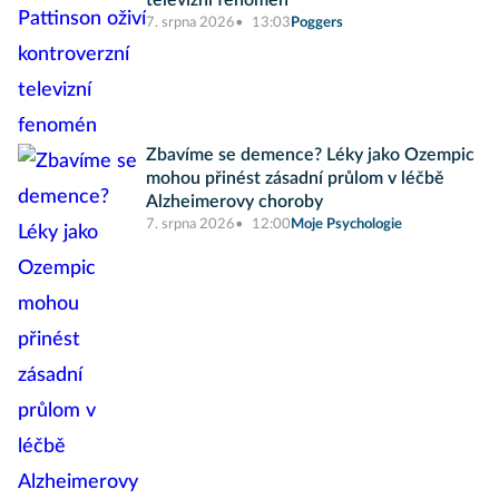
televizní fenomén
7. srpna 2026
13:03
Poggers
Zbavíme se demence? Léky jako Ozempic
mohou přinést zásadní průlom v léčbě
Alzheimerovy choroby
7. srpna 2026
12:00
Moje Psychologie