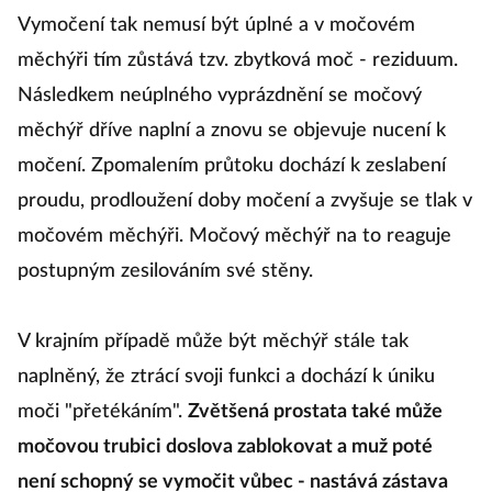
Vymočení tak nemusí být úplné a v močovém
měchýři tím zůstává tzv. zbytková moč - reziduum.
Následkem neúplného vyprázdnění se močový
měchýř dříve naplní a znovu se objevuje nucení k
močení. Zpomalením průtoku dochází k zeslabení
proudu, prodloužení doby močení a zvyšuje se tlak v
močovém měchýři. Močový měchýř na to reaguje
postupným zesilováním své stěny.
V krajním případě může být měchýř stále tak
naplněný, že ztrácí svoji funkci a dochází k úniku
moči "přetékáním".
Zvětšená prostata také může
močovou trubici doslova zablokovat a muž poté
není schopný se vymočit vůbec - nastává zástava