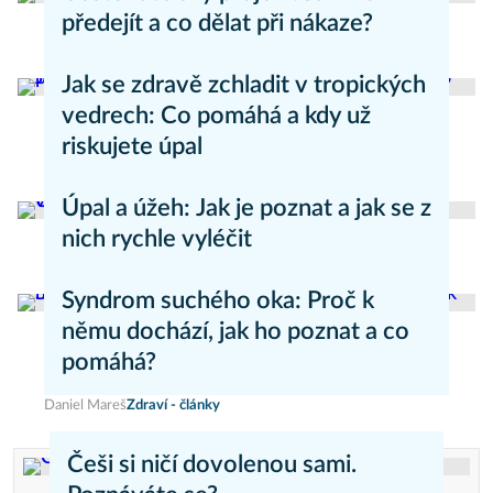
předejít a co dělat při nákaze?
Aneta Valešová
Zdraví - články
Jak se zdravě zchladit v tropických
vedrech: Co pomáhá a kdy už
riskujete úpal
Pavla Skurovcová
Zdravý životní styl
Úpal a úžeh: Jak je poznat a jak se z
nich rychle vyléčit
Kateřina Erbsová
Zdravý životní styl
Syndrom suchého oka: Proč k
němu dochází, jak ho poznat a co
pomáhá?
Daniel Mareš
Zdraví - články
Češi si ničí dovolenou sami.