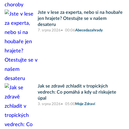
Jste v lese za experta, nebo si na houbaře
jen hrajete? Otestujte se v našem
desateru
7. srpna 2026
00:06
Abecedazahrady
Jak se zdravě zchladit v tropických
vedrech: Co pomáhá a kdy už riskujete
úpal
3. srpna 2026
05:00
Moje Zdraví