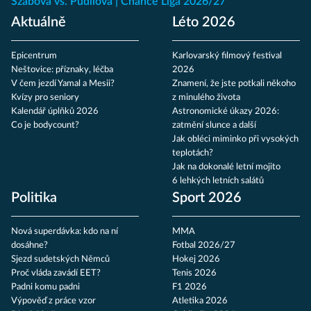
Szabová vs. Pudilová
Chance Liga 2026/27
Aktuálně
Léto 2026
Epicentrum
Karlovarský filmový festival
Neštovice: příznaky, léčba
2026
V čem jezdí Yamal a Mesii?
Znamení, že jste potkali někoho
Kvízy pro seniory
z minulého života
Kalendář úplňků 2026
Astronomické úkazy 2026:
Co je bodycount?
zatmění slunce a další
Jak obléci miminko při vysokých
teplotách?
Jak na dokonalé letní mojito
6 lehkých letních salátů
Politika
Sport 2026
Nová superdávka: kdo na ní
MMA
dosáhne?
Fotbal 2026/27
Sjezd sudetských Němců
Hokej 2026
Proč vláda zavádí EET?
Tenis 2026
Padni komu padni
F1 2026
Výpověď z práce vzor
Atletika 2026