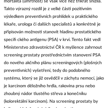
mortalita (úmrtnost) se však více než třikrát snížila.
Takto výrazný rozdíl je z velké části pozitivním
výsledkem preventivních prohlídek u praktického
lékaře, urologa či dalších specialistů a konkrétně je
připisován možnosti stanovit hladinu prostatického
specifi ckého antigenu (PSA) v krvi. Tento fakt vedl
Ministerstvo zdravotnictví ČR k myšlence zahrnout
screening prostaty prostřednictvím stanovení PSA
do nového akčního plánu screeningových (plošných
preventivních) vyšetření, tedy do podobného
systému, který se již osvědčil v záchytu nemocí, jako
je karcinom děložního hrdla, rakovina prsu nebo
zhoubný nádor tlustého střeva a konečníku
(kolorektální karcinom). Na screening prostaty by