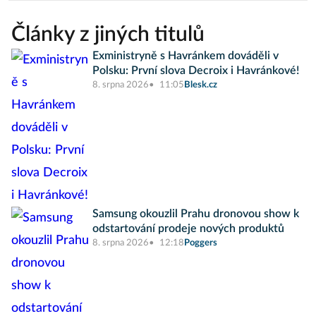
Články z jiných titulů
Exministryně s Havránkem dováděli v
Polsku: První slova Decroix i Havránkové!
8. srpna 2026
11:05
Blesk.cz
Samsung okouzlil Prahu dronovou show k
odstartování prodeje nových produktů
8. srpna 2026
12:18
Poggers