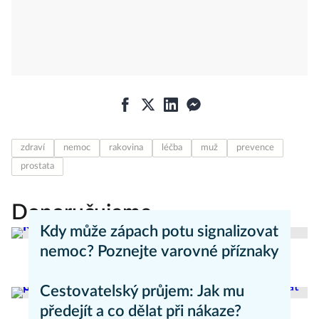
zdraví
nemoc
rakovina
léčba
muž
prevence
prostata
Doporučujeme
Kdy může zápach potu signalizovat
nemoc? Poznejte varovné příznaky
Aneta Valešová
Zdraví - články
Cestovatelský průjem: Jak mu
předejít a co dělat při nákaze?