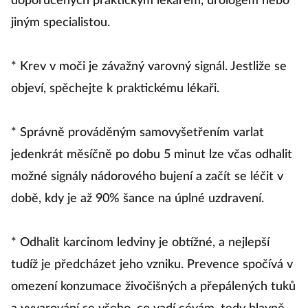
doporučených praktickým lékařem, urologem nebo
jiným specialistou.
* Krev v moči je závažný varovný signál. Jestliže se
objeví, spěchejte k praktickému lékaři.
* Správně prováděným samovyšetřením varlat
jedenkrát měsíčně po dobu 5 minut lze včas odhalit
možné signály nádorového bujení a začít se léčit v
době, kdy je až 90% šance na úplné uzdravení.
* Odhalit karcinom ledviny je obtížné, a nejlepší
tudíž je předcházet jeho vzniku. Prevence spočívá v
omezení konzumace živočišných a přepálených tuků