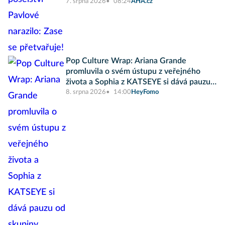
7. srpna 2026
08:24
AHA.cz
Pop Culture Wrap: Ariana Grande
promluvila o svém ústupu z veřejného
života a Sophia z KATSEYE si dává pauzu
od skupiny
8. srpna 2026
14:00
HeyFomo