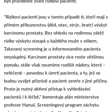
byli pravidelně zváni rizikoví pacienti.
"Rizikoví pacienti jsou v tomto případě ti, kteří mají v
přímém příbuzenstvu (děd, otec, strýc, bratr) výskyt
karcinomu prostaty. Bez ohledu na rodinnou zátěž
riziko výskytu stoupá u každého muže s věkem.
Takzvaný screening je u informovaného pacienta
smysluplný. Karcinom prostaty sice roste většinou
pomalu, stále však neumíme rozlišit nádory, které -
neléčené - povedou k úmrtí pacienta, a ty, jež se
budou vyvíjet příznivě a pacient zemře z jiné příčiny.
Proto je nutný aktivní přístup k vyhledávání
pacientů i k léčbě," komentuje plán ministerstva
profesor Hanuš. Screeningový program záchytu