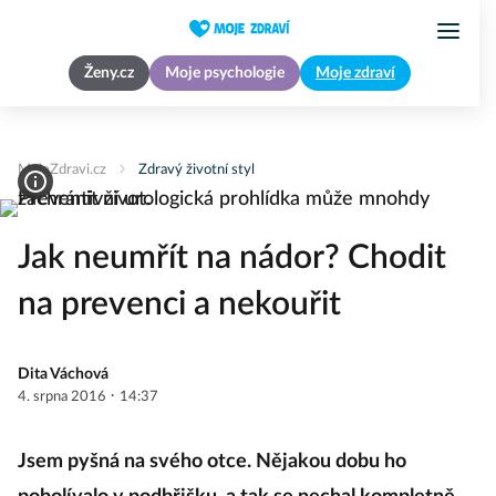
Ženy.cz
Moje psychologie
Moje zdraví
MojeZdravi.cz
Zdravý životní styl
Jak neumřít na nádor? Chodit
na prevenci a nekouřit
Dita Váchová
·
4. srpna 2016
14:37
Jsem pyšná na svého otce. Nějakou dobu ho