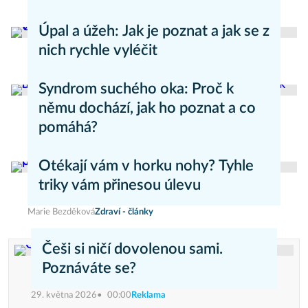
Aneta Valešová
Zdraví - články
Úpal a úžeh: Jak je poznat a jak se z
nich rychle vyléčit
Kateřina Erbsová
Zdravý životní styl
Syndrom suchého oka: Proč k
němu dochází, jak ho poznat a co
pomáhá?
Daniel Mareš
Zdraví - články
Otékají vám v horku nohy? Tyhle
triky vám přinesou úlevu
Marie Bezděková
Zdraví - články
Češi si ničí dovolenou sami.
Poznáváte se?
29. května 2026
00:00
Reklama