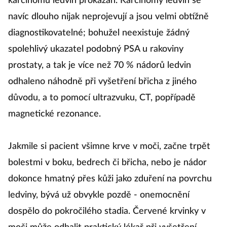
karcinomu ledvin prokázán. Karcinomy ledvin se
navíc dlouho nijak neprojevují a jsou velmi obtížně
diagnostikovatelné; bohužel neexistuje žádný
spolehlivý ukazatel podobný PSA u rakoviny
prostaty, a tak je více než 70 % nádorů ledvin
odhaleno náhodně při vyšetření břicha z jiného
důvodu, a to pomocí ultrazvuku, CT, popřípadě
magnetické rezonance.
Jakmile si pacient všimne krve v moči, začne trpět
bolestmi v boku, bedrech či břicha, nebo je nádor
dokonce hmatný přes kůži jako zduření na povrchu
ledviny, bývá už obvykle pozdě - onemocnění
dospělo do pokročilého stadia. Červené krvinky v