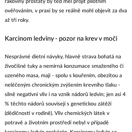
rakoviny prostaty by teď měl projít pilotním
ověřováním, v praxi by se reálně mohl objevit za dva
až tři roky.
Karcinom ledviny - pozor na krev v moči
Nesprávné dietní návyky, hlavně strava bohatá na
živočišné tuky a nemírná konzumace smaženého či
uzeného masa, mají - spolu s kouřením, obezitou a
neléčeným chronickým zvýšením krevního tlaku -
silně negativní vliv i na vznik nádorů ledvin; jen asi 4
% těchto nádorů souvisejí s genetickou zátěží
(dědičností v rodině). Vliv chemických látek v
potravě a životním prostředí nebyl v případě