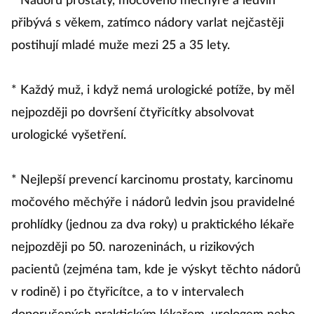
* Nádorů prostaty, močového měchýře a ledvin
přibývá s věkem, zatímco nádory varlat nejčastěji
postihují mladé muže mezi 25 a 35 lety.
* Každý muž, i když nemá urologické potíže, by měl
nejpozději po dovršení čtyřicítky absolvovat
urologické vyšetření.
* Nejlepší prevencí karcinomu prostaty, karcinomu
močového měchýře i nádorů ledvin jsou pravidelné
prohlídky (jednou za dva roky) u praktického lékaře
nejpozději po 50. narozeninách, u rizikových
pacientů (zejména tam, kde je výskyt těchto nádorů
v rodině) i po čtyřicítce, a to v intervalech