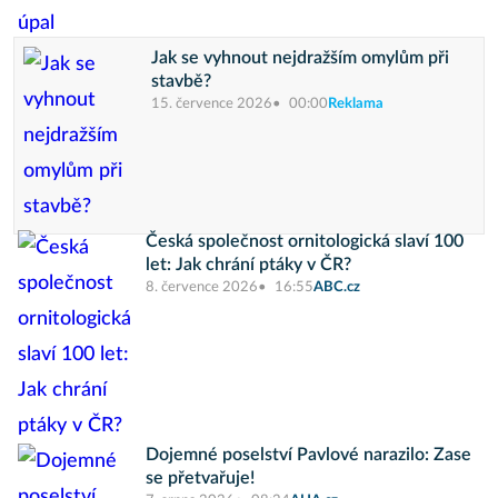
Jak se vyhnout nejdražším omylům při
stavbě?
15. července 2026
00:00
Reklama
Česká společnost ornitologická slaví 100
let: Jak chrání ptáky v ČR?
8. července 2026
16:55
ABC.cz
Dojemné poselství Pavlové narazilo: Zase
se přetvařuje!