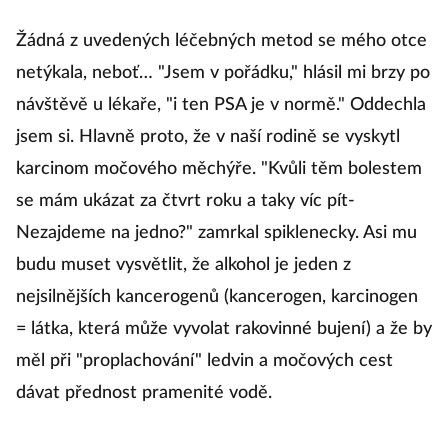
Žádná z uvedených léčebných metod se mého otce
netýkala, neboť… "Jsem v pořádku," hlásil mi brzy po
návštěvě u lékaře, "i ten PSA je v normě." Oddechla
jsem si. Hlavně proto, že v naší rodině se vyskytl
karcinom močového měchýře. "Kvůli těm bolestem
se mám ukázat za čtvrt roku a taky víc pít-
Nezajdeme na jedno?" zamrkal spiklenecky. Asi mu
budu muset vysvětlit, že alkohol je jeden z
nejsilnějších kancerogenů (kancerogen, karcinogen
= látka, která může vyvolat rakovinné bujení) a že by
měl při "proplachování" ledvin a močových cest
dávat přednost pramenité vodě.