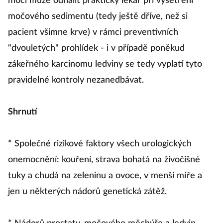
moči může odhalit praktický lékař při vyšetření
močového sedimentu (tedy ještě dříve, než si
pacient všimne krve) v rámci preventivních
"dvouletých" prohlídek - i v případě poněkud
zákeřného karcinomu ledviny se tedy vyplatí tyto
pravidelné kontroly nezanedbávat.
Shrnutí
* Společné rizikové faktory všech urologických
onemocnění: kouření, strava bohatá na živočišné
tuky a chudá na zeleninu a ovoce, v menší míře a
jen u některých nádorů genetická zátěž.