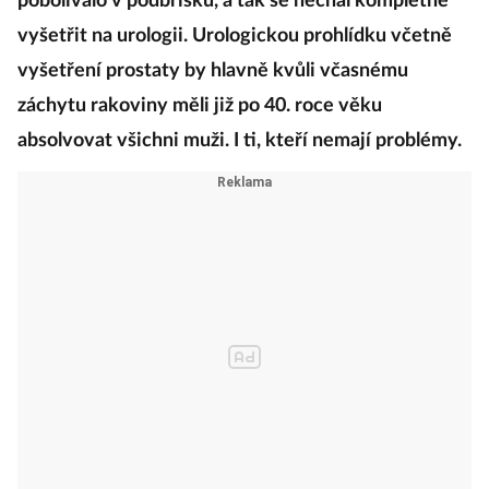
pobolívalo v podbřišku, a tak se nechal kompletně
vyšetřit na urologii. Urologickou prohlídku včetně
vyšetření prostaty by hlavně kvůli včasnému
záchytu rakoviny měli již po 40. roce věku
absolvovat všichni muži. I ti, kteří nemají problémy.