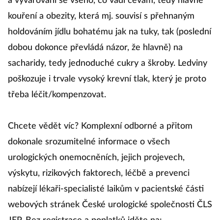
a vyvarování se všeho, co vadí cévám, tedy hlavně
kouření a obezity, která mj. souvisí s přehnaným
holdováním jídlu bohatému jak na tuky, tak (poslední
dobou dokonce převládá názor, že hlavně) na
sacharidy, tedy jednoduché cukry a škroby. Ledviny
poškozuje i trvale vysoký krevní tlak, který je proto
třeba léčit/kompenzovat.
Chcete vědět víc? Komplexní odborné a přitom
dokonale srozumitelné informace o všech
urologických onemocněních, jejich projevech,
výskytu, rizikových faktorech, léčbě a prevenci
nabízejí lékaři-specialisté laikům v pacientské části
webových stránek České urologické společnosti ČLS