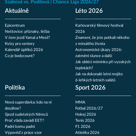
Szabová vs. Pudilová
Chance Liga 2026/27
Aktuálně
Léto 2026
Epicentrum
Karlovarský filmový festival
Neštovice: příznaky, léčba
2026
V čem jezdí Yamal a Mesii?
Znamení, že jste potkali někoho
Kvízy pro seniory
z minulého života
Kalendář úplňků 2026
Astronomické úkazy 2026:
Co je bodycount?
zatmění slunce a další
Jak obléci miminko při vysokých
teplotách?
Jak na dokonalé letní mojito
6 lehkých letních salátů
Politika
Sport 2026
Nová superdávka: kdo na ní
MMA
dosáhne?
Fotbal 2026/27
Sjezd sudetských Němců
Hokej 2026
Proč vláda zavádí EET?
Tenis 2026
Padni komu padni
F1 2026
Výpověď z práce vzor
Atletika 2026