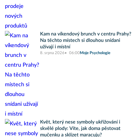
Kam na víkendový brunch v centru Prahy?
Na těchto místech si dlouhou snídani
užívají i místní
8. srpna 2026
06:00
Moje Psychologie
Květ, který nese symboly ukřižování i
skvělé plody: Víte, jak doma pěstovat
mučenku a sklízet maracuju?