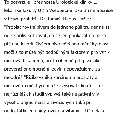
To potvrzuje i přednosta Urologické kliniky 1.
lékařské fakulty UK a Všeobecné fakultní nemocnice
v Praze prof. MUDr. Tomáš, Hanuš, DrSc.:
"Proplachování pivem do jednoho půllitru denně asi
nelze příliš kritizovat, dá se jen poukázat na riziko
přísunu kalorií. Ovšem pivo většinou mění kyselost
moči a to může být podpůrným faktorem pro vznik
močových kamenů, proto obecně pití piva jako
prevenci onemocnění ledvin nepovažujeme za
moudré." "Riziko vzniku karcinomu prostaty a
močového měchýře může zvyšovat i kouření a z
nejrůznějších studií vyplývá také negativní vliv
vyššího příjmu masa a živočišných tuků při
nedostatku zeleniny, ovoce a vitaminu D," dělala