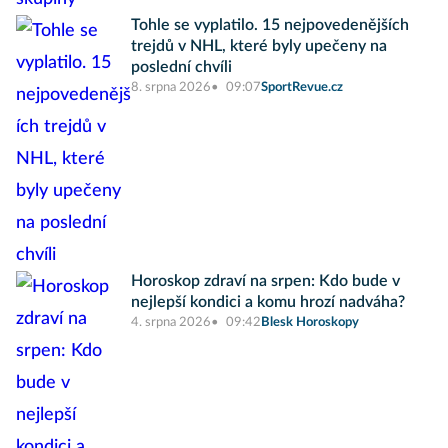
Tohle se vyplatilo. 15 nejpovedenějších
trejdů v NHL, které byly upečeny na
poslední chvíli
8. srpna 2026
09:07
SportRevue.cz
Horoskop zdraví na srpen: Kdo bude v
nejlepší kondici a komu hrozí nadváha?
4. srpna 2026
09:42
Blesk Horoskopy