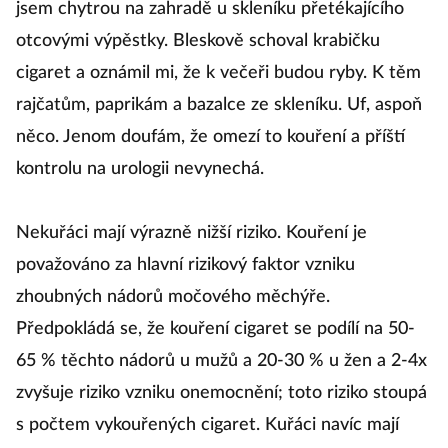
jsem chytrou na zahradě u skleníku přetékajícího
otcovými výpěstky. Bleskově schoval krabičku
cigaret a oznámil mi, že k večeři budou ryby. K těm
rajčatům, paprikám a bazalce ze skleníku. Uf, aspoň
něco. Jenom doufám, že omezí to kouření a příští
kontrolu na urologii nevynechá.
Nekuřáci mají výrazně nižší riziko. Kouření je
považováno za hlavní rizikový faktor vzniku
zhoubných nádorů močového měchýře.
Předpokládá se, že kouření cigaret se podílí na 50-
65 % těchto nádorů u mužů a 20-30 % u žen a 2-4x
zvyšuje riziko vzniku onemocnění; toto riziko stoupá
s počtem vykouřených cigaret. Kuřáci navíc mají