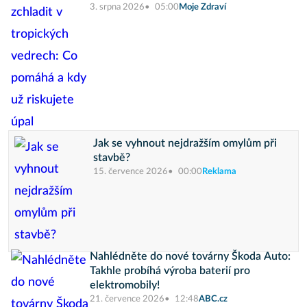
3. srpna 2026
05:00
Moje Zdraví
Jak se vyhnout nejdražším omylům při
stavbě?
15. července 2026
00:00
Reklama
Nahlédněte do nové továrny Škoda Auto:
Takhle probíhá výroba baterií pro
elektromobily!
21. července 2026
12:48
ABC.cz