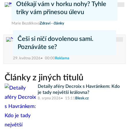
Otékají vám v horku nohy? Tyhle
triky vám přinesou úlevu
Marie Bezděková
Zdraví - články
Češi si ničí dovolenou sami.
Poznáváte se?
29. května 2026
00:00
Reklama
Články z jiných titulů
Detaily aféry Decroix s Havránkem: Kdo
je tady největší královna?
8. srpna 2026
15:11
Blesk.cz