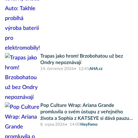
Trapas jako hrom! Brzobohatou už bez
Ondry nepoznávají
14. července 2026
12:45
AHA.cz
Pop Culture Wrap: Ariana Grande
promluvila o svém ústupu z veřejného
života a Sophia z KATSEYE si dává pauzu
od skupiny
8. srpna 2026
14:00
HeyFomo