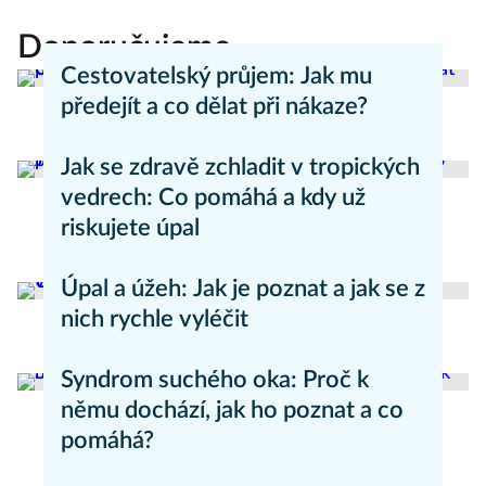
Doporučujeme
Cestovatelský průjem: Jak mu
předejít a co dělat při nákaze?
Aneta Valešová
Zdraví - články
Jak se zdravě zchladit v tropických
vedrech: Co pomáhá a kdy už
riskujete úpal
Pavla Skurovcová
Zdravý životní styl
Úpal a úžeh: Jak je poznat a jak se z
nich rychle vyléčit
Kateřina Erbsová
Zdravý životní styl
Syndrom suchého oka: Proč k
němu dochází, jak ho poznat a co
pomáhá?
Daniel Mareš
Zdraví - články