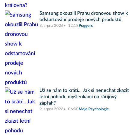
Samsung okouzlil Prahu dronovou show k
odstartování prodeje nových produktů
8. srpna 2026
12:18
Poggers
Už se nám to krátí... Jak si nenechat zkazit
letní pohodu myšlenkami na zářijový
zápřah?
9. srpna 2026
06:00
Moje Psychologie