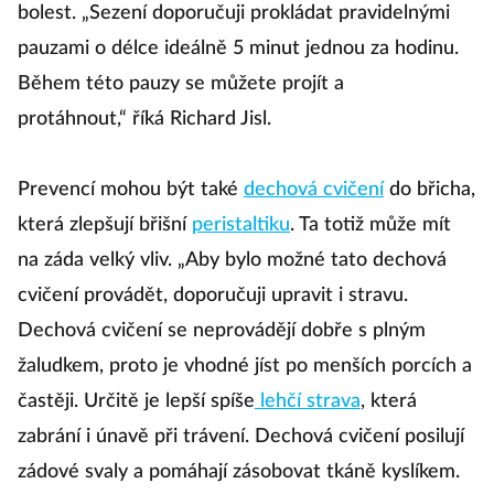
bolest. „Sezení doporučuji prokládat pravidelnými
pauzami o délce ideálně 5 minut jednou za hodinu.
Během této pauzy se můžete projít a
protáhnout,“ říká Richard Jisl.
Prevencí mohou být také
dechová cvičení
do břicha,
která zlepšují břišní
peristaltiku
. Ta totiž může mít
na záda velký vliv. „Aby bylo možné tato dechová
cvičení provádět, doporučuji upravit i stravu.
Dechová cvičení se neprovádějí dobře s plným
žaludkem, proto je vhodné jíst po menších porcích a
častěji. Určitě je lepší spíše
lehčí strava
, která
zabrání i únavě při trávení. Dechová cvičení posilují
zádové svaly a pomáhají zásobovat tkáně kyslíkem.