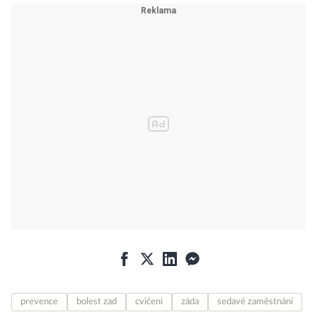
prevence
bolest zad
cvičení
záda
sedavé zaměstnání