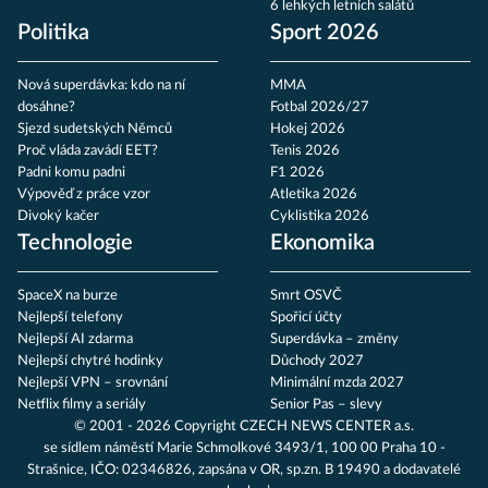
6 lehkých letních salátů
Politika
Sport 2026
Nová superdávka: kdo na ní
MMA
dosáhne?
Fotbal 2026/27
Sjezd sudetských Němců
Hokej 2026
Proč vláda zavádí EET?
Tenis 2026
Padni komu padni
F1 2026
Výpověď z práce vzor
Atletika 2026
Divoký kačer
Cyklistika 2026
Technologie
Ekonomika
SpaceX na burze
Smrt OSVČ
Nejlepší telefony
Spořicí účty
Nejlepší AI zdarma
Superdávka – změny
Nejlepší chytré hodinky
Důchody 2027
Nejlepší VPN – srovnání
Minimální mzda 2027
Netflix filmy a seriály
Senior Pas – slevy
© 2001 - 2026 Copyright
CZECH NEWS CENTER a.s.
se sídlem náměstí Marie Schmolkové 3493/1, 100 00 Praha 10 -
Strašnice, IČO: 02346826, zapsána v OR, sp.zn. B 19490 a dodavatelé