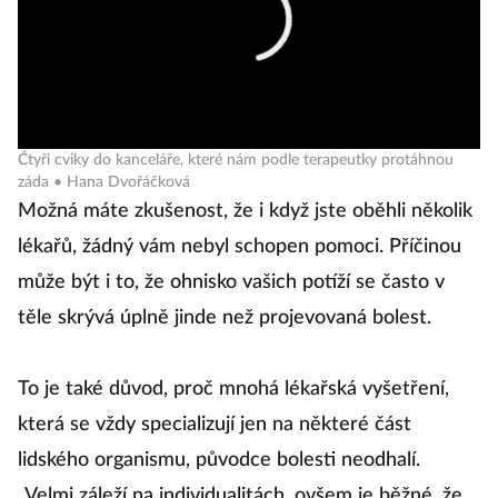
Čtyři cviky do kanceláře, které nám podle terapeutky protáhnou
záda • Hana Dvořáčková
Mo
žná máte zkušenost, že i když jste oběhli několik
lékařů, žádný vám nebyl schopen pomoci. Příčinou
může být i to, že ohnisko vašich potíží se často v
těle skrývá úplně jinde než projevovaná bolest.
To je také důvod, proč mnohá lékařská vyšetření,
která se vždy specializují jen na některé část
lidského organismu, původce bolesti neodhalí.
„Velmi záleží na individualitách, ovšem je běžné, že