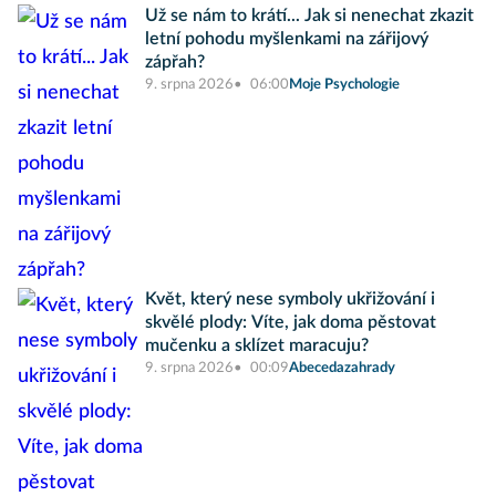
Už se nám to krátí... Jak si nenechat zkazit
letní pohodu myšlenkami na zářijový
zápřah?
9. srpna 2026
06:00
Moje Psychologie
Květ, který nese symboly ukřižování i
skvělé plody: Víte, jak doma pěstovat
mučenku a sklízet maracuju?
9. srpna 2026
00:09
Abecedazahrady