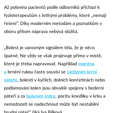
Až polovina pacientů podle odborníků přichází k
fyzioterapeutům s letitými problémy, které „nemají
řešení".
Díky moderním metodám a poznatkům v
oboru přitom náprava nebývá složitá.
„Bolest je varovným signálem těla, že je něco
špatně.
Ne vždy se však projevuje přímo v místě,
které je třeba napravovat.
Například
migréna
a
brnění rukou často souvisí se
zatížením krční
páteře
, bolesti v kyčlích, dolních končetinách nebo
podlamování kolen jsou obvykle spojeny s bederní
páteří a za
bušením srdce
, pocitu knedlíku v krku a
nemožností se nadechnout může být nestabilní
hrudní páteř,“ říká Iva Bílková.