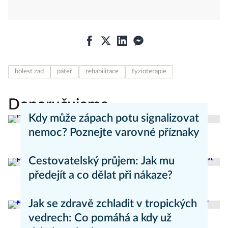
bolest zad
páteř
rehabilitace
fyzioterapie
Doporučujeme
Kdy může zápach potu signalizovat
nemoc? Poznejte varovné příznaky
Aneta Valešová
Zdraví - články
Cestovatelský průjem: Jak mu
předejít a co dělat při nákaze?
Aneta Valešová
Zdraví - články
Jak se zdravě zchladit v tropických
vedrech: Co pomáhá a kdy už