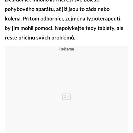
Desítky let mnoho lidí neřeší své bolesti
pohybového aparátu, ať již jsou to záda nebo
kolena.
Přitom odborníci, zejména fyzioterapeuti,
by jim mohli pomoci.
Nepolykejte tedy tablety, ale
řešte příčinu svých problémů.