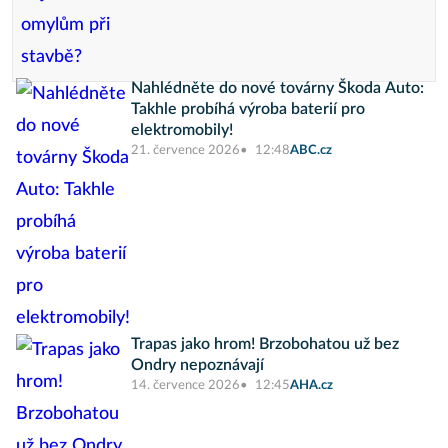
Nahlédněte do nové továrny Škoda Auto:
Takhle probíhá výroba baterií pro
elektromobily!
21. července 2026
12:48
ABC.cz
Trapas jako hrom! Brzobohatou už bez
Ondry nepoznávají
14. července 2026
12:45
AHA.cz