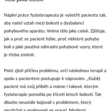
Náplní práce fyzioterapeuta je vyšetřit pacienta tak,
aby našel vztah mezi bolestí a dysbalancí
pohybového aparátu.
Vnímá tělo jako celek.
Zjišťuje,
jak a proč se pacient hýbe, proč některé pohyby
bolí a jaké používá náhradní pohybové vzory, které
je třeba změnit.
Poté zjistí příčinu problému, určí následnou terapii a
spolu s pacientem postupuje k nápravám.
„Každý
pacient má svůj příběh a máme i takové, kterým
fyzioterapie pomohla po třiceti letech bolestí.
Tak
dlouho neustále bojovali s problémem, který
neutichal a opakovaně se vracel.
Moderní