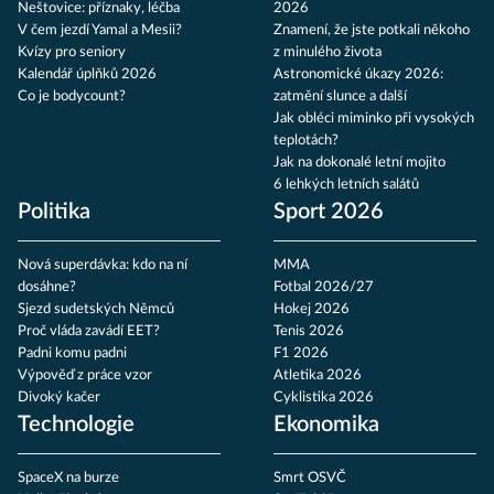
Neštovice: příznaky, léčba
2026
V čem jezdí Yamal a Mesii?
Znamení, že jste potkali někoho
Kvízy pro seniory
z minulého života
Kalendář úplňků 2026
Astronomické úkazy 2026:
Co je bodycount?
zatmění slunce a další
Jak obléci miminko při vysokých
teplotách?
Jak na dokonalé letní mojito
6 lehkých letních salátů
Politika
Sport 2026
Nová superdávka: kdo na ní
MMA
dosáhne?
Fotbal 2026/27
Sjezd sudetských Němců
Hokej 2026
Proč vláda zavádí EET?
Tenis 2026
Padni komu padni
F1 2026
Výpověď z práce vzor
Atletika 2026
Divoký kačer
Cyklistika 2026
Technologie
Ekonomika
SpaceX na burze
Smrt OSVČ