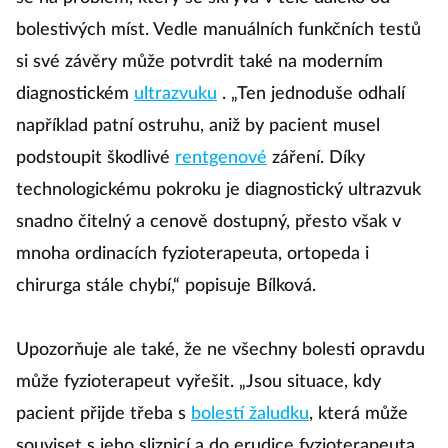
bolestivých míst.
Vedle manuálních funkčních testů
si své závěry může potvrdit také na moderním
diagnostickém
ultrazvuku
.
„Ten jednoduše odhalí
například patní ostruhu, aniž by pacient musel
podstoupit škodlivé
rentgenové
záření.
Díky
technologickému pokroku je diagnostický ultrazvuk
snadno čitelný a cenově dostupný, přesto však v
mnoha ordinacích fyzioterapeuta, ortopeda i
chirurga stále chybí,“ popisuje Bílková.
Upozorňuje ale také, že ne všechny bolesti opravdu
může fyzioterapeut vyřešit.
„Jsou situace, kdy
pacient přijde třeba s
bolestí žaludku
, která může
souviset s jeho sliznicí a do erudice fyzioterapeuta