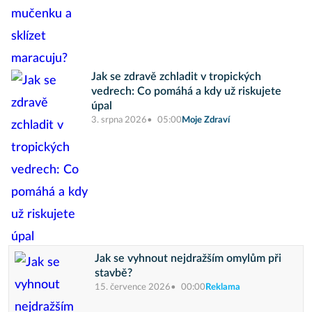
Jak se zdravě zchladit v tropických
vedrech: Co pomáhá a kdy už riskujete
úpal
3. srpna 2026
05:00
Moje Zdraví
Jak se vyhnout nejdražším omylům při
stavbě?
15. července 2026
00:00
Reklama