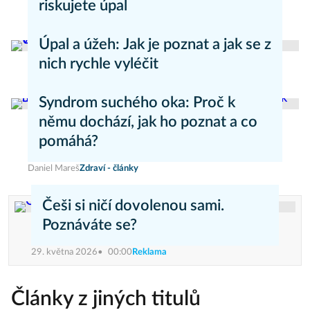
riskujete úpal
Pavla Skurovcová
Zdravý životní styl
Úpal a úžeh: Jak je poznat a jak se z
nich rychle vyléčit
Kateřina Erbsová
Zdravý životní styl
Syndrom suchého oka: Proč k
němu dochází, jak ho poznat a co
pomáhá?
Daniel Mareš
Zdraví - články
Češi si ničí dovolenou sami.
Poznáváte se?
29. května 2026
00:00
Reklama
Články z jiných titulů