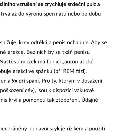
lního vzrušení se zrychluje srdeční pulz a
 trvá až do výronu spermatu nebo po dobu
snižuje, krev odtéká a penis ochabuje. Aby se
lné erekce. Bez nich by se tkáň penisu
. Naštěstí mozek má funkci „automatické
buje erekci ve spánku (při REM fázi).
n a 9x při spaní.
Pro ty, kterým v dosažení
poškození cév), jsou k dispozici vakuové
nis krví a pomohou tak ztopoření. Údajně
echráněný pohlavní styk je rizikem a použití