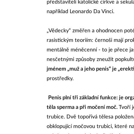
představiteli katolické církve a seku
například Leonardo Da Vinci.
„Vědecky“ změřen a ohodnocen poté 
rasistickým teoriím: černoši mají pro
mentálně méněcenní - to je přece jas
nesčetnými způsoby zneužit popkul
jménem „muž a jeho penis“ je „erekti
prostředky.
Penis plní tři základní funkce: je or
těla sperma a při močení moč.
Tvoří j
trubice. Dvě topořivá tělesa položen
obklopující močovou trubici, které na