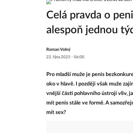
Celá pravda o pen
alespoň jednou tý
Roman Volný
·
22. října 2025
06:00
Pro mladší muže je penis bezkonkuren
oko v hlavě. I později však muže zaj
vnější části pohlavního ústrojí vliv, j
mít penis stále ve formě. A samozřej
mít sex?