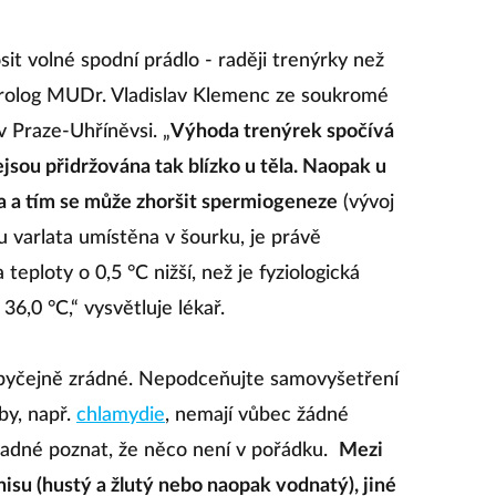
it volné spodní prádlo - raději trenýrky než
íká urolog MUDr. Vladislav Klemenc ze soukromé
 Praze-Uhříněvsi. „
Výhoda trenýrek spočívá
ejsou přidržována tak blízko u těla. Naopak u
na a tím se může zhoršit spermiogeneze
(vývoj
 varlata umístěna v šourku, je právě
teploty o 0,5 °C nižší, než je fyziologická
 36,0 °C,“ vysvětluje lékař.
byčejně zrádné. Nepodceňujte samovyšetření
by, např.
chlamydie
, nemají vůbec žádné
snadné poznat, že něco není v pořádku.
Mezi
nisu (hustý a žlutý nebo naopak vodnatý), jiné