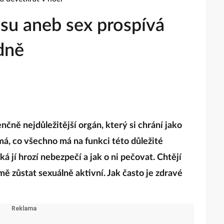
isu aneb sex prospívá
dně
čně nejdůležitější orgán, který si chrání jako
ímá, co všechno má na funkci této důležité
aká jí hrozí nebezpečí a jak o ni pečovat. Chtějí
mě zůstat sexuálně aktivní. Jak často je zdravé