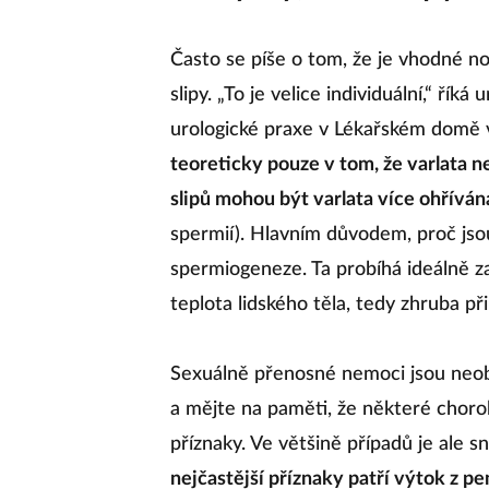
Často se píše o tom, že je vhodné nos
slipy. „To je velice individuální,“ ř
urologické praxe v Lékařském domě v
teoreticky pouze v tom, že varlata n
slipů mohou být varlata více ohřívá
spermií). Hlavním důvodem, proč jsou
spermiogeneze. Ta probíhá ideálně za 
teplota lidského těla, tedy zhruba při
Sexuálně přenosné nemoci jsou neo
a mějte na paměti, že některé choro
příznaky. Ve většině případů je ale 
nejčastější příznaky patří výtok z pe