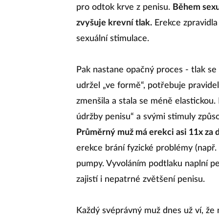
pro odtok krve z penisu.
Během sexuá
zvyšuje krevní tlak.
Erekce zpravidla
sexuální stimulace.
Pak nastane opačný proces - tlak se 
udržel „ve formě“, potřebuje pravide
zmenšila a stala se méně elastickou
údržby penisu“ a svými stimuly způso
Průměrný muž má erekci asi 11x za de
erekce brání fyzické problémy (např. 
pumpy. Vyvoláním podtlaku naplní pe
zajistí i nepatrné zvětšení penisu.
Každý svéprávný muž dnes už ví, že n