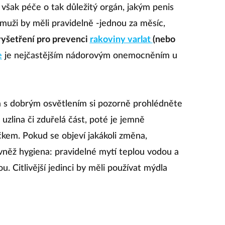
šak péče o tak důležitý orgán, jakým penis
 muži by měli pravidelně -jednou za měsíc,
yšetření pro prevenci
rakoviny varlat
(nebo
e
je nejčastějším nádorovým onemocněním u
la s dobrým osvětlením si pozorně prohlédněte
á uzlina či zduřelá část, poté je jemně
kem. Pokud se objeví jakákoli změna,
ovněž hygiena: pravidelné mytí teplou vodou a
 Citlivější jedinci by měli používat mýdla