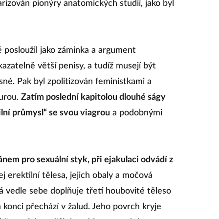
larizován pionýry anatomických studií, jako byl
posloužil jako záminka a argument
kazatelně větší penisy, a tudíž musejí být
né. Pak byl zpolitizován feministkami a
turou.
Zatím poslední kapitolou dlouhé ságy
lní průmysl“ se svou viagrou
a podobnými
gánem pro sexuální styk, při ejakulaci odvádí z
ej erektilní tělesa, jejich obaly a močová
á vedle sebe doplňuje třetí houbovité těleso
 konci přechází v žalud. Jeho povrch kryje