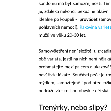
kondomu má být samozřejmostí. Tím v
je, zdaleka nekončí. Sexuálně aktivní
ideálně po koupeli -
provádět samov
pohlavních nemocí)
.
Rakovina varlet
mužů ve věku 20-30 let.
Samovyšetření není složité: u zrcad
obě varlata, jestli na nich není nějak
prohmatejte mezi palcem a ukazováč
navštivte lékaře. Součástí péče je r
mýdlem, samozřejmě i pod předkožkou.
nedráždivá - to jsou obvykle dětská.
Trenýrky, nebo slipy?