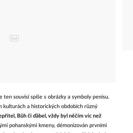
e ten souvisí spíše s obrázky a symboly penisu.
 kulturách a historických obdobích různý
přítel, Bůh či ďábel, vždy byl něčím víc než
ými pohanskými kmeny, démonizován prvními