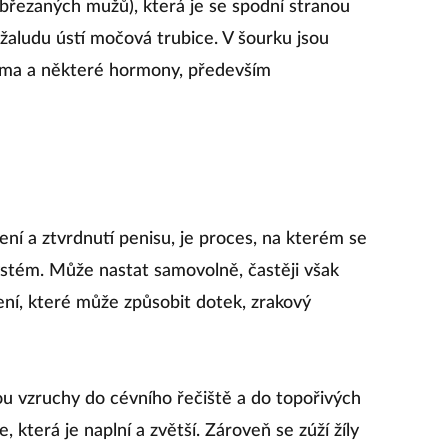
březaných mužů), která je se spodní stranou
žaludu ústí močová trubice. V šourku jsou
erma a některé hormony, především
ení a ztvrdnutí penisu, je proces, na kterém se
ystém. Může nastat samovolně, častěji však
ení, které může způsobit dotek, zrakový
u vzruchy do cévního řečiště a do topořivých
 která je naplní a zvětší. Zároveň se zúží žíly