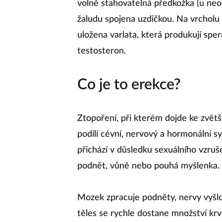
volně stahovatelná předkožka (u neo
žaludu spojena uzdičkou. Na vrcholu 
uložena varlata, která produkují sp
testosteron.
Co je to erekce?
Ztopoření, při kterém dojde ke zvětš
podílí cévní, nervový a hormonální s
přichází v důsledku sexuálního vzruš
podnět, vůně nebo pouhá myšlenka.
Mozek zpracuje podněty, nervy vyšlo
těles se rychle dostane množství krve,