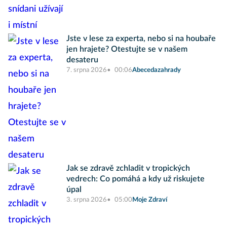
Jste v lese za experta, nebo si na houbaře
jen hrajete? Otestujte se v našem
desateru
7. srpna 2026
00:06
Abecedazahrady
Jak se zdravě zchladit v tropických
vedrech: Co pomáhá a kdy už riskujete
úpal
3. srpna 2026
05:00
Moje Zdraví