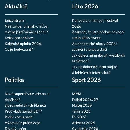
Aktuálně
Léto 2026
Epicentrum
Karlovarský filmový festival
Neštovice: příznaky, léčba
2026
V čem jezdí Yamal a Mesii?
Znamení, že jste potkali někoho
Kvízy pro seniory
z minulého života
Kalendář úplňků 2026
Astronomické úkazy 2026:
Co je bodycount?
zatmění slunce a další
Jak obléci miminko při vysokých
teplotách?
Jak na dokonalé letní mojito
6 lehkých letních salátů
Politika
Sport 2026
Nová superdávka: kdo na ní
MMA
dosáhne?
Fotbal 2026/27
Sjezd sudetských Němců
Hokej 2026
Proč vláda zavádí EET?
Tenis 2026
Padni komu padni
F1 2026
Výpověď z práce vzor
Atletika 2026
Divoký kačer
Cyklistika 2026