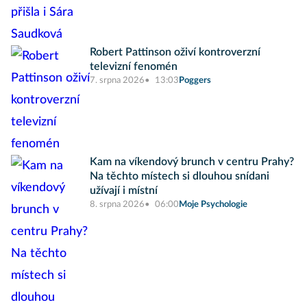
Robert Pattinson oživí kontroverzní
televizní fenomén
7. srpna 2026
13:03
Poggers
Kam na víkendový brunch v centru Prahy?
Na těchto místech si dlouhou snídani
užívají i místní
8. srpna 2026
06:00
Moje Psychologie