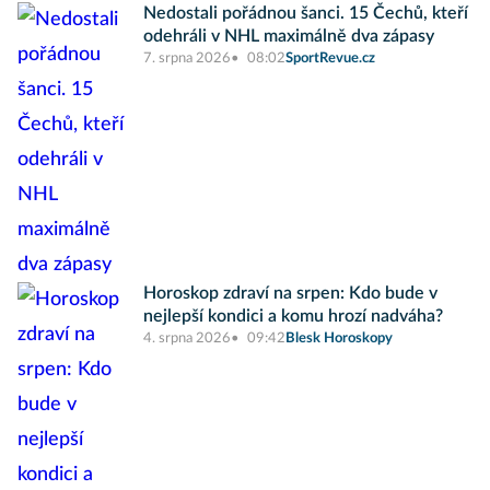
Nedostali pořádnou šanci. 15 Čechů, kteří
odehráli v NHL maximálně dva zápasy
7. srpna 2026
08:02
SportRevue.cz
Horoskop zdraví na srpen: Kdo bude v
nejlepší kondici a komu hrozí nadváha?
4. srpna 2026
09:42
Blesk Horoskopy