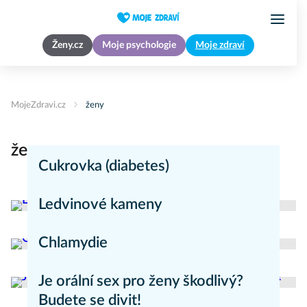
Ženy.cz
Moje psychologie
Moje zdraví
MojeZdravi.cz
ženy
ženy
Cukrovka (diabetes)
Nemoci
Ledvinové kameny
Nemoci
Chlamydie
Nemoci
Je orální sex pro ženy škodlivý?
Budete se divit!