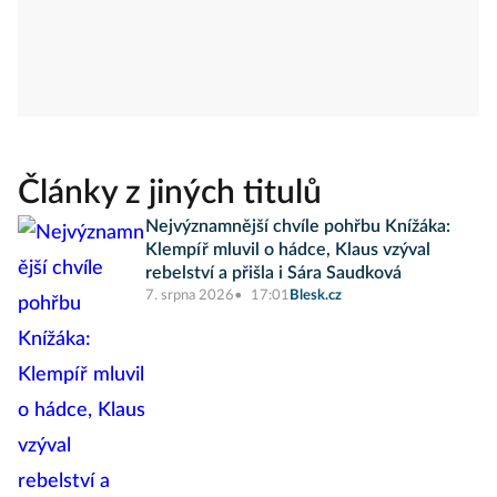
Články z jiných titulů
Nejvýznamnější chvíle pohřbu Knížáka:
Klempíř mluvil o hádce, Klaus vzýval
rebelství a přišla i Sára Saudková
7. srpna 2026
17:01
Blesk.cz