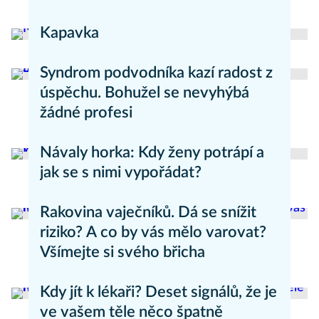
Zdravý životní styl
Kapavka
Nemoci
Syndrom podvodníka kazí radost z
úspěchu. Bohužel se nevyhýbá
žádné profesi
Zdravý životní styl
Návaly horka: Kdy ženy potrápí a
jak se s nimi vypořádat?
Zdravý životní styl
Rakovina vaječníků. Dá se snížit
riziko? A co by vás mělo varovat?
Všímejte si svého břicha
Zdravý životní styl
Kdy jít k lékaři? Deset signálů, že je
ve vašem těle něco špatně