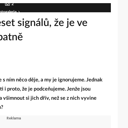
2
otogalerie
set signálů, že je ve
patně
se s ním něco děje, a my je ignorujeme. Jednak
ti i proto, že je podceňujeme. Jenže jsou
všimnout si jich dřív, než se z nich vyvine
u?