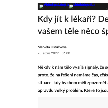
F
Kdy jít k lékaři? De
vašem těle něco š
Markéta Ostřížková
·
23. srpna 2022
06:00
Někdy k nám tělo vysílá signály, že 
proto, že na řešení nemáme čas, zčás
situace, kdy bychom měli zpozornět a 
opravdu velký problém. Které to jso