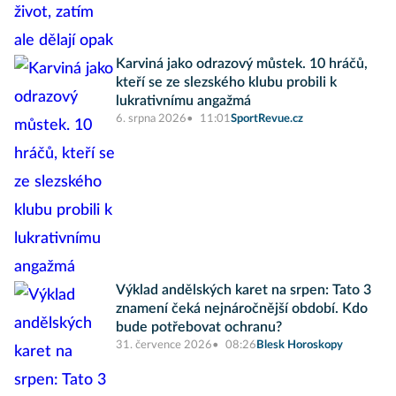
Karviná jako odrazový můstek. 10 hráčů,
kteří se ze slezského klubu probili k
lukrativnímu angažmá
6. srpna 2026
11:01
SportRevue.cz
Výklad andělských karet na srpen: Tato 3
znamení čeká nejnáročnější období. Kdo
bude potřebovat ochranu?
31. července 2026
08:26
Blesk Horoskopy