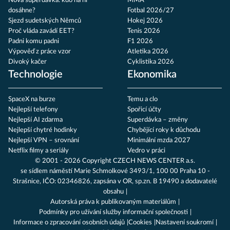
Nová superdávka: kdo na ní
MMA
dosáhne?
Fotbal 2026/27
Sjezd sudetských Němců
Hokej 2026
Proč vláda zavádí EET?
Tenis 2026
Padni komu padni
F1 2026
Výpověď z práce vzor
Atletika 2026
Divoký kačer
Cyklistika 2026
Technologie
Ekonomika
SpaceX na burze
Temu a clo
Nejlepší telefony
Spořicí účty
Nejlepší AI zdarma
Superdávka – změny
Nejlepší chytré hodinky
Chybějící roky k důchodu
Nejlepší VPN – srovnání
Minimální mzda 2027
Netflix filmy a seriály
Vedro v práci
© 2001 - 2026 Copyright
CZECH NEWS CENTER a.s.
se sídlem náměstí Marie Schmolkové 3493/1, 100 00 Praha 10 -
Strašnice, IČO: 02346826, zapsána v OR, sp.zn. B 19490 a dodavatelé
obsahu
Autorská práva k publikovaným materiálům
Podmínky pro užívání služby informační společnosti
Informace o zpracování osobních údajů
Cookies
Nastavení soukromí