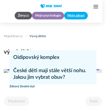
Ženy.cz
Moje psychologie
Moje zdraví
MojeZdravi.cz
Vývoj dítěte
vývoj dítěte
Oidipovský komplex
Nemoci
České děti mají stále větší nohu.
Jakou jim vybrat obuv?
Zdravý životní styl
Předchozí
Další