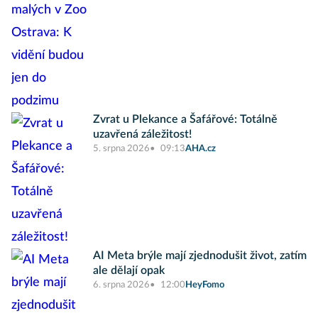
Zvrat u Plekance a Šafářové: Totálně
uzavřená záležitost!
5. srpna 2026
09:13
AHA.cz
AI Meta brýle mají zjednodušit život, zatím
ale dělají opak
6. srpna 2026
12:00
HeyFomo