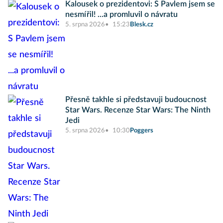
Kalousek o prezidentovi: S Pavlem jsem se
nesmířil! ...a promluvil o návratu
5. srpna 2026
15:23
Blesk.cz
Přesně takhle si představuji budoucnost
Star Wars. Recenze Star Wars: The Ninth
Jedi
5. srpna 2026
10:30
Poggers