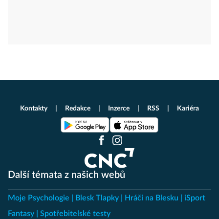
Kontakty
Redakce
Inzerce
RSS
Kariéra
Další témata z našich webů
Moje Psychologie
Blesk Tlapky
Hráči na Blesku
iSport
Fantasy
Spotřebitelské testy