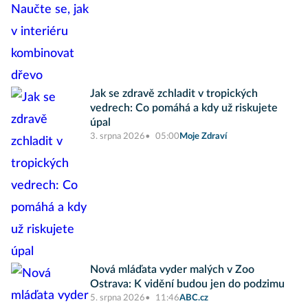
Jak se zdravě zchladit v tropických
vedrech: Co pomáhá a kdy už riskujete
úpal
3. srpna 2026
05:00
Moje Zdraví
Nová mláďata vyder malých v Zoo
Ostrava: K vidění budou jen do podzimu
5. srpna 2026
11:46
ABC.cz