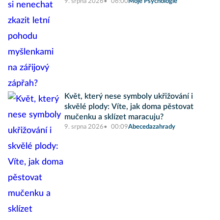
9. srpna 2026
06:00
Moje Psychologie
Květ, který nese symboly ukřižování i
skvělé plody: Víte, jak doma pěstovat
mučenku a sklízet maracuju?
9. srpna 2026
00:09
Abecedazahrady