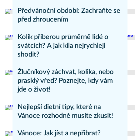
Psychika
Předvánoční období: Zachraňte se
před zhroucením
Zdravý životní styl
Kolik přiberou průměrně lidé o
svátcích? A jak kila nejrychleji
shodit?
Hubnutí
Žlučníkový záchvat, kolika, nebo
prasklý vřed? Poznejte, kdy vám
jde o život!
Zdravý životní styl
Nejlepší dietní tipy, které na
Vánoce rozhodně musíte zkusit!
Hubnutí
Vánoce: Jak jíst a nepřibrat?