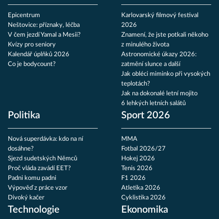
Epicentrum
Karlovarský filmový festival
Neštovice: příznaky, léčba
2026
V čem jezdí Yamal a Mesii?
Znamení, že jste potkali někoho
Kvízy pro seniory
z minulého života
Kalendář úplňků 2026
Astronomické úkazy 2026:
Co je bodycount?
zatmění slunce a další
Jak obléci miminko při vysokých
teplotách?
Jak na dokonalé letní mojito
6 lehkých letních salátů
Politika
Sport 2026
Nová superdávka: kdo na ní
MMA
dosáhne?
Fotbal 2026/27
Sjezd sudetských Němců
Hokej 2026
Proč vláda zavádí EET?
Tenis 2026
Padni komu padni
F1 2026
Výpověď z práce vzor
Atletika 2026
Divoký kačer
Cyklistika 2026
Technologie
Ekonomika