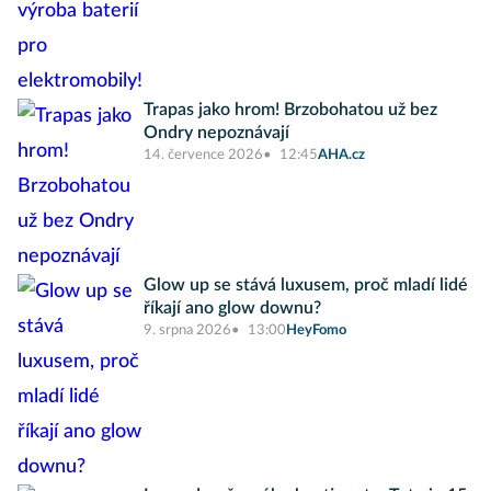
Trapas jako hrom! Brzobohatou už bez
Ondry nepoznávají
14. července 2026
12:45
AHA.cz
Glow up se stává luxusem, proč mladí lidé
říkají ano glow downu?
9. srpna 2026
13:00
HeyFomo