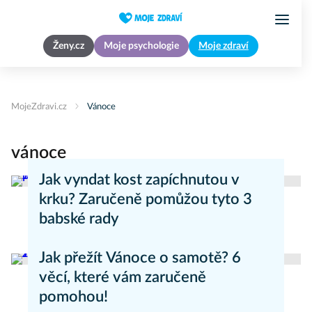
Ženy.cz
Moje psychologie
Moje zdraví
MojeZdravi.cz
Vánoce
vánoce
Jak vyndat kost zapíchnutou v
krku? Zaručeně pomůžou tyto 3
babské rady
Zdravý životní styl
Jak přežít Vánoce o samotě? 6
věcí, které vám zaručeně
pomohou!