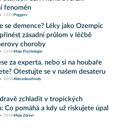
ní fenomén
13:03
Poggers
e se demence? Léky jako Ozempic
řinést zásadní průlom v léčbě
merovy choroby
12:00
Moje Psychologie
lese za experta, nebo si na houbaře
jete? Otestujte se v našem desateru
00:06
Abecedazahrady
zdravě zchladit v tropických
: Co pomáhá a kdy už riskujete úpal
05:00
Moje Zdraví