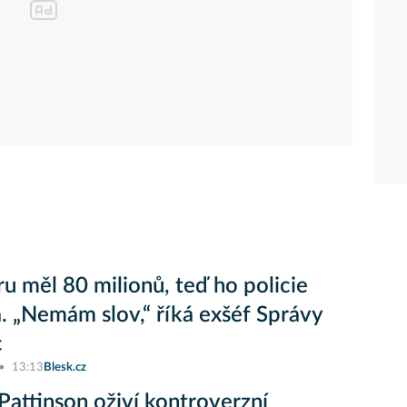
ru měl 80 milionů, teď ho policie
a. „Nemám slov,“ říká exšéf Správy
c
13:13
Blesk.cz
Pattinson oživí kontroverzní