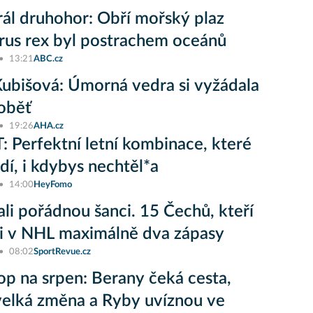
ál druhohor: Obří mořský plaz
rus rex byl postrachem oceánů
13:21
ABC.cz
ubišová: Úmorná vedra si vyžádala
oběť
19:26
AHA.cz
 Perfektní letní kombinace, které
adí, i kdybys nechtěl*a
14:00
HeyFomo
li pořádnou šanci. 15 Čechů, kteří
i v NHL maximálně dva zápasy
08:02
SportRevue.cz
op na srpen: Berany čeká cesta,
elká změna a Ryby uvíznou ve