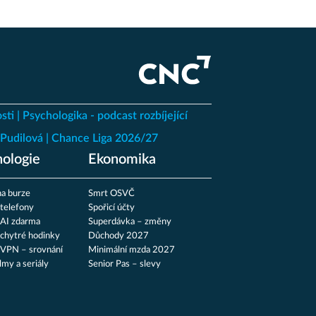
sti
Psychologika - podcast rozbíjející
Pudilová
Chance Liga 2026/27
ologie
Ekonomika
a burze
Smrt OSVČ
 telefony
Spořicí účty
 AI zdarma
Superdávka – změny
 chytré hodinky
Důchody 2027
 VPN – srovnání
Minimální mzda 2027
ilmy a seriály
Senior Pas – slevy