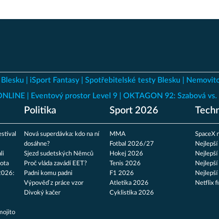
 Blesku
iSport Fantasy
Spotřebitelské testy Blesku
Nemovito
 ONLINE
Eventový prostor Level 9
OKTAGON 92: Szabová vs. 
Politika
Sport 2026
Techn
stival
Nová superdávka: kdo na ní
MMA
SpaceX n
dosáhne?
Fotbal 2026/27
Nejlepší
li
Sjezd sudetských Němců
Hokej 2026
Nejlepší
ota
Proč vláda zavádí EET?
Tenis 2026
Nejlepší
2026:
Padni komu padni
F1 2026
Nejlepší
Výpověď z práce vzor
Atletika 2026
Netflix f
Divoký kačer
Cyklistika 2026
mojito