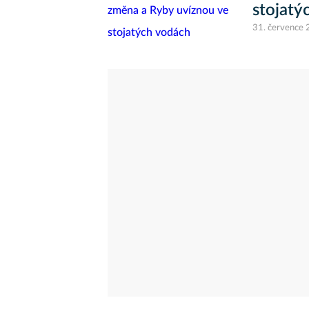
stojatý
31. července