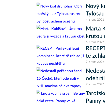
Nový kr
Tylosau
4. srpna 2026
Marta K
krutou 
6. srpna 2026
RECEPT:
tě zchl
7. srpna 2026
Nedosta
odehrál
7. srpna 2026
Tarotsk
Panny v