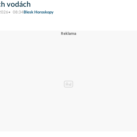
ch vodách
 2026
08:34
Blesk Horoskopy