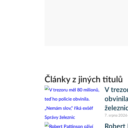
Články z jiných titulů
V trezo
obvinil
železni
7. srpna 2026
Robert 