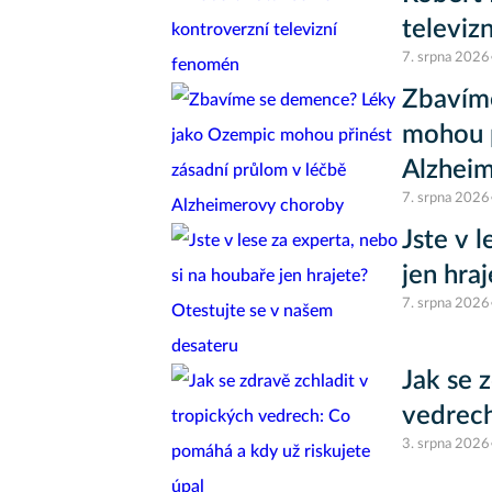
televiz
7. srpna 2026
Zbavím
mohou p
Alzhei
7. srpna 2026
Jste v 
jen hra
7. srpna 2026
Jak se 
vedrech
3. srpna 2026