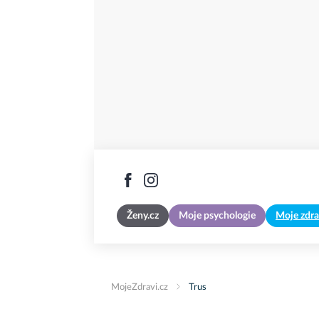
Ženy.cz
Moje psychologie
Moje zdra
MojeZdravi.cz
Trus