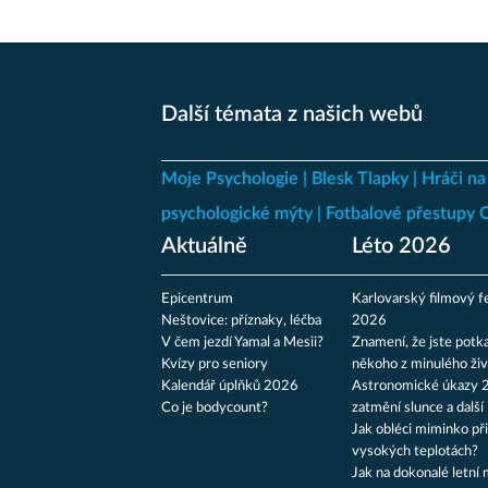
Další témata z našich webů
Moje Psychologie
Blesk Tlapky
Hráči na
psychologické mýty
Fotbalové přestupy
Aktuálně
Léto 2026
Epicentrum
Karlovarský filmový fe
Neštovice: příznaky, léčba
2026
V čem jezdí Yamal a Mesii?
Znamení, že jste potka
Kvízy pro seniory
někoho z minulého živ
Kalendář úplňků 2026
Astronomické úkazy 
Co je bodycount?
zatmění slunce a další
Jak obléci miminko při
vysokých teplotách?
Jak na dokonalé letní 