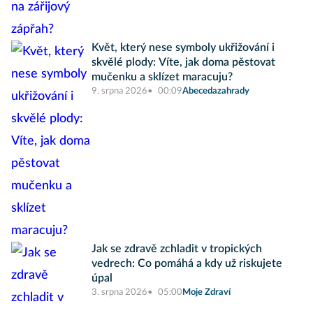
Květ, který nese symboly ukřižování i
skvělé plody: Víte, jak doma pěstovat
mučenku a sklízet maracuju?
9. srpna 2026
00:09
Abecedazahrady
Jak se zdravě zchladit v tropických
vedrech: Co pomáhá a kdy už riskujete
úpal
3. srpna 2026
05:00
Moje Zdraví