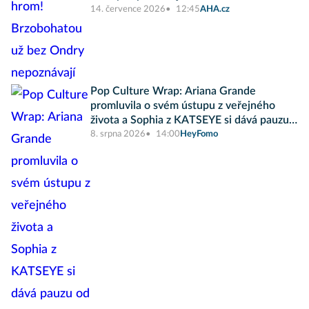
14. července 2026
12:45
AHA.cz
Pop Culture Wrap: Ariana Grande
promluvila o svém ústupu z veřejného
života a Sophia z KATSEYE si dává pauzu
od skupiny
8. srpna 2026
14:00
HeyFomo