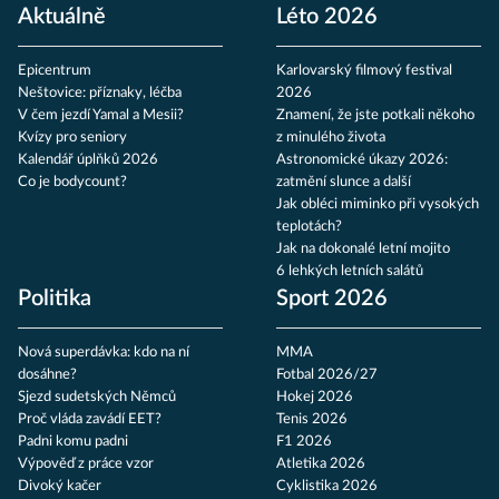
Aktuálně
Léto 2026
Epicentrum
Karlovarský filmový festival
Neštovice: příznaky, léčba
2026
V čem jezdí Yamal a Mesii?
Znamení, že jste potkali někoho
Kvízy pro seniory
z minulého života
Kalendář úplňků 2026
Astronomické úkazy 2026:
Co je bodycount?
zatmění slunce a další
Jak obléci miminko při vysokých
teplotách?
Jak na dokonalé letní mojito
6 lehkých letních salátů
Politika
Sport 2026
Nová superdávka: kdo na ní
MMA
dosáhne?
Fotbal 2026/27
Sjezd sudetských Němců
Hokej 2026
Proč vláda zavádí EET?
Tenis 2026
Padni komu padni
F1 2026
Výpověď z práce vzor
Atletika 2026
Divoký kačer
Cyklistika 2026