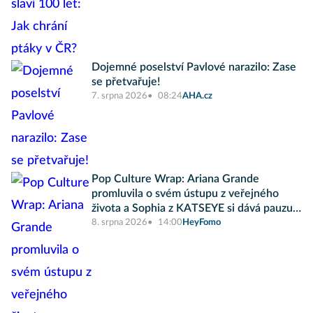
Dojemné poselství Pavlové narazilo: Zase
se přetvařuje!
7. srpna 2026
08:24
AHA.cz
Pop Culture Wrap: Ariana Grande
promluvila o svém ústupu z veřejného
života a Sophia z KATSEYE si dává pauzu
od skupiny
8. srpna 2026
14:00
HeyFomo