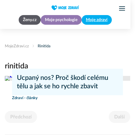
Ženy.cz
Moje psychologie
Moje zdraví
MojeZdravi.cz
Rinitida
rinitida
Ucpaný nos? Proč škodí celému
tělu a jak se ho rychle zbavit
Zdraví - články
Předchozí
Další