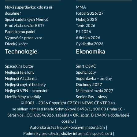
Nová superdávka: kdo na ní
MMA
dosáhne?
Fotbal 2026/27
Sjezd sudetských Němců
Hokej 2026
Proč vláda zavádí EET?
Tenis 2026
Padni komu padni
F1 2026
Výpověď z práce vzor
Atletika 2026
Divoký kačer
Cyklistika 2026
Technologie
Ekonomika
SpaceX na burze
Smrt OSVČ
Nejlepší telefony
Spořicí účty
Nejlepší AI zdarma
Superdávka – změny
Nejlepší chytré hodinky
Důchody 2027
Nejlepší VPN – srovnání
Minimální mzda 2027
Netflix filmy a seriály
Senior Pas – slevy
© 2001 - 2026 Copyright
CZECH NEWS CENTER a.s.
se sídlem náměstí Marie Schmolkové 3493/1, 100 00 Praha 10 -
Strašnice, IČO: 02346826, zapsána v OR, sp.zn. B 19490 a dodavatelé
obsahu
Autorská práva k publikovaným materiálům
Podmínky pro užívání služby informační společnosti