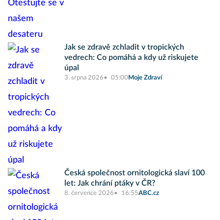
Jak se zdravě zchladit v tropických
vedrech: Co pomáhá a kdy už riskujete
úpal
3. srpna 2026
05:00
Moje Zdraví
Česká společnost ornitologická slaví 100
let: Jak chrání ptáky v ČR?
8. července 2026
16:55
ABC.cz