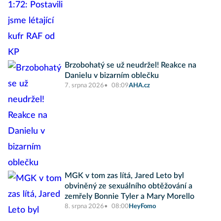
Brzobohatý se už neudržel! Reakce na
Danielu v bizarním oblečku
7. srpna 2026
08:09
AHA.cz
MGK v tom zas lítá, Jared Leto byl
obviněný ze sexuálního obtěžování a
zemřely Bonnie Tyler a Mary Morello
8. srpna 2026
08:00
HeyFomo