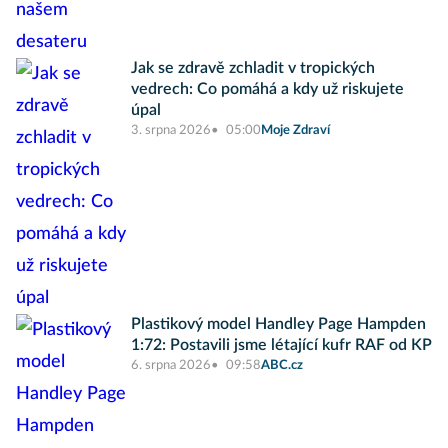
Jak se zdravě zchladit v tropických
vedrech: Co pomáhá a kdy už riskujete
úpal
3. srpna 2026
05:00
Moje Zdraví
Plastikový model Handley Page Hampden
1:72: Postavili jsme létající kufr RAF od KP
6. srpna 2026
09:58
ABC.cz