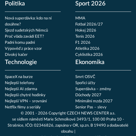
Politika
Sport 2026
Nová superdávka: kdo na ní
MMA
dosáhne?
Fotbal 2026/27
Sjezd sudetských Němců
Hokej 2026
Proč vláda zavádí EET?
Tenis 2026
Padni komu padni
F1 2026
Výpověď z práce vzor
Atletika 2026
Divoký kačer
Cyklistika 2026
Technologie
Ekonomika
SpaceX na burze
Smrt OSVČ
Nejlepší telefony
Spořicí účty
Nejlepší AI zdarma
Superdávka – změny
Nejlepší chytré hodinky
Důchody 2027
Nejlepší VPN – srovnání
Minimální mzda 2027
Netflix filmy a seriály
Senior Pas – slevy
© 2001 - 2026 Copyright
CZECH NEWS CENTER a.s.
se sídlem náměstí Marie Schmolkové 3493/1, 100 00 Praha 10 -
Strašnice, IČO: 02346826, zapsána v OR, sp.zn. B 19490 a dodavatelé
obsahu