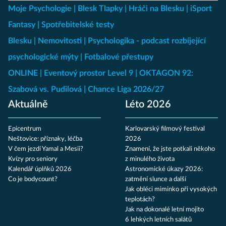
Moje Psychologie
Blesk Tlapky
Hráči na Blesku
iSport
Fantasy
Spotřebitelské testy
Blesku
Nemovitosti
Psychologika - podcast rozbíjející
psychologické mýty
Fotbalové přestupy
ONLINE
Eventový prostor Level 9
OKTAGON 92:
Szabová vs. Pudilová
Chance Liga 2026/27
Aktuálně
Léto 2026
Epicentrum
Karlovarský filmový festival
Neštovice: příznaky, léčba
2026
V čem jezdí Yamal a Mesii?
Znamení, že jste potkali někoho
Kvízy pro seniory
z minulého života
Kalendář úplňků 2026
Astronomické úkazy 2026:
Co je bodycount?
zatmění slunce a další
Jak obléci miminko při vysokých
teplotách?
Jak na dokonalé letní mojito
6 lehkých letních salátů