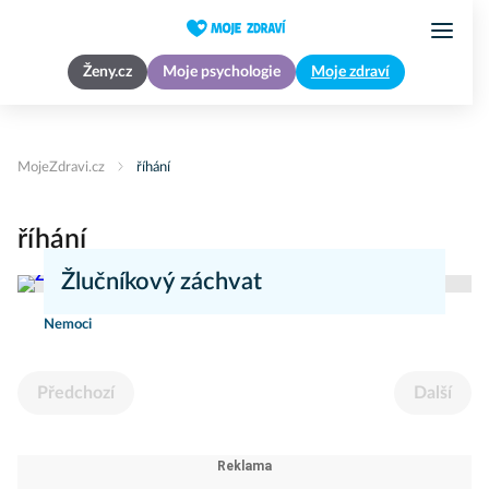
Ženy.cz
Moje psychologie
Moje zdraví
MojeZdravi.cz
říhání
říhání
Žlučníkový záchvat
Nemoci
Předchozí
Další