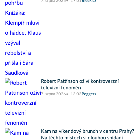
7. srpna 2026
17:01
Blesk.cz
Robert Pattinson oživí kontroverzní
televizní fenomén
7. srpna 2026
13:03
Poggers
Kam na víkendový brunch v centru Prahy?
Na těchto místech si dlouhou snídani