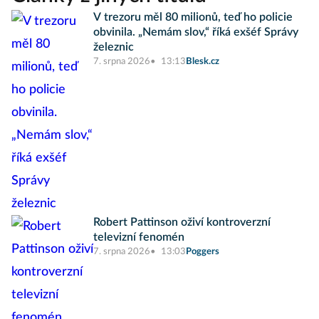
V trezoru měl 80 milionů, teď ho policie
obvinila. „Nemám slov,“ říká exšéf Správy
železnic
7. srpna 2026
13:13
Blesk.cz
Robert Pattinson oživí kontroverzní
televizní fenomén
7. srpna 2026
13:03
Poggers