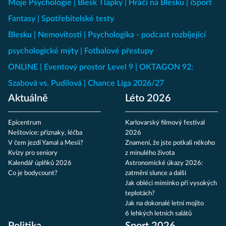
Moje Psychologie
Blesk Tlapky
Hráči na Blesku
iSport
Fantasy
Spotřebitelské testy
Blesku
Nemovitosti
Psychologika - podcast rozbíjející
psychologické mýty
Fotbalové přestupy
ONLINE
Eventový prostor Level 9
OKTAGON 92:
Szabová vs. Pudilová
Chance Liga 2026/27
Aktuálně
Léto 2026
Epicentrum
Karlovarský filmový festival
Neštovice: příznaky, léčba
2026
V čem jezdí Yamal a Mesii?
Znamení, že jste potkali někoho
Kvízy pro seniory
z minulého života
Kalendář úplňků 2026
Astronomické úkazy 2026:
Co je bodycount?
zatmění slunce a další
Jak obléci miminko při vysokých
teplotách?
Jak na dokonalé letní mojito
6 lehkých letních salátů