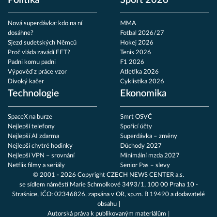
Politika
Sport 2026
Nová superdávka: kdo na ní
MMA
dosáhne?
Fotbal 2026/27
Sjezd sudetských Němců
Hokej 2026
Proč vláda zavádí EET?
Tenis 2026
Padni komu padni
F1 2026
Výpověď z práce vzor
Atletika 2026
Divoký kačer
Cyklistika 2026
Technologie
Ekonomika
SpaceX na burze
Smrt OSVČ
Nejlepší telefony
Spořicí účty
Nejlepší AI zdarma
Superdávka – změny
Nejlepší chytré hodinky
Důchody 2027
Nejlepší VPN – srovnání
Minimální mzda 2027
Netflix filmy a seriály
Senior Pas – slevy
© 2001 - 2026 Copyright
CZECH NEWS CENTER a.s.
se sídlem náměstí Marie Schmolkové 3493/1, 100 00 Praha 10 -
Strašnice, IČO: 02346826, zapsána v OR, sp.zn. B 19490 a dodavatelé
obsahu
Autorská práva k publikovaným materiálům