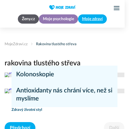
Ženy.cz
Moje psychologie
Moje zdraví
MojeZdravi.cz
Rakovina tlustého střeva
rakovina tlustého střeva
Kolonoskopie
Vyšetření
Antioxidanty nás chrání více, než si
myslíme
Zdravý životní styl
Předchozí
Další