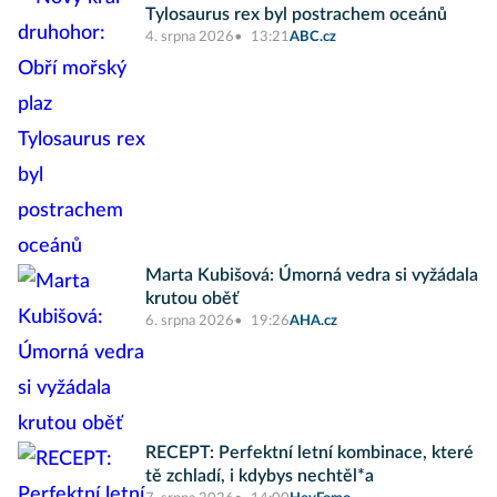
Tylosaurus rex byl postrachem oceánů
4. srpna 2026
13:21
ABC.cz
Marta Kubišová: Úmorná vedra si vyžádala
krutou oběť
6. srpna 2026
19:26
AHA.cz
RECEPT: Perfektní letní kombinace, které
tě zchladí, i kdybys nechtěl*a