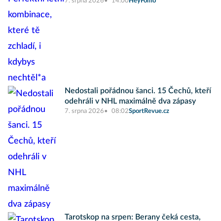
7. srpna 2026
14:00
HeyFomo
Nedostali pořádnou šanci. 15 Čechů, kteří
odehráli v NHL maximálně dva zápasy
7. srpna 2026
08:02
SportRevue.cz
Tarotskop na srpen: Berany čeká cesta,