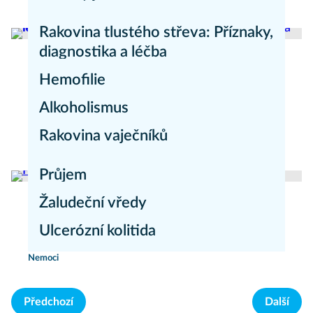
Nemoci
Rakovina tlustého střeva: Příznaky,
diagnostika a léčba
Hemofilie
Zdravý životní styl
Alkoholismus
Nemoci
Rakovina vaječníků
Nemoci
Nemoci
Průjem
Žaludeční vředy
Nemoci
Ulcerózní kolitida
Nemoci
Nemoci
Předchozí
Další