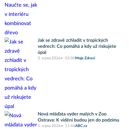
Jak se zdravě zchladit v tropických
vedrech: Co pomáhá a kdy už riskujete
úpal
3. srpna 2026
05:00
Moje Zdraví
Nová mláďata vyder malých v Zoo
Ostrava: K vidění budou jen do podzimu
5. srpna 2026
11:46
ABC.cz