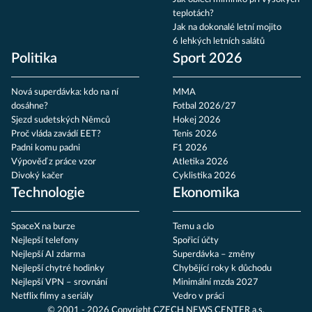
teplotách?
Jak na dokonalé letní mojito
6 lehkých letních salátů
Politika
Sport 2026
Nová superdávka: kdo na ní
MMA
dosáhne?
Fotbal 2026/27
Sjezd sudetských Němců
Hokej 2026
Proč vláda zavádí EET?
Tenis 2026
Padni komu padni
F1 2026
Výpověď z práce vzor
Atletika 2026
Divoký kačer
Cyklistika 2026
Technologie
Ekonomika
SpaceX na burze
Temu a clo
Nejlepší telefony
Spořicí účty
Nejlepší AI zdarma
Superdávka – změny
Nejlepší chytré hodinky
Chybějící roky k důchodu
Nejlepší VPN – srovnání
Minimální mzda 2027
Netflix filmy a seriály
Vedro v práci
© 2001 - 2026 Copyright
CZECH NEWS CENTER a.s.