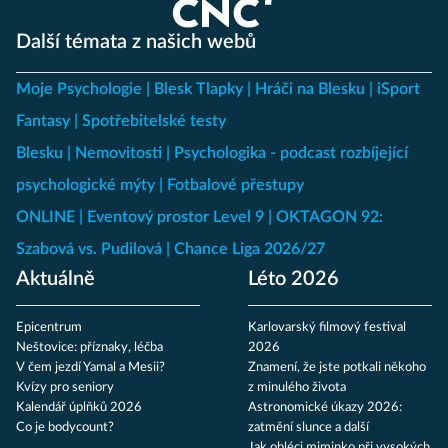
Další témata z našich webů
Moje Psychologie
Blesk Tlapky
Hráči na Blesku
iSport
Fantasy
Spotřebitelské testy
Blesku
Nemovitosti
Psychologika - podcast rozbíjející
psychologické mýty
Fotbalové přestupy
ONLINE
Eventový prostor Level 9
OKTAGON 92:
Szabová vs. Pudilová
Chance Liga 2026/27
Aktuálně
Léto 2026
Epicentrum
Karlovarský filmový festival
Neštovice: příznaky, léčba
2026
V čem jezdí Yamal a Mesii?
Znamení, že jste potkali někoho
Kvízy pro seniory
z minulého života
Kalendář úplňků 2026
Astronomické úkazy 2026:
Co je bodycount?
zatmění slunce a další
Jak obléci miminko při vysokých