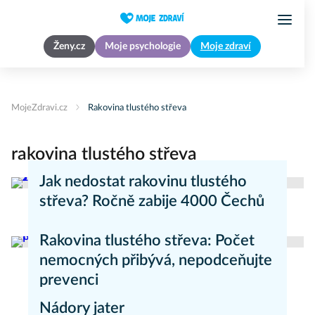
Ženy.cz
Moje psychologie
Moje zdraví
MojeZdravi.cz
Rakovina tlustého střeva
rakovina tlustého střeva
Jak nedostat rakovinu tlustého
střeva? Ročně zabije 4000 Čechů
Zdravý životní styl
Rakovina tlustého střeva: Počet
nemocných přibývá, nepodceňujte
prevenci
Nádory jater
Zdravý životní styl