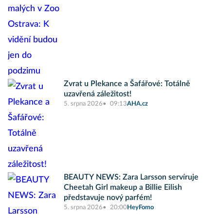
Zvrat u Plekance a Šafářové: Totálně
uzavřená záležitost!
5. srpna 2026
09:13
AHA.cz
BEAUTY NEWS: Zara Larsson servíruje
Cheetah Girl makeup a Billie Eilish
představuje nový parfém!
5. srpna 2026
20:00
HeyFomo