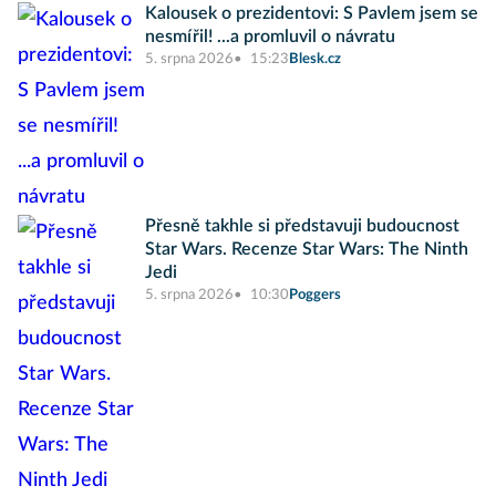
Kalousek o prezidentovi: S Pavlem jsem se
nesmířil! ...a promluvil o návratu
5. srpna 2026
15:23
Blesk.cz
Přesně takhle si představuji budoucnost
Star Wars. Recenze Star Wars: The Ninth
Jedi
5. srpna 2026
10:30
Poggers