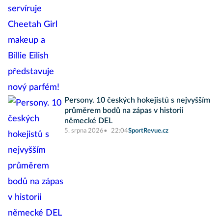
Persony. 10 českých hokejistů s nejvyšším
průměrem bodů na zápas v historii
německé DEL
5. srpna 2026
22:04
SportRevue.cz