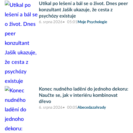
Utíkal po lešení a bál se o život. Dnes peer
konzultant Jašík ukazuje, že cesta z
psychózy existuje
6. srpna 2026
05:01
Moje Psychologie
Konec nudného ladění do jednoho dekoru:
Naučte se, jak v interiéru kombinovat
dřevo
6. srpna 2026
00:05
Abecedazahrady