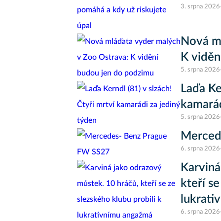
3. srpna 2026
Nová ml
K viděn
5. srpna 2026
Laďa Ke
kamarád
5. srpna 2026
Merced
6. srpna 2026
Karviná
kteří se
lukrati
6. srpna 2026