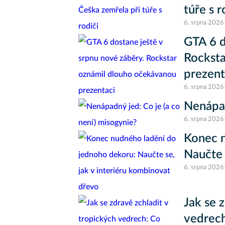
túře s r
6. srpna 2026
GTA 6 d
Rocksta
prezent
6. srpna 2026
Nenápad
6. srpna 2026
Konec n
Naučte 
6. srpna 2026
Jak se 
vedrech