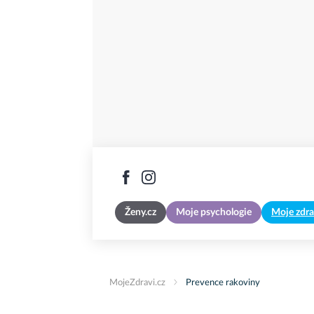
Ženy.cz
Moje psychologie
Moje zdra
MojeZdravi.cz
Prevence rakoviny