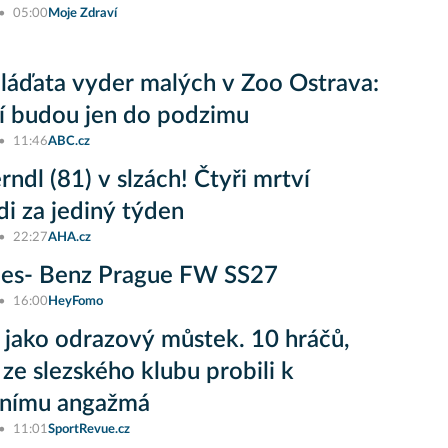
05:00
Moje Zdraví
áďata vyder malých v Zoo Ostrava:
í budou jen do podzimu
11:46
ABC.cz
rndl (81) v slzách! Čtyři mrtví
i za jediný týden
22:27
AHA.cz
es- Benz Prague FW SS27
16:00
HeyFomo
 jako odrazový můstek. 10 hráčů,
 ze slezského klubu probili k
vnímu angažmá
11:01
SportRevue.cz