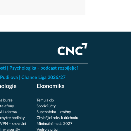
sti
Psychologika - podcast rozbíjející
Pudilová
Chance Liga 2026/27
ologie
Ekonomika
a burze
Temu a clo
 telefony
Spořicí účty
 AI zdarma
Superdávka – změny
 chytré hodinky
Chybějící roky k důchodu
 VPN – srovnání
Minimální mzda 2027
ilmy a seriály
Vedro v práci