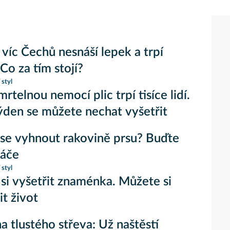
 víc Čechů nesnáší lepek a trpí
Co za tím stojí?
 styl
rtelnou nemocí plic trpí tisíce lidí.
ýden se můžete nechat vyšetřit
se vyhnout rakovině prsu? Buďte
táče
 styl
si vyšetřit znaménka. Můžete si
it život
a tlustého střeva: Už naštěstí