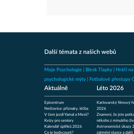
Další témata z našich webů
Moje Psychologie
Blesk Tlapky
Hráči na
psychologické mýty
Fotbalové přestupy
Aktuálně
Léto 2026
Epicentrum
Karlovarský filmový fe
Neštovice: příznaky, léčba
2026
V čem jezdí Yamal a Mesii?
Znamení, že jste potka
Kvízy pro seniory
někoho z minulého živ
Kalendář úplňků 2026
Astronomické úkazy 
Co je bodycount?
zatmění slunce a další