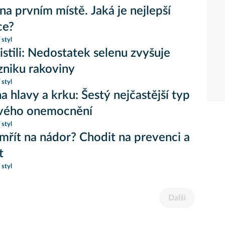
na prvním místě. Jaká je nejlepší
ce?
 styl
jistili: Nedostatek selenu zvyšuje
vzniku rakoviny
 styl
a hlavy a krku: Šestý nejčastější typ
vého onemocnění
 styl
mřít na nádor? Chodit na prevenci a
t
 styl
Další