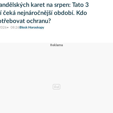
andělských karet na srpen: Tato 3
 čeká nejnáročnější období. Kdo
otřebovat ochranu?
 2026
08:26
Blesk Horoskopy