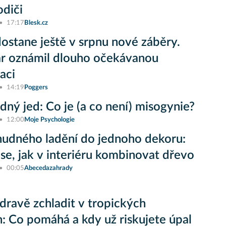
odiči
17:17
Blesk.cz
ostane ještě v srpnu nové záběry.
r oznámil dlouho očekávanou
aci
14:19
Poggers
ný jed: Co je (a co není) misogynie?
12:00
Moje Psychologie
udného ladění do jednoho dekoru:
se, jak v interiéru kombinovat dřevo
00:05
Abecedazahrady
zdravě zchladit v tropických
: Co pomáhá a kdy už riskujete úpal