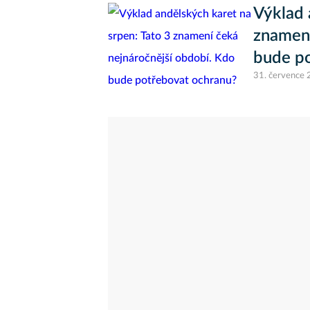
Výklad 
znamení
bude p
31. července