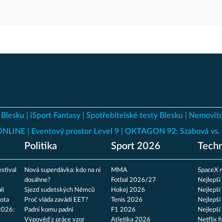
 Blesku
iSport Fantasy
Spotřebitelské testy Blesku
Nemovito
 ONLINE
Eventový prostor Level 9
OKTAGON 92: Szabová vs. 
Politika
Sport 2026
Techn
stival
Nová superdávka: kdo na ní
MMA
SpaceX n
dosáhne?
Fotbal 2026/27
Nejlepší
li
Sjezd sudetských Němců
Hokej 2026
Nejlepší
ota
Proč vláda zavádí EET?
Tenis 2026
Nejlepší
2026:
Padni komu padni
F1 2026
Nejlepší
Výpověď z práce vzor
Atletika 2026
Netflix f