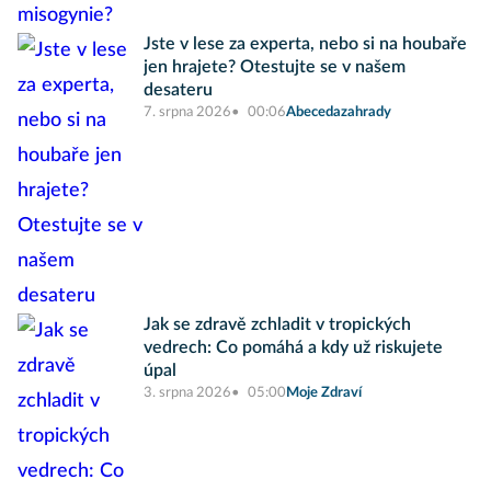
Jste v lese za experta, nebo si na houbaře
jen hrajete? Otestujte se v našem
desateru
7. srpna 2026
00:06
Abecedazahrady
Jak se zdravě zchladit v tropických
vedrech: Co pomáhá a kdy už riskujete
úpal
3. srpna 2026
05:00
Moje Zdraví