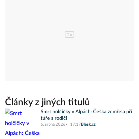
Články z jiných titulů
Smrt holčičky v Alpách: Češka zemřela při
túře s rodiči
6. srpna 2026
17:17
Blesk.cz