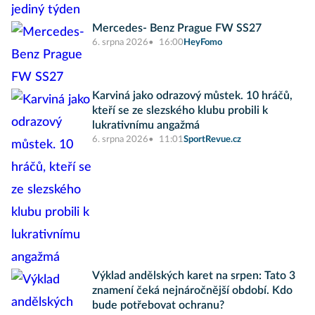
Mercedes- Benz Prague FW SS27
6. srpna 2026
16:00
HeyFomo
Karviná jako odrazový můstek. 10 hráčů,
kteří se ze slezského klubu probili k
lukrativnímu angažmá
6. srpna 2026
11:01
SportRevue.cz
Výklad andělských karet na srpen: Tato 3
znamení čeká nejnáročnější období. Kdo
bude potřebovat ochranu?