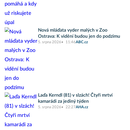
Nová mláďata vyder malých v Zoo
Ostrava: K vidění budou jen do podzimu
5. srpna 2026
11:46
ABC.cz
Laďa Kerndl (81) v slzách! Čtyři mrtví
kamarádi za jediný týden
5. srpna 2026
22:27
AHA.cz