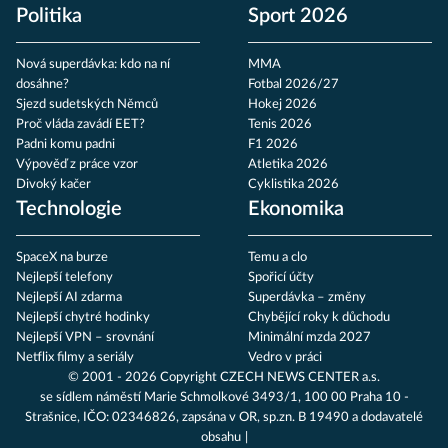
Politika
Sport 2026
Nová superdávka: kdo na ní
MMA
dosáhne?
Fotbal 2026/27
Sjezd sudetských Němců
Hokej 2026
Proč vláda zavádí EET?
Tenis 2026
Padni komu padni
F1 2026
Výpověď z práce vzor
Atletika 2026
Divoký kačer
Cyklistika 2026
Technologie
Ekonomika
SpaceX na burze
Temu a clo
Nejlepší telefony
Spořicí účty
Nejlepší AI zdarma
Superdávka – změny
Nejlepší chytré hodinky
Chybějící roky k důchodu
Nejlepší VPN – srovnání
Minimální mzda 2027
Netflix filmy a seriály
Vedro v práci
© 2001 - 2026 Copyright
CZECH NEWS CENTER a.s.
se sídlem náměstí Marie Schmolkové 3493/1, 100 00 Praha 10 -
Strašnice, IČO: 02346826, zapsána v OR, sp.zn. B 19490 a dodavatelé
obsahu