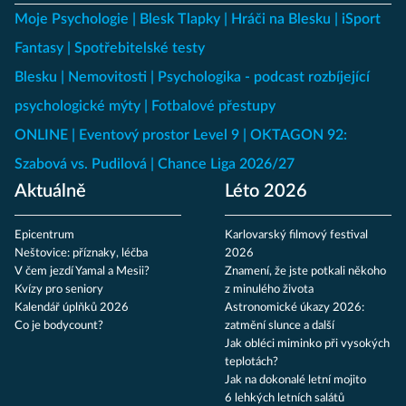
Moje Psychologie
Blesk Tlapky
Hráči na Blesku
iSport
Fantasy
Spotřebitelské testy
Blesku
Nemovitosti
Psychologika - podcast rozbíjející
psychologické mýty
Fotbalové přestupy
ONLINE
Eventový prostor Level 9
OKTAGON 92:
Szabová vs. Pudilová
Chance Liga 2026/27
Aktuálně
Léto 2026
Epicentrum
Karlovarský filmový festival
Neštovice: příznaky, léčba
2026
V čem jezdí Yamal a Mesii?
Znamení, že jste potkali někoho
Kvízy pro seniory
z minulého života
Kalendář úplňků 2026
Astronomické úkazy 2026:
Co je bodycount?
zatmění slunce a další
Jak obléci miminko při vysokých
teplotách?
Jak na dokonalé letní mojito
6 lehkých letních salátů