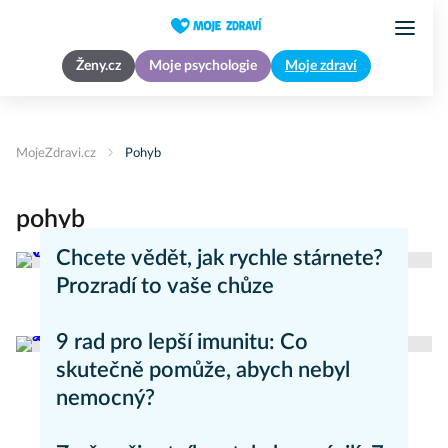
Ženy.cz
Moje psychologie
Moje zdraví
MojeZdravi.cz
Pohyb
pohyb
Chcete vědět, jak rychle stárnete?
Prozradí to vaše chůze
Zdravý životní styl
9 rad pro lepší imunitu: Co
skutečně pomůže, abych nebyl
nemocný?
Zdravý životní styl