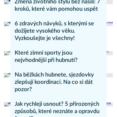
Změna životního stylu bez násilí: 7
kroků, které vám pomohou uspět
Zdravý životní styl
6 zdravých návyků, s kterými se
dožijete vysokého věku.
Vyzkoušejte je všechny!
Anti-aging
Které zimní sporty jsou
nejvhodnější při hubnutí?
Hubnutí
Na běžkách hubnete, sjezdovky
zlepšují koordinaci. Na co si dát
pozor?
Hubnutí
Jak rychleji usnout? 5 přirozených
způsobů, které neznáte a opravdu