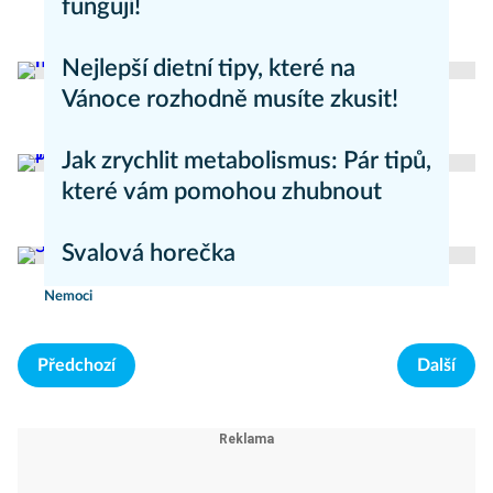
fungují!
Zdravý životní styl
Nejlepší dietní tipy, které na
Vánoce rozhodně musíte zkusit!
Hubnutí
Jak zrychlit metabolismus: Pár tipů,
které vám pomohou zhubnout
Hubnutí
Svalová horečka
Nemoci
Předchozí
Další