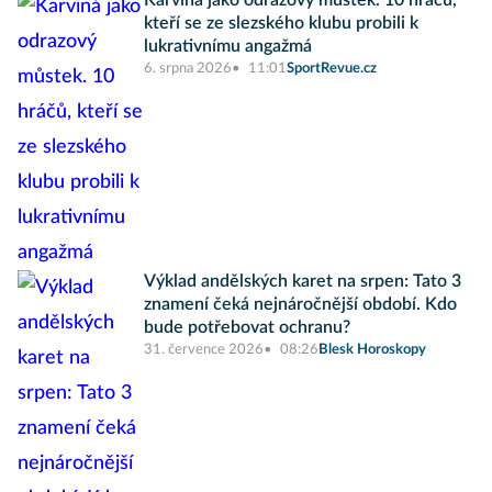
Karviná jako odrazový můstek. 10 hráčů,
kteří se ze slezského klubu probili k
lukrativnímu angažmá
6. srpna 2026
11:01
SportRevue.cz
Výklad andělských karet na srpen: Tato 3
znamení čeká nejnáročnější období. Kdo
bude potřebovat ochranu?
31. července 2026
08:26
Blesk Horoskopy