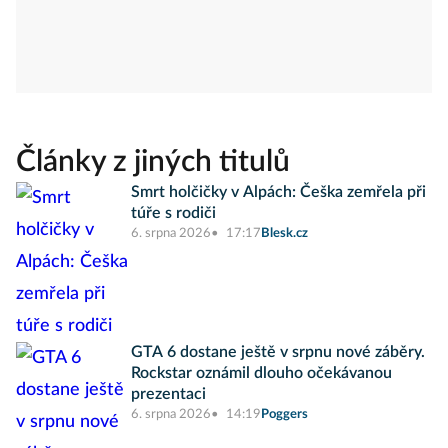
Články z jiných titulů
Smrt holčičky v Alpách: Češka zemřela při
túře s rodiči
6. srpna 2026
17:17
Blesk.cz
GTA 6 dostane ještě v srpnu nové záběry.
Rockstar oznámil dlouho očekávanou
prezentaci
6. srpna 2026
14:19
Poggers