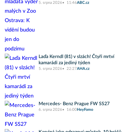
5. srpna 2026
11:46
ABC.cz
Laďa Kerndl (81) v slzách! Čtyři mrtví
kamarádi za jediný týden
5. srpna 2026
22:27
AHA.cz
Mercedes- Benz Prague FW SS27
6. srpna 2026
16:00
HeyFomo