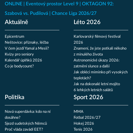
ONLINE
Eventový prostor Level 9
OKTAGON 92:
Szabová vs. Pudilová
Chance Liga 2026/27
Aktuálně
Léto 2026
Epicentrum
Karlovarský filmový festival
Neštovice: příznaky, léčba
2026
V čem jezdí Yamal a Mesii?
Znamení, že jste potkali někoho
Kvízy pro seniory
z minulého života
Kalendář úplňků 2026
Astronomické úkazy 2026:
Co je bodycount?
zatmění slunce a další
Jak obléci miminko při vysokých
teplotách?
Jak na dokonalé letní mojito
6 lehkých letních salátů
Politika
Sport 2026
Nová superdávka: kdo na ní
MMA
dosáhne?
Fotbal 2026/27
Sjezd sudetských Němců
Hokej 2026
Proč vláda zavádí EET?
Tenis 2026