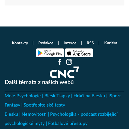
Kontakty
Redakce
Inzerce
RSS
Kariéra
Další témata z našich webů
Moje Psychologie
Blesk Tlapky
Hráči na Blesku
iSport
Fantasy
Spotřebitelské testy
Blesku
Nemovitosti
Psychologika - podcast rozbíjející
psychologické mýty
Fotbalové přestupy