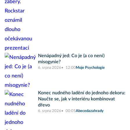
Nenápadný jed: Co je (a co není)
misogynie?
6. srpna 2026
12:00
Moje Psychologie
Konec nudného ladění do jednoho dekoru:
Naučte se, jak v interiéru kombinovat
dřevo
6. srpna 2026
00:05
Abecedazahrady