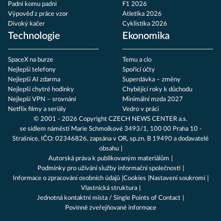
Padni komu padni
F1 2026
Výpověď z práce vzor
Atletika 2026
Divoký kačer
Cyklistika 2026
Technologie
Ekonomika
SpaceX na burze
Temu a clo
Nejlepší telefony
Spořicí účty
Nejlepší AI zdarma
Superdávka – změny
Nejlepší chytré hodinky
Chybějící roky k důchodu
Nejlepší VPN – srovnání
Minimální mzda 2027
Netflix filmy a seriály
Vedro v práci
© 2001 - 2026 Copyright
CZECH NEWS CENTER a.s.
se sídlem náměstí Marie Schmolkové 3493/1, 100 00 Praha 10 -
Strašnice, IČO: 02346826, zapsána v OR, sp.zn. B 19490 a dodavatelé
obsahu
Autorská práva k publikovaným materiálům
Podmínky pro užívání služby informační společnosti
Informace o zpracování osobních údajů
Cookies
Nastavení soukromí
Vlastnická struktura
Jednotná kontaktní místa / Single Points of Contact
Povinně zveřejňované informace