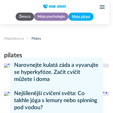
Ženy.cz
Moje psychologie
Moje zdraví
MojeZdravi.cz
Pilates
pilates
Narovnejte kulatá záda a vyvarujte
se hyperkyfóze. Začít cvičit
můžete i doma
Zdravý životní styl
Nejšílenější cvičení světa: Co
takhle jóga s lemury nebo spinning
pod vodou?